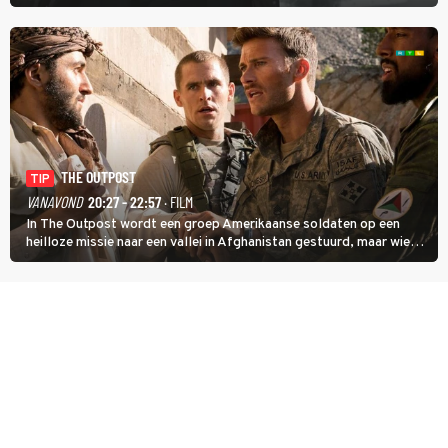
detective Hercule Poirot en zijn snor uitzoeken wie van de andere
treinreizigers de dader is.
THE OUTPOST
TIP
VANAVOND
20:27 - 22:57
· FILM
In The Outpost wordt een groep Amerikaanse soldaten op een
heilloze missie naar een vallei in Afghanistan gestuurd, maar wie
overleeft daar een aanval?