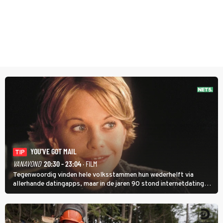
YOU'VE GOT MAIL
TIP
VANAVOND
20:30 - 23:04
· FILM
Tegenwoordig vinden hele volksstammen hun wederhelft via
allerhande datingapps, maar in de jaren 90 stond internetdating
nog in de kinderschoenen. In de film You've Got Mail zie je dat
terug.