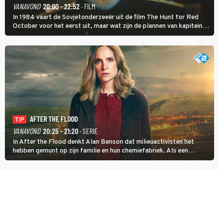
VANAVOND
20:00 - 22:52
· FILM
In 1984 vaart de Sovjetonderzeeër uit de film The Hunt for Red
October voor het eerst uit, maar wat zijn de plannen van kapitein
Marko Ramius?
AFTER THE FLOOD
TIP
VANAVOND
20:25 - 21:20
· SERIE
In After the Flood denkt Alan Benson dat milieuactivisten het
hebben gemunt op zijn familie en hun chemiefabriek. Als een
brandende boodschap in het veen de boel op scherp zet, besluit
Jo Marshall de jonge Finn Allen aan de tand te voelen.