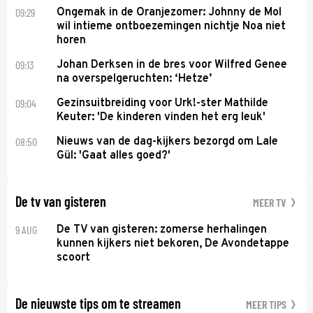
09:29
Ongemak in de Oranjezomer: Johnny de Mol
wil intieme ontboezemingen nichtje Noa niet
horen
09:13
Johan Derksen in de bres voor Wilfred Genee
na overspelgeruchten: ‘Hetze’
09:04
Gezinsuitbreiding voor Urk!-ster Mathilde
Keuter: 'De kinderen vinden het erg leuk'
08:50
Nieuws van de dag-kijkers bezorgd om Lale
Gül: 'Gaat alles goed?'
De tv van gisteren
MEER TV
9 AUG
De TV van gisteren: zomerse herhalingen
kunnen kijkers niet bekoren, De Avondetappe
scoort
De nieuwste tips om te streamen
MEER TIPS