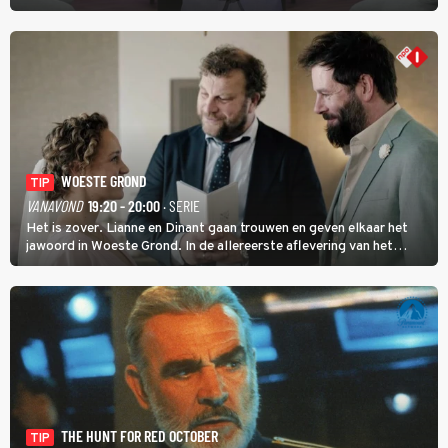
journalist en De Slimste Mens-winnaar deze avondtalkshow om en
om met Sam Hagens, die er al vanaf het begin bij is.
WOESTE GROND
TIP
VANAVOND
19:20 - 20:00
· SERIE
Het is zover. Lianne en Dinant gaan trouwen en geven elkaar het
jawoord in Woeste Grond. In de allereerste aflevering van het
eerste seizoen kwam Lianne vanuit de Randstad naar Twente. Daar
is ze inmiddels helemaal op haar plek.
THE HUNT FOR RED OCTOBER
TIP