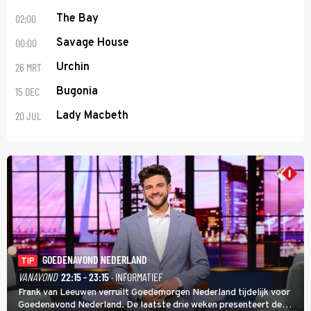
02:00
The Bay
00:00
Savage House
26 MRT
Urchin
15 DEC
Bugonia
20 JUL
Lady Macbeth
GOEDENAVOND NEDERLAND
TIP
VANAVOND
22:15 - 23:15
· INFORMATIEF
Frank van Leeuwen verruilt Goedemorgen Nederland tijdelijk voor
Goedenavond Nederland. De laatste drie weken presenteert de