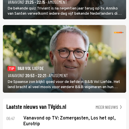
VANAVOND
21:25 - 22:15
· AMUSEMENT
De bekende quiz Triviant is na negentien jaar terug op tv. Anniko
van Santen verwelkomt iedere dag vijf bekende Nederlanders die
vragen beantwoorden in verschillende categorieën. De beste
speler gaat direct door naar de finaleweek.
B&B VOL LIEFDE
TIP
VANAVOND
20:53 - 22:21
· AMUSEMENT
De Spaanse zon blijkt goed voor de liefde in B&B Vol Liefde. Het
land bracht al veel moois voor eerdere B&B-eigenaren en hun
partners. Ook Paul runt zijn gastenverblijf in Spanje. De 62-jarige
weduwnaar stuurt aan op een nieuw hoofdstuk.
Laatste nieuws van TVgids.nl
MEER NIEUWS
06:47
Vanavond op TV: Zomergasten, Los het op!,
Eurotrip