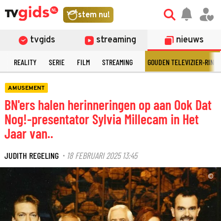
stem nu!
tvgids
streaming
nieuws
N
REALITY
SERIE
FILM
STREAMING
GOUDEN TELEVIZIER-RING
AMUSEMENT
BN'ers halen herinneringen op aan Ook Dat
Nog!-presentator Sylvia Millecam in Het
Jaar van..
JUDITH REGELING
18 FEBRUARI 2025 13:45
·
©