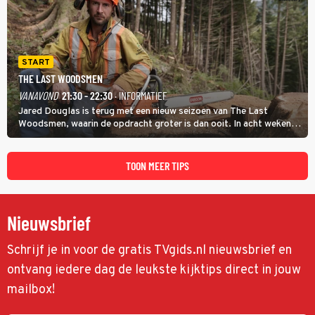
START
THE LAST WOODSMEN
VANAVOND
21:30 - 22:30
· INFORMATIEF
Jared Douglas is terug met een nieuw seizoen van The Last
Woodsmen, waarin de opdracht groter is dan ooit. In acht weken
tijd probeert hij een miljoen dollar bij elkaar te vergaren om de
toekomst van het houthakkersbedrijf te verzekeren.
TOON MEER TIPS
Nieuwsbrief
Schrijf je in voor de gratis TVgids.nl nieuwsbrief en
ontvang iedere dag de leukste kijktips direct in jouw
mailbox!