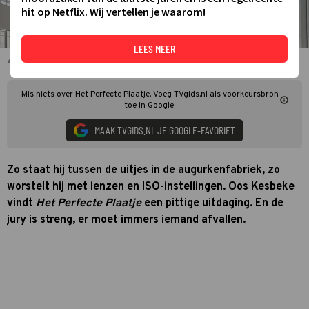
hit op Netflix. Wij vertellen je waarom!
LEES MEER
Deelnemers Het Perfecte Plaatje 2025
Mis niets over Het Perfecte Plaatje. Voeg TVgids.nl als voorkeursbron
toe in Google.
MAAK TVGIDS.NL JE GOOGLE-FAVORIET
Zo staat hij tussen de uitjes in de augurkenfabriek, zo
worstelt hij met lenzen en ISO-instellingen. Oos Kesbeke
vindt
Het Perfecte Plaatje
een pittige uitdaging. En de
jury is streng, er moet immers iemand afvallen.