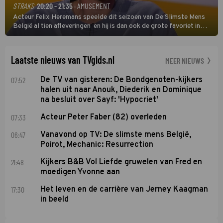
STRAKS
20:20 - 21:35
· AMUSEMENT
Acteur Felix Heremans speelde dit seizoen van De Slimste Mens
België al tien afleveringen en hij is dan ook de grote favoriet in
deze seizoensfinale. En er is Nederlandse inbreng, want komiek
Soundos El Ahmadi neemt plaats aan de jurytafel.
Laatste nieuws van TVgids.nl
MEER NIEUWS
07:52
De TV van gisteren: De Bondgenoten-kijkers
halen uit naar Anouk, Diederik en Dominique
na besluit over Sayf: 'Hypocriet'
07:33
Acteur Peter Faber (82) overleden
06:47
Vanavond op TV: De slimste mens België,
Poirot, Mechanic: Resurrection
21:48
Kijkers B&B Vol Liefde gruwelen van Fred en
moedigen Yvonne aan
17:30
Het leven en de carrière van Jerney Kaagman
in beeld