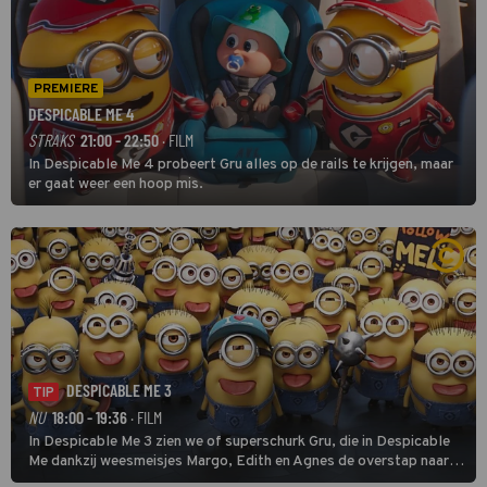
PREMIERE
DESPICABLE ME 4
STRAKS
21:00 - 22:50
· FILM
In Despicable Me 4 probeert Gru alles op de rails te krijgen, maar
er gaat weer een hoop mis.
DESPICABLE ME 3
TIP
NU
18:00 - 19:36
· FILM
In Despicable Me 3 zien we of superschurk Gru, die in Despicable
Me dankzij weesmeisjes Margo, Edith en Agnes de overstap naar
het rechte pad maakte, ook op dat pad weet te blijven.