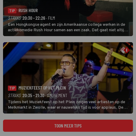
RUSH HOUR
TIP
STRAKS
20:30 - 22:26
· FILM
Een Hongkongse agent en zijn Amerikaanse collega werken in de
actiekomedie Rush Hour samen aan een zaak. Dat gaat niet altijd
van een leien dakje.
MUZIEKFEEST OP HET PLEIN
TIP
STRAKS
20:35 - 21:30
· AMUSEMENT
Tijdens het Muziekfeest op het Plein zingen veel artiesten op de
Melkmarkt in Zwolle, waar er nauwelijks tijd is voor applaus. De
grootste namen zijn André Hazes, Jannes, René Froger en
natuurlijk Rutger van Barneveld met zijn hit Zwoele Zomernachten.
TOON MEER TIPS