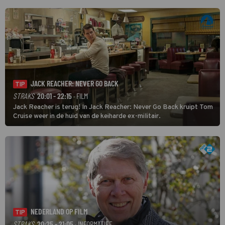
JACK REACHER: NEVER GO BACK
TIP
STRAKS
20:01 - 22:15
· FILM
Jack Reacher is terug! In Jack Reacher: Never Go Back kruipt Tom
Cruise weer in de huid van de keiharde ex-militair.
NEDERLAND OP FILM
TIP
STRAKS
20:25 - 21:05
· INFORMATIEF