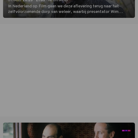
In Nederland op Film gaan we deze aflevering terug naar het
zelfvoorzienende dorp van weleer, waarbij presentator Wim
Daniëls de kijkers meeneemt op reis door de tijd aan de hand van
unieke amateurbeelden uit verschillende decennia. (HH)