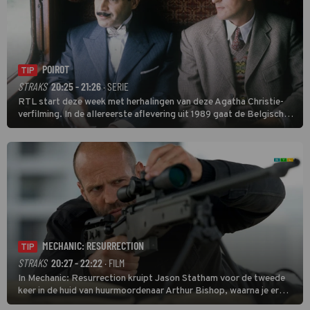
POIROT
TIP
STRAKS
20:25 - 21:26
· SERIE
RTL start deze week met herhalingen van deze Agatha Christie-
verfilming. In de allereerste aflevering uit 1989 gaat de Belgische
speurder op zoek naar een vermiste kok. Poirot raakt al snel
verwikkeld in een moordzaak. (HH)
MECHANIC: RESURRECTION
TIP
STRAKS
20:27 - 22:22
· FILM
In Mechanic: Resurrection kruipt Jason Statham voor de tweede
keer in de huid van huurmoordenaar Arthur Bishop, waarna je er
donder op kunt zeggen dat er van Bishops geplande pensioen niet