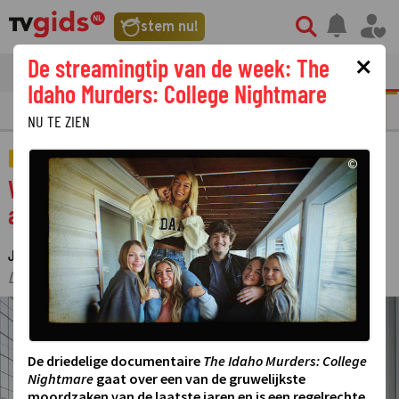
stem nu!
×
De streamingtip van de week: The
tvgids
streaming
nieuws
Idaho Murders: College Nightmare
N
REALITY
SERIE
FILM
STREAMING
GOUDEN TELEVIZIER-RING
NU TE ZIEN
AMUSEMENT
©
Wie moet er naar huis in de tweede
aflevering van Het Perfecte Plaatje?
JANINE VAN ROODEN
16 OKTOBER 2025 22:00
·
·
LAATSTE UPDATE:
17-10-25 22:27
©
De driedelige documentaire
The Idaho Murders: College
Nightmare
gaat over een van de gruwelijkste
moordzaken van de laatste jaren en is een regelrechte