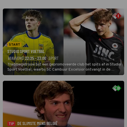
START
STUDIO SPORT VOETBAL
VANAVOND
22:25 - 23:00
· SPORT
Traditiegetrouw bijt een gepromoveerde club het spits af in Studio
Sport Voetbal, waarbij SC Cambuur Excelsior ontvangt in de
eerste wedstrijd van het nieuwe Eredivisieseizoen. De nieuwe
oefenmeester is Johan Plat en hij wil aanvallend voetballen.
DE SLIMSTE MENS BELGIË
TIP