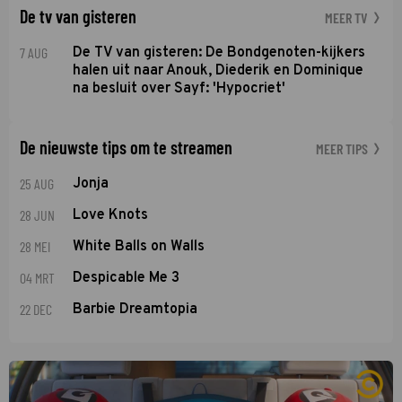
De tv van gisteren
MEER TV
7 AUG
De TV van gisteren: De Bondgenoten-kijkers
halen uit naar Anouk, Diederik en Dominique
na besluit over Sayf: 'Hypocriet'
De nieuwste tips om te streamen
MEER TIPS
25 AUG
Jonja
28 JUN
Love Knots
28 MEI
White Balls on Walls
04 MRT
Despicable Me 3
22 DEC
Barbie Dreamtopia