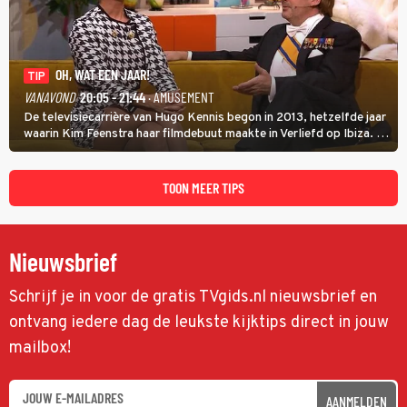
OH, WAT EEN JAAR!
TIP
VANAVOND
20:05 - 21:44
· AMUSEMENT
De televisiecarrière van Hugo Kennis begon in 2013, hetzelfde jaar
waarin Kim Feenstra haar filmdebuut maakte in Verliefd op Ibiza. In
Oh, Wat een Jaar! wordt duidelijk wat ze nog meer weten van het
jaar waarin ze allebei eindtwintigers waren.
TOON MEER TIPS
Nieuwsbrief
Schrijf je in voor de gratis TVgids.nl nieuwsbrief en
ontvang iedere dag de leukste kijktips direct in jouw
mailbox!
AANMELDEN