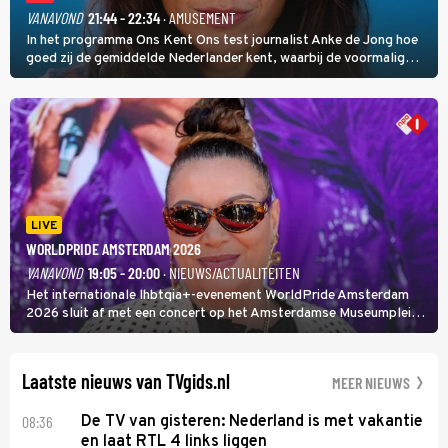
VANAVOND
21:44 - 22:34
· AMUSEMENT
In het programma Ons Kent Ons test journalist Anke de Jong hoe
goed zij de gemiddelde Nederlander kent, waarbij de voormalig
hoofdredacteur van modebladen Glamour en Elle het samen met
rapper Keizer opneemt tegen Edson da Graça en Marc-Marie
Huijbregts.
LIVE
WORLDPRIDE AMSTERDAM 2026
VANAVOND
19:05 - 20:00
· NIEUWS/ACTUALITEITEN
Het internationale lhbtqia+-evenement WorldPride Amsterdam
2026 sluit af met een concert op het Amsterdamse Museumplein.
Anita Doth is een van de optredende artiesten. In de jaren 90
veroverde ze de wereld als zangeres van 2Unlimited.
Laatste nieuws van TVgids.nl
MEER NIEUWS
08:36
De TV van gisteren: Nederland is met vakantie
en laat RTL 4 links liggen