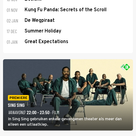
01 NOV
Kung Fu Panda: Secrets of the Scroll
02 JAN
De Wegpiraat
17 DEC
Summer Holiday
01 JAN
Great Expectations
PREMIERE
SING SING
VANAVOND
22:00 - 23:50
· FILM
In Sing Sing gebruiken enkele gevangenen theater als meer dan
alleen een uitlaatklep.