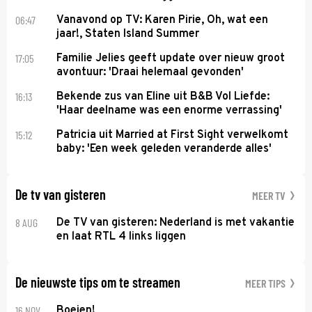
06:47
Vanavond op TV: Karen Pirie, Oh, wat een
jaar!, Staten Island Summer
17:05
Familie Jelies geeft update over nieuw groot
avontuur: 'Draai helemaal gevonden'
16:13
Bekende zus van Eline uit B&B Vol Liefde:
'Haar deelname was een enorme verrassing'
15:12
Patricia uit Married at First Sight verwelkomt
baby: 'Een week geleden veranderde alles'
De tv van gisteren
MEER TV
8 AUG
De TV van gisteren: Nederland is met vakantie
en laat RTL 4 links liggen
De nieuwste tips om te streamen
MEER TIPS
16 NOV
Boeien!