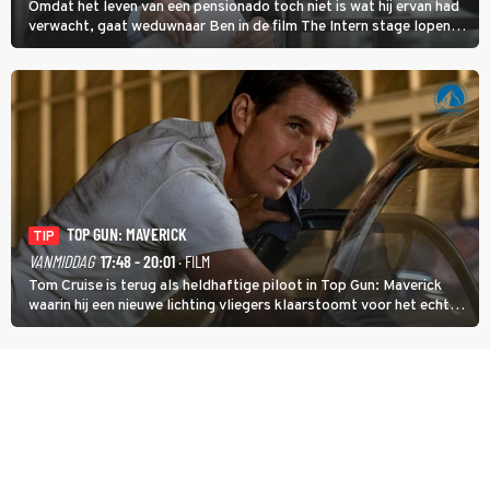
Omdat het leven van een pensionado toch niet is wat hij ervan had
verwacht, gaat weduwnaar Ben in de film The Intern stage lopen
bij de hippe webwinkel van Jules, wat een gouden zet blijkt te zijn.
TOP GUN: MAVERICK
TIP
VANMIDDAG
17:48 - 20:01
· FILM
Tom Cruise is terug als heldhaftige piloot in Top Gun: Maverick
waarin hij een nieuwe lichting vliegers klaarstoomt voor het echte
werk.