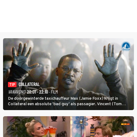
COLLATERAL
TIP
VANAVOND
20:01 - 22:10
· FILM
De doorgewinterde taxichauffeur Max (Jamie Foxx) krijgt in
Collateral een absolute ‘bad guy’ als passagier. Vincent (Tom
Cruise) heeft hem nodig om hem de stad door te loodsen om een
wel heel lugubere reden.