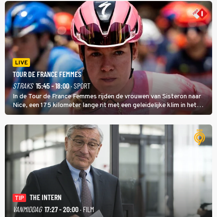
LIVE
TOUR DE FRANCE FEMMES
STRAKS
15:45 - 18:00
· SPORT
In de Tour de France Femmes rijden de vrouwen van Sisteron naar
Nice, een 175 kilometer lange rit met een geleidelijke klim in het
midden. Dat is mogelijk niet de zwaarste hindernis, dat is de
temperatuur. Het kan in Nice namelijk bloedheet worden.
THE INTERN
TIP
VANMIDDAG
17:27 - 20:00
· FILM