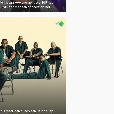
ale lhbtqia+-evenement WorldPride
sluit af met een concert op het
eumplein. Anita Doth is een van de
sten. In de jaren 90 veroverde ze de
eres van 2Unlimited.
als meer dan alleen een uitlaatklep.