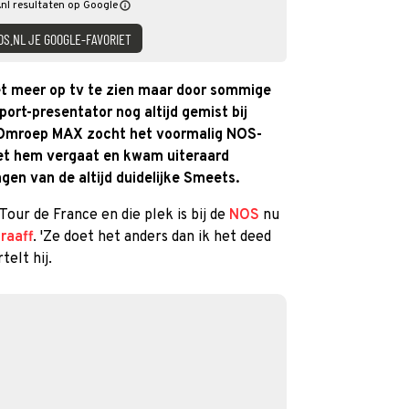
nl resultaten op Google
DS.NL JE GOOGLE-FAVORIET
iet meer op tv te zien maar door sommige
rt-presentator nog altijd gemist bij
 Omroep MAX zocht het voormalig NOS-
het hem vergaat en kwam uiteraard
en van de altijd duidelijke Smeets.
our de France en die plek is bij de
NOS
nu
raaff
. 'Ze doet het anders dan ik het deed
telt hij.