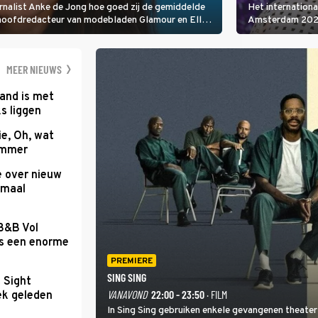
rnalist Anke de Jong hoe goed zij de gemiddelde
Het internation
 hoofdredacteur van modebladen Glamour en Elle
Amsterdam 2026 
gen Edson da Graça en Marc-Marie Huijbregts.
Amsterdamse Mus
optredende artie
wereld als zang
MEER NIEUWS
and is met
s liggen
e, Oh, wat
Summer
e over nieuw
emaal
 B&B Vol
as een enorme
PREMIERE
SING SING
t Sight
VANAVOND
22:00 - 23:50
· FILM
ek geleden
In Sing Sing gebruiken enkele gevangenen theater 