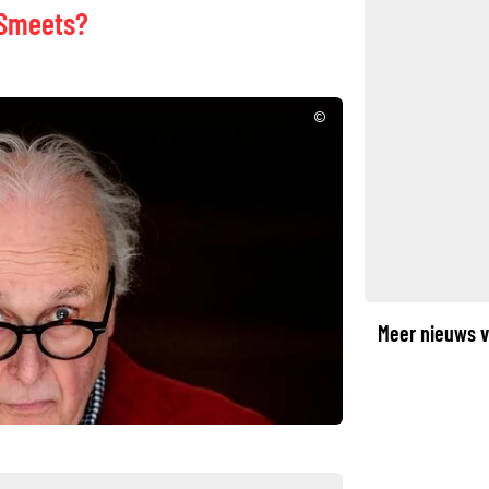
 Smeets?
©
Meer nieuws v