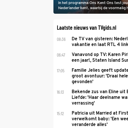
In het programma Ons Kent Ons test jou
Nederlander kent, waarbij de voormalig
het samen met rapper Keizer opneemt te
Laatste nieuws van TVgids.nl
08:36
De TV van gisteren: Nederl
vakantie en laat RTL 4 link
06:47
Vanavond op TV: Karen Piri
een jaar!, Staten Island 
17:05
Familie Jelies geeft updat
groot avontuur: 'Draai hel
gevonden'
16:13
Bekende zus van Eline uit
Liefde: 'Haar deelname w
verrassing'
15:12
Patricia uit Married at Firs
verwelkomt baby: 'Een we
veranderde alles'