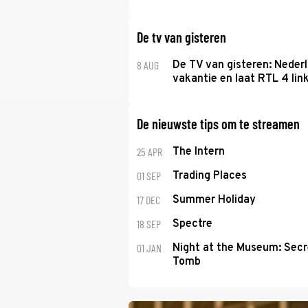
De tv van gisteren
8 AUG
De TV van gisteren: Nederl
vakantie en laat RTL 4 link
De nieuwste tips om te streamen
25 APR
The Intern
01 SEP
Trading Places
17 DEC
Summer Holiday
18 SEP
Spectre
01 JAN
Night at the Museum: Secr
Tomb