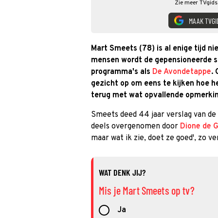
Zie meer TVgids.
MAAK TVGI
Mart Smeets (78) is al enige tijd n
mensen wordt de gepensioneerde spo
programma's als
De Avondetappe
.
gezicht op om eens te kijken hoe 
terug met wat opvallende opmerking
Smeets deed 44 jaar verslag van de T
deels overgenomen door
Dione de G
maar wat ik zie, doet ze goed', zo ver
WAT DENK JIJ?
Mis je Mart Smeets op tv?
Ja