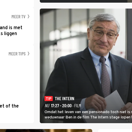
MEER TV
and is met
s liggen
MEER TIPS
THE INTERN
TIP
NU
17:27 - 20:00
· FILM
et of the
Omdat het leven van een pensionado toch niet is 
weduwnaar Ben in de film The Intern stage lopen 
gouden zet blijkt te zijn.