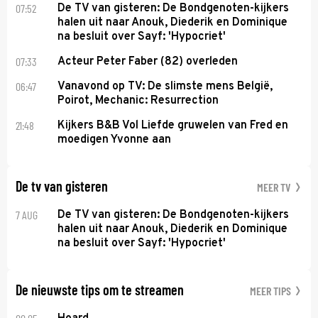
07:52
De TV van gisteren: De Bondgenoten-kijkers
halen uit naar Anouk, Diederik en Dominique
na besluit over Sayf: 'Hypocriet'
07:33
Acteur Peter Faber (82) overleden
06:47
Vanavond op TV: De slimste mens België,
Poirot, Mechanic: Resurrection
21:48
Kijkers B&B Vol Liefde gruwelen van Fred en
moedigen Yvonne aan
De tv van gisteren
MEER TV
7 AUG
De TV van gisteren: De Bondgenoten-kijkers
halen uit naar Anouk, Diederik en Dominique
na besluit over Sayf: 'Hypocriet'
De nieuwste tips om te streamen
MEER TIPS