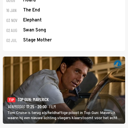
00:05
Hoard
16 JAN
The End
03 NOV
Elephant
02 AUG
Swan Song
02 JUL
Stage Mother
TOP GUN: MAVERICK
TIP
VANMIDDAG
17:25 - 20:00
· FILM
Tom Cruise is terug als heldhaftige piloot in Top Gun: Maverick
waarin hij een nieuwe lichting vliegers klaarstoomt voor het echte
werk.