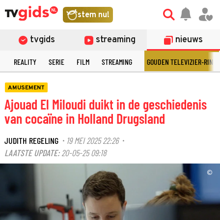
stem nu!
tvgids
streaming
nieuws
N
REALITY
SERIE
FILM
STREAMING
GOUDEN TELEVIZIER-RING
AMUSEMENT
Ajouad El Miloudi duikt in de geschiedenis
van cocaïne in Holland Drugsland
JUDITH REGELING
19 MEI 2025 22:26
·
·
LAATSTE UPDATE:
20-05-25 09:18
©