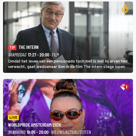
THE INTERN
TIP
VANMIDDAG
17:27 - 20:00
· FILM
Omdat het leven van een pensionado toch niet is wat hij ervan had
verwacht, gaat weduwnaar Ben in de film The Intern stage lopen
bij de hippe webwinkel van Jules, wat een gouden zet blijkt te zijn.
LIVE
WORLDPRIDE AMSTERDAM 2026
VANAVOND
19:05 - 20:00
· NIEUWS/ACTUALITEITEN