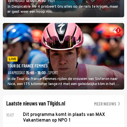
VANMIDDAG
13:00 - 14:50
· FILM
In Despicable Me 4 probeert Gru alles op de rails te krijgen, maar
er gaat weer een hoop mis.
LIVE
TOUR DE FRANCE FEMMES
VANMIDDAG
15:45 - 18:00
· SPORT
In de Tour de France Femmes rijden de vrouwen van Sisteron naar
Nice, een 175 kilometer lange rit met een geleidelijke klim in het
midden. Dat is mogelijk niet de zwaarste hindernis, dat is de
temperatuur. Het kan in Nice namelijk bloedheet worden.
Laatste nieuws van TVgids.nl
MEER NIEUWS
10:07
Dit programma komt in plaats van MAX
Vakantieman op NPO 1