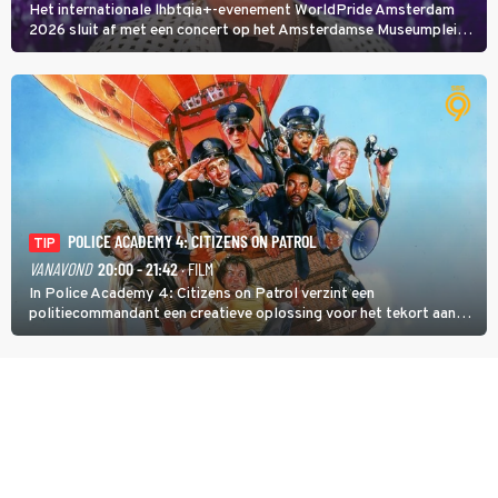
Het internationale lhbtqia+-evenement WorldPride Amsterdam
2026 sluit af met een concert op het Amsterdamse Museumplein.
Anita Doth is een van de optredende artiesten. In de jaren 90
veroverde ze de wereld als zangeres van 2Unlimited.
POLICE ACADEMY 4: CITIZENS ON PATROL
TIP
VANAVOND
20:00 - 21:42
· FILM
In Police Academy 4: Citizens on Patrol verzint een
politiecommandant een creatieve oplossing voor het tekort aan
agenten.