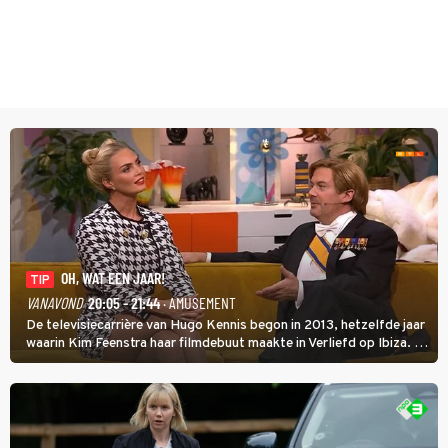
OH, WAT EEN JAAR!
TIP
VANAVOND
20:05 - 21:44
· AMUSEMENT
De televisiecarrière van Hugo Kennis begon in 2013, hetzelfde jaar
waarin Kim Feenstra haar filmdebuut maakte in Verliefd op Ibiza. In
Oh, Wat een Jaar! wordt duidelijk wat ze nog meer weten van het
jaar waarin ze allebei eindtwintigers waren.