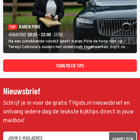
KAREN PIRIE
TIP
VANAVOND
20:25 - 22:00
· SERIE
Na een schokkende vondst geeft Karen Pirie de hoop niet op.
Terwijl Catriona's ouders het onderzoek tegenwerken, blijft ze
speuren naar Adam. In deze slotaflevering van Karen Pirie leidt het
spoor via Frankrijk en Italië naar Malta.
TOON MEER TIPS
Nieuwsbrief
Schrijf je in voor de gratis TVgids.nl nieuwsbrief en
ontvang iedere dag de leukste kijktips direct in jouw
mailbox!
AANMELDEN