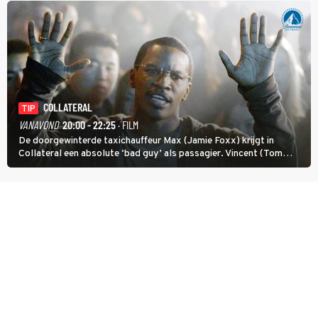
COLLATERAL
TIP
VANAVOND
20:00 - 22:25
· FILM
De doorgewinterde taxichauffeur Max (Jamie Foxx) krijgt in
Collateral een absolute ‘bad guy’ als passagier. Vincent (Tom
Cruise) heeft hem nodig om hem de stad door te loodsen om een
wel heel lugubere reden.