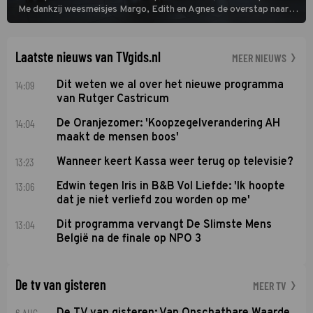
Me dankzij weesmeisjes Margo, Edith en Agnes de overstap naar
het rechte pad maakte, ook op dat pad weet te blijven.
Laatste nieuws van TVgids.nl
MEER NIEUWS
14:09
Dit weten we al over het nieuwe programma
van Rutger Castricum
14:04
De Oranjezomer: 'Koopzegelverandering AH
maakt de mensen boos'
13:23
Wanneer keert Kassa weer terug op televisie?
13:06
Edwin tegen Iris in B&B Vol Liefde: 'Ik hoopte
dat je niet verliefd zou worden op me'
13:04
Dit programma vervangt De Slimste Mens
België na de finale op NPO 3
De tv van gisteren
MEER TV
6 AUG
De TV van gisteren: Van Onschatbare Waarde