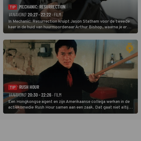
MECHANIC: RESURRECTION
TIP
VANAVOND
20:27 - 22:22
· FILM
In Mechanic: Resurrection kruipt Jason Statham voor de tweede
keer in de huid van huurmoordenaar Arthur Bishop, waarna je er
donder op kunt zeggen dat er van Bishops geplande pensioen niet
veel terechtkomt.
RUSH HOUR
TIP
VANAVOND
20:30 - 22:26
· FILM
Een Hongkongse agent en zijn Amerikaanse collega werken in de
actiekomedie Rush Hour samen aan een zaak. Dat gaat niet altijd
van een leien dakje.