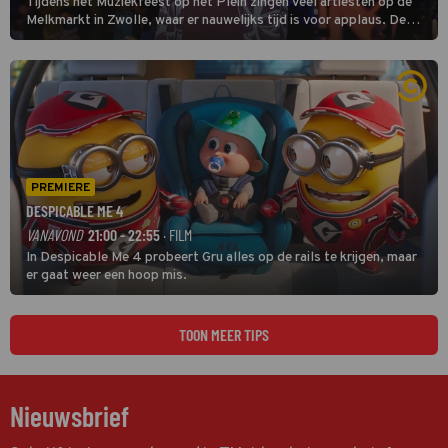
Tijdens het Muziekfeest op het Plein zingen veel artiesten op de
Melkmarkt in Zwolle, waar er nauwelijks tijd is voor applaus. De
grootste namen zijn André Hazes, Jannes, René Froger en
natuurlijk Rutger van Barneveld met zijn hit Zwoele Zomernachten.
PREMIERE
DESPICABLE ME 4
VANAVOND
21:00 - 22:55
· FILM
In Despicable Me 4 probeert Gru alles op de rails te krijgen, maar
er gaat weer een hoop mis.
TOON MEER TIPS
Nieuwsbrief