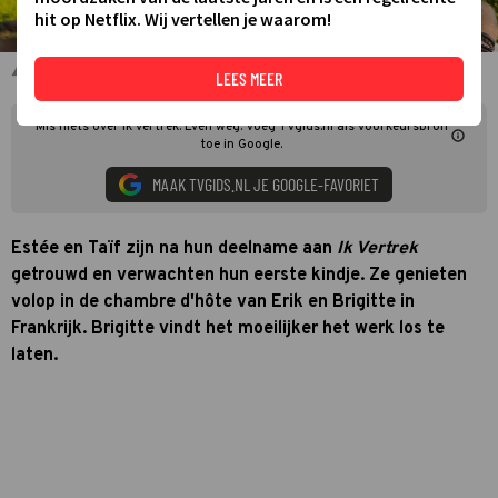
hit op Netflix. Wij vertellen je waarom!
Estée & Taïf en Erik & Brigitte uit Ik Vertrek: Even Weg
LEES MEER
Mis niets over Ik vertrek: Even weg. Voeg TVgids.nl als voorkeursbron
toe in Google.
MAAK TVGIDS.NL JE GOOGLE-FAVORIET
Estée en Taïf zijn na hun deelname aan
Ik Vertrek
getrouwd en verwachten hun eerste kindje. Ze genieten
volop in de chambre d'hôte van Erik en Brigitte in
Frankrijk. Brigitte vindt het moeilijker het werk los te
laten.