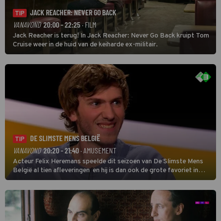
JACK REACHER: NEVER GO BACK
TIP
VANAVOND
20:00 - 22:25
· FILM
Jack Reacher is terug! In Jack Reacher: Never Go Back kruipt Tom
Cruise weer in de huid van de keiharde ex-militair.
DE SLIMSTE MENS BELGIË
TIP
VANAVOND
20:20 - 21:40
· AMUSEMENT
Acteur Felix Heremans speelde dit seizoen van De Slimste Mens
België al tien afleveringen en hij is dan ook de grote favoriet in
deze seizoensfinale. En er is Nederlandse inbreng, want komiek
Soundos El Ahmadi neemt plaats aan de jurytafel.