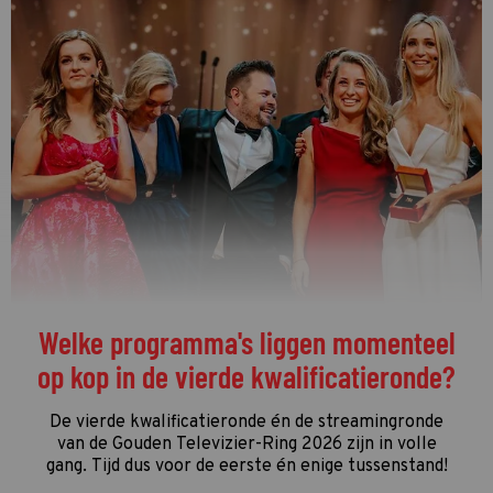
De streamingtip van de week: The
Idaho Murders: College Nightmare op
Netflix
De driedelige documentaire
The Idaho Murders:
College Nightmare
gaat over een van de gruwelijkste