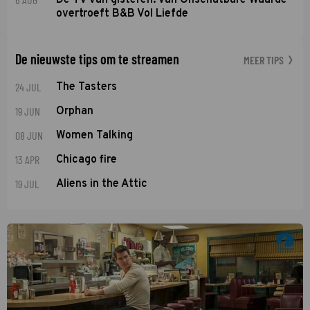
overtroeft B&B Vol Liefde
De nieuwste tips om te streamen
MEER TIPS
24 JUL
The Tasters
19 JUN
Orphan
08 JUN
Women Talking
13 APR
Chicago fire
19 JUL
Aliens in the Attic