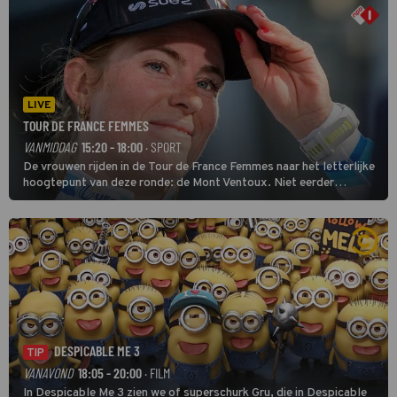
LIVE
TOUR DE FRANCE FEMMES
VANMIDDAG
15:20 - 18:00
· SPORT
De vrouwen rijden in de Tour de France Femmes naar het letterlijke
hoogtepunt van deze ronde: de Mont Ventoux. Niet eerder
finishten de vrouwen voor deze koers op deze kale col uit de
buitencategorie. De aanloop naar de slotklim is vlak.
DESPICABLE ME 3
TIP
VANAVOND
18:05 - 20:00
· FILM
In Despicable Me 3 zien we of superschurk Gru, die in Despicable