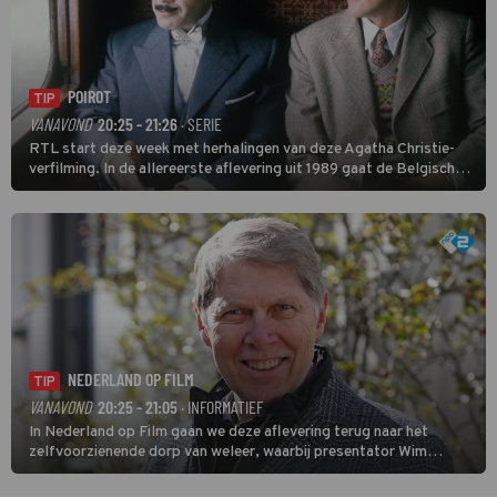
POIROT
TIP
VANAVOND
20:25 - 21:26
· SERIE
RTL start deze week met herhalingen van deze Agatha Christie-
verfilming. In de allereerste aflevering uit 1989 gaat de Belgische
speurder op zoek naar een vermiste kok. Poirot raakt al snel
verwikkeld in een moordzaak. (HH)
NEDERLAND OP FILM
TIP
VANAVOND
20:25 - 21:05
· INFORMATIEF
In Nederland op Film gaan we deze aflevering terug naar het
zelfvoorzienende dorp van weleer, waarbij presentator Wim
Daniëls de kijkers meeneemt op reis door de tijd aan de hand van
unieke amateurbeelden uit verschillende decennia. (HH)