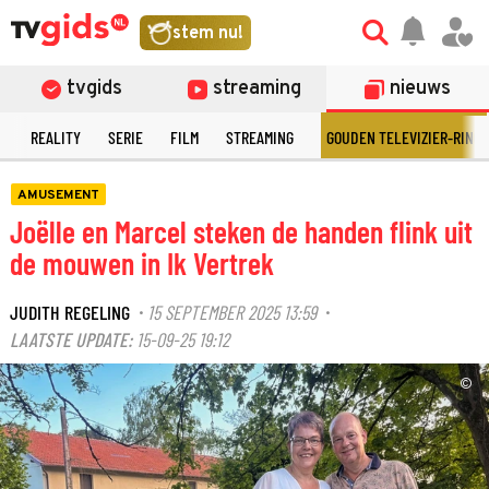
stem nu!
tvgids
streaming
nieuws
N
REALITY
SERIE
FILM
STREAMING
GOUDEN TELEVIZIER-RING
AMUSEMENT
Joëlle en Marcel steken de handen flink uit
de mouwen in Ik Vertrek
JUDITH REGELING
15 SEPTEMBER 2025 13:59
·
·
LAATSTE UPDATE:
15-09-25 19:12
©