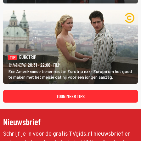
boeiende avond beloven: 'Mijn ideale televisieavond is zoals mijn
identiteit: grenzeloos, absurd en vol angsten'.
EUROTRIP
TIP
VANAVOND
20:31 - 22:06
· FILM
Een Amerikaanse tiener reist in Eurotrip naar Europa om het goed
te maken met het meisje dat hij voor een jongen aanzag.
TOON MEER TIPS
Nieuwsbrief
Schrijf je in voor de gratis TVgids.nl nieuwsbrief en