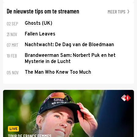
De nieuwste tips om te streamen
MEER TIPS
02 SEP
Ghosts (UK)
21 NOV
Fallen Leaves
07 MRT
Nachtwacht: De Dag van de Bloedmaan
19 FEB
Brandweerman Sam: Norbert Puk en het
Mysterie in de Lucht
05 NOV
The Man Who Knew Too Much
LIVE
TOUR DE FRANCE FEMMES