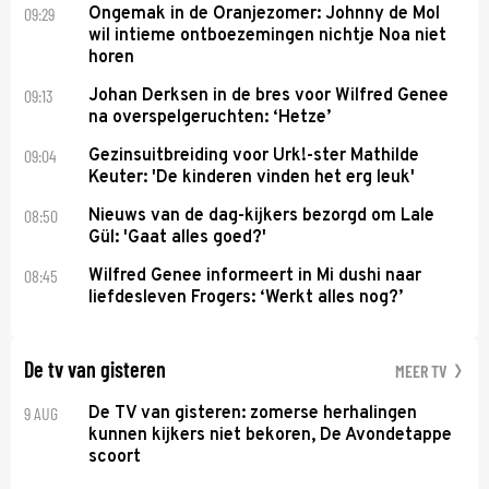
09:29
Ongemak in de Oranjezomer: Johnny de Mol
wil intieme ontboezemingen nichtje Noa niet
horen
09:13
Johan Derksen in de bres voor Wilfred Genee
na overspelgeruchten: ‘Hetze’
09:04
Gezinsuitbreiding voor Urk!-ster Mathilde
Keuter: 'De kinderen vinden het erg leuk'
08:50
Nieuws van de dag-kijkers bezorgd om Lale
Gül: 'Gaat alles goed?'
08:45
Wilfred Genee informeert in Mi dushi naar
liefdesleven Frogers: ‘Werkt alles nog?’
De tv van gisteren
MEER TV
9 AUG
De TV van gisteren: zomerse herhalingen
kunnen kijkers niet bekoren, De Avondetappe
scoort