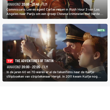
VANAVOND
20:00 - 21:45
· FILM
Commissaris Lee en agent Carter reizen in Rush Hour 3 van Los
Angeles naar Parijs om een groep Chinese criminelen met harde
hand aan te pakken.
THE ADVENTURES OF TINTIN
TIP
VANAVOND
20:00 - 22:05
· FILM
In de jaren 60 en 70 waren er al de tekenfilms naar de Kuifje-
stripboeken van striptekenaar Hergé. In 2011 kwam Kuifje nog
meer tot leven in The Adventures of Tintin van Steven Spielberg.