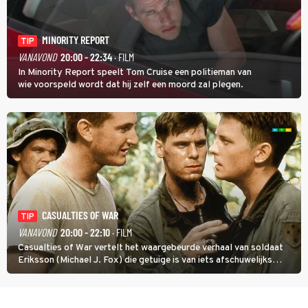
MINORITY REPORT
TIP
VANAVOND
20:00 - 22:34
· FILM
In Minority Report speelt Tom Cruise een politieman van
wie voorspeld wordt dat hij zelf een moord zal plegen.
CASUALTIES OF WAR
TIP
VANAVOND
20:00 - 22:10
· FILM
Casualties of War vertelt het waargebeurde verhaal van soldaat
Eriksson (Michael J. Fox) die getuige is van iets afschuwelijks
tijdens de Vietnamoorlog. Hij besluit uit de school te klappen.