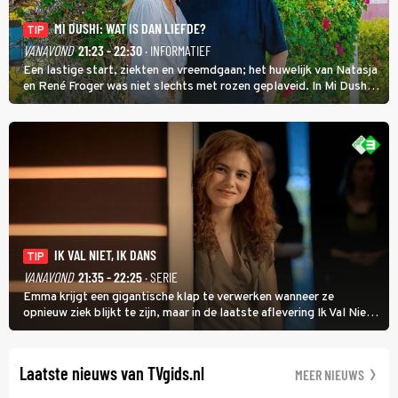
MI DUSHI: WAT IS DAN LIEFDE?
TIP
VANAVOND
21:23 - 22:30
· INFORMATIEF
Een lastige start, ziekten en vreemdgaan; het huwelijk van Natasja
en René Froger was niet slechts met rozen geplaveid. In Mi Dushi:
Wat Is Dan Liefde? neemt Wilfred Genee het showbizzkoppel mee
uit vissen om het over de liefde te hebben.
IK VAL NIET, IK DANS
TIP
VANAVOND
21:35 - 22:25
· SERIE
Emma krijgt een gigantische klap te verwerken wanneer ze
opnieuw ziek blijkt te zijn, maar in de laatste aflevering Ik Val Niet,
Ik Dans laat ze zien dat ze niet van plan is op te geven, zelfs als ze
daarvoor een ingrijpende operatie moet ondergaan.
Laatste nieuws van TVgids.nl
MEER NIEUWS