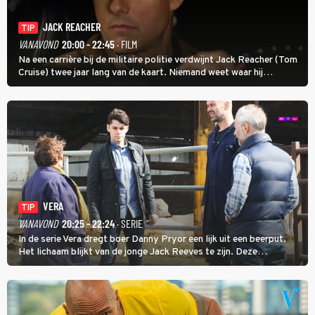
JACK REACHER
TIP
VANAVOND
20:00 - 22:45
· FILM
Na een carrière bij de militaire politie verdwijnt Jack Reacher (Tom
Cruise) twee jaar lang van de kaart. Niemand weet waar hij
uithangt, totdat moordverdachte James Barr naar hem vraagt.
VERA
TIP
VANAVOND
20:25 - 22:24
· SERIE
In de serie Vera dregt boer Danny Pryor een lijk uit een beerput.
Het lichaam blijkt van de jonge Jack Reeves te zijn. Deze
homoseksuele woonwagenbewoner had gebroken met zijn familie
en verliet het kamp met slaande ruzie.