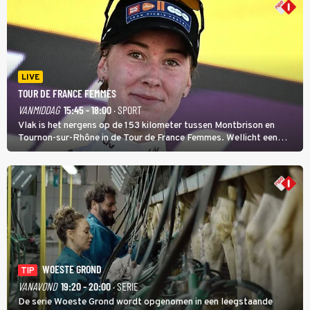
LIVE
TOUR DE FRANCE FEMMES
VANMIDDAG
15:45 - 18:00
· SPORT
Vlak is het nergens op de 153 kilometer tussen Montbrison en
Tournon-sur-Rhône in de Tour de France Femmes. Wellicht een
kans voor Nienke Vinke, die vorig jaar de witte trui won.
WOESTE GROND
TIP
VANAVOND
19:20 - 20:00
· SERIE
De serie Woeste Grond wordt opgenomen in een leegstaande