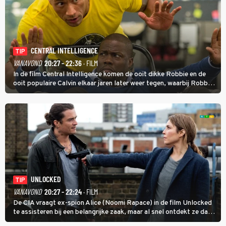
CENTRAL INTELLIGENCE
TIP
VANAVOND
20:27 - 22:36
· FILM
In de film Central Intelligence komen de ooit dikke Robbie en de
ooit populaire Calvin elkaar jaren later weer tegen, waarbij Robbie,
inmiddels supergespierd en werkzaam voor de CIA, Calvins hulp
goed kan gebruiken.
UNLOCKED
TIP
VANAVOND
20:27 - 22:24
· FILM
De CIA vraagt ex-spion Alice (Noomi Rapace) in de film Unlocked
te assisteren bij een belangrijke zaak, maar al snel ontdekt ze dat
degene die haar aanstelde kwade bedoelingen heeft.