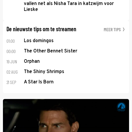
vallen net als Nisha Tara in katzwijm voor
Lieske
De nieuwste tips om te streamen
MEER TIPS
01:00
Los domingos
00:00
The Other Bennet Sister
19 JUN
Orphan
02 AUG
The Shiny Shrimps
21 SEP
A Star Is Born