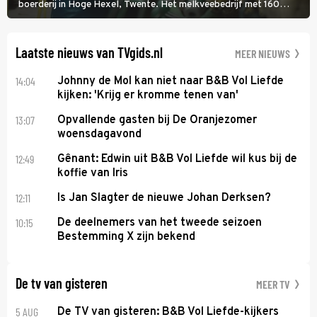
boerderij in Hoge Hexel, Twente. Het melkveebedrijf met 160
koeien moest sluiten, omdat het dicht bij een Natura 2000-gebied
ligt. In de serie heerst er een gevaarlijke veeziekte.
Laatste nieuws van TVgids.nl
MEER NIEUWS
14:04
Johnny de Mol kan niet naar B&B Vol Liefde
kijken: 'Krijg er kromme tenen van'
13:07
Opvallende gasten bij De Oranjezomer
woensdagavond
12:49
Gênant: Edwin uit B&B Vol Liefde wil kus bij de
koffie van Iris
12:11
Is Jan Slagter de nieuwe Johan Derksen?
10:15
De deelnemers van het tweede seizoen
Bestemming X zijn bekend
De tv van gisteren
MEER TV
5 AUG
De TV van gisteren: B&B Vol Liefde-kijkers