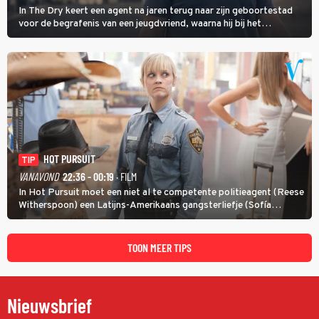
In The Dry keert een agent na jaren terug naar zijn geboortestad
voor de begrafenis van een jeugdvriend, waarna hij bij het
onderzoeken van diens dood een verband begint te vermoeden
met een oude zaak.
HOT PURSUIT
TIP
VANAVOND
22:36 - 00:19
· FILM
In Hot Pursuit moet een niet al te competente politieagent (Reese
Witherspoon) een Latijns-Amerikaans gangsterliefje (Sofía
Vergara) beschermen tegen corrupte agenten en moordlustige
maffiatypes.
TOON MEER TIPS
Nieuwsbrief