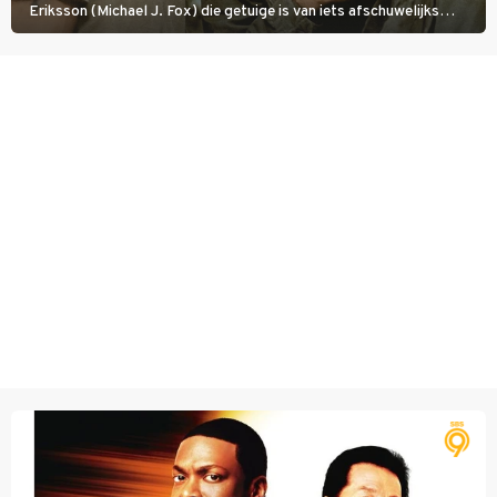
Eriksson (Michael J. Fox) die getuige is van iets afschuwelijks
tijdens de Vietnamoorlog. Hij besluit uit de school te klappen.