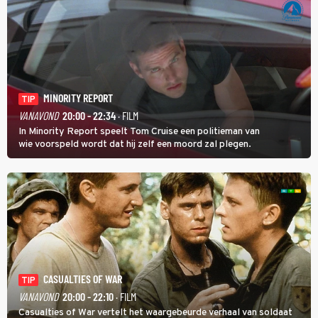
MINORITY REPORT
TIP
VANAVOND
20:00 - 22:34
· FILM
In Minority Report speelt Tom Cruise een politieman van
wie voorspeld wordt dat hij zelf een moord zal plegen.
CASUALTIES OF WAR
TIP
VANAVOND
20:00 - 22:10
· FILM
Casualties of War vertelt het waargebeurde verhaal van soldaat