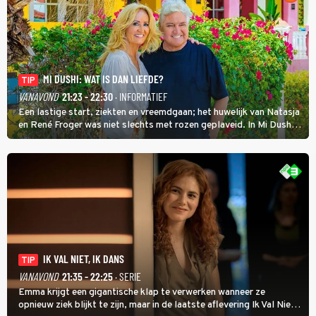
MI DUSHI: WAT IS DAN LIEFDE?
TIP
VANAVOND
21:23 - 22:30
· INFORMATIEF
Een lastige start, ziekten en vreemdgaan; het huwelijk van Natasja
en René Froger was niet slechts met rozen geplaveid. In Mi Dushi:
Wat Is Dan Liefde? neemt Wilfred Genee het showbizzkoppel mee
uit vissen om het over de liefde te hebben.
IK VAL NIET, IK DANS
TIP
VANAVOND
21:35 - 22:25
· SERIE
Emma krijgt een gigantische klap te verwerken wanneer ze
opnieuw ziek blijkt te zijn, maar in de laatste aflevering Ik Val Niet,