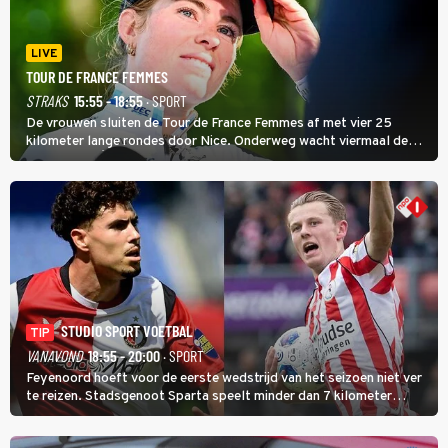
LIVE
TOUR DE FRANCE FEMMES
STRAKS
15:55 - 18:55
· SPORT
De vrouwen sluiten de Tour de France Femmes af met vier 25
kilometer lange rondes door Nice. Onderweg wacht viermaal de
zware Col d'Èze. Aan de finish op de Promenade des Anglais krijgt
de eindwinnaar de laatste gele trui.
STUDIO SPORT VOETBAL
TIP
VANAVOND
18:55 - 20:00
· SPORT
Feyenoord hoeft voor de eerste wedstrijd van het seizoen niet ver
te reizen. Stadsgenoot Sparta speelt minder dan 7 kilometer
verderop. Feyenoord trok de Spaanse spits Nacho Ferri aan van
KVC Westerlo uit België.