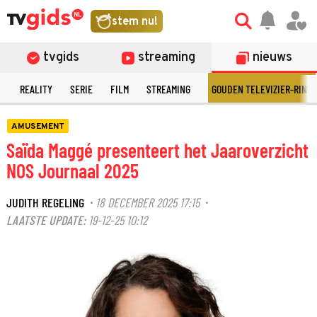
stem nu!
tvgids
streaming
nieuws
N
REALITY
SERIE
FILM
STREAMING
GOUDEN TELEVIZIER-RING
AMUSEMENT
Saïda Maggé presenteert het Jaaroverzicht
NOS Journaal 2025
JUDITH REGELING
18 DECEMBER 2025 17:15
·
·
LAATSTE UPDATE:
19-12-25 10:12
©