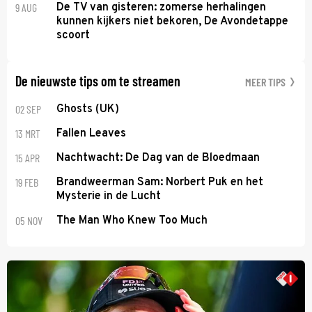
9 AUG
De TV van gisteren: zomerse herhalingen
kunnen kijkers niet bekoren, De Avondetappe
scoort
De nieuwste tips om te streamen
MEER TIPS
02 SEP
Ghosts (UK)
13 MRT
Fallen Leaves
15 APR
Nachtwacht: De Dag van de Bloedmaan
19 FEB
Brandweerman Sam: Norbert Puk en het
Mysterie in de Lucht
05 NOV
The Man Who Knew Too Much