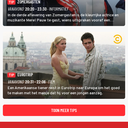
ZOMERGASTEN
TIP
VANAVOND
20:20 - 23:30
· INFORMATIEF
In de derde aflevering van Zomergasten is de kleurrijke actrice en
muzikante Merel Pauw te gast, wiens uitspraken vooraf een
boeiende avond beloven: 'Mijn ideale televisieavond is zoals mijn
identiteit: grenzeloos, absurd en vol angsten'.
EUROTRIP
TIP
VANAVOND
20:31 - 22:06
· FILM
Een Amerikaanse tiener reist in Eurotrip naar Europa om het goed
te maken met het meisje dat hij voor een jongen aanzag.
TOON MEER TIPS