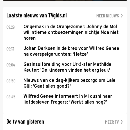
Ik Dans laat ze zien dat ze niet van plan is op te geven, zelfs als ze
daarvoor een ingrijpende operatie moet ondergaan.
Laatste nieuws van TVgids.nl
MEER NIEUWS
09:29
Ongemak in de Oranjezomer: Johnny de Mol
wil intieme ontboezemingen nichtje Noa niet
horen
09:13
Johan Derksen in de bres voor Wilfred Genee
na overspelgeruchten: ‘Hetze’
09:04
Gezinsuitbreiding voor Urk!-ster Mathilde
Keuter: 'De kinderen vinden het erg leuk'
08:50
Nieuws van de dag-kijkers bezorgd om Lale
Gül: 'Gaat alles goed?'
08:45
Wilfred Genee informeert in Mi dushi naar
liefdesleven Frogers: ‘Werkt alles nog?’
De tv van gisteren
MEER TV