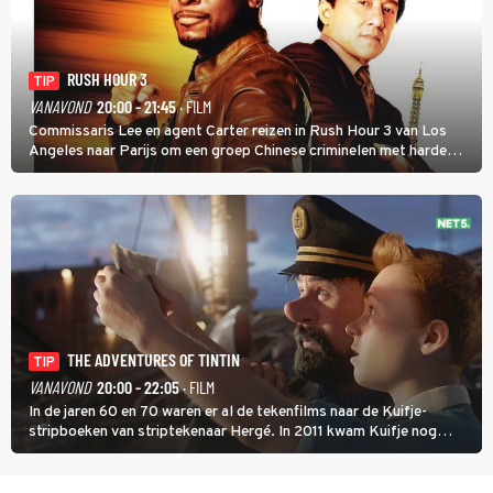
RUSH HOUR 3
TIP
VANAVOND
20:00 - 21:45
· FILM
Commissaris Lee en agent Carter reizen in Rush Hour 3 van Los
Angeles naar Parijs om een groep Chinese criminelen met harde
hand aan te pakken.
THE ADVENTURES OF TINTIN
TIP
VANAVOND
20:00 - 22:05
· FILM
In de jaren 60 en 70 waren er al de tekenfilms naar de Kuifje-
stripboeken van striptekenaar Hergé. In 2011 kwam Kuifje nog
meer tot leven in The Adventures of Tintin van Steven Spielberg.