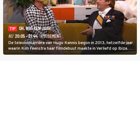
OH, WAT EEN JAAR!
TIP
NU
20:05 - 21:44
· AMUSEMENT
De televisiecarrière van Hugo Kennis begon in 2013, hetzelfde jaar
waarin Kim Feenstra haar filmdebuut maakte in Verliefd op Ibiza. In
Oh, Wat een Jaar! wordt duidelijk wat ze nog meer weten van het
jaar waarin ze allebei eindtwintigers waren.