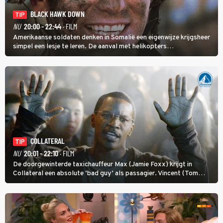
BLACK HAWK DOWN
TIP
NU
20:00 - 22:44
· FILM
Amerikaanse soldaten denken in Somalië een eigenwijze krijgsheer
simpel een lesje te leren. De aanval met helikopters
verloopt in Black Hawk down dramatisch.
COLLATERAL
TIP
NU
20:01 - 22:10
· FILM
De doorgewinterde taxichauffeur Max (Jamie Foxx) krijgt in
Collateral een absolute ‘bad guy’ als passagier. Vincent (Tom
Cruise) heeft hem nodig om hem de stad door te loodsen om een
wel heel lugubere reden.