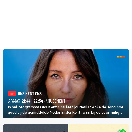
ONS KENT ONS
TIP
STRAKS
21:44 - 22:34
· AMUSEMENT
In het programma Ons Kent Ons test journalist Anke de Jong hoe
goed zij de gemiddelde Nederlander kent, waarbij de voormalig
hoofdredacteur van modebladen Glamour en Elle het samen met
rapper Keizer opneemt tegen Edson da Graça en Marc-Marie
Huijbregts.