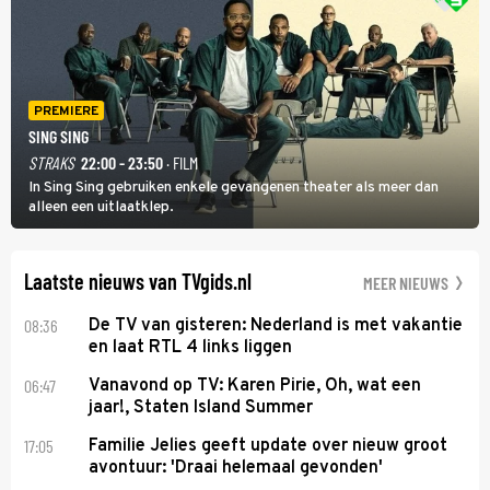
PREMIERE
SING SING
STRAKS
22:00 - 23:50
· FILM
In Sing Sing gebruiken enkele gevangenen theater als meer dan
alleen een uitlaatklep.
Laatste nieuws van TVgids.nl
MEER NIEUWS
08:36
De TV van gisteren: Nederland is met vakantie
en laat RTL 4 links liggen
06:47
Vanavond op TV: Karen Pirie, Oh, wat een
jaar!, Staten Island Summer
17:05
Familie Jelies geeft update over nieuw groot
avontuur: 'Draai helemaal gevonden'