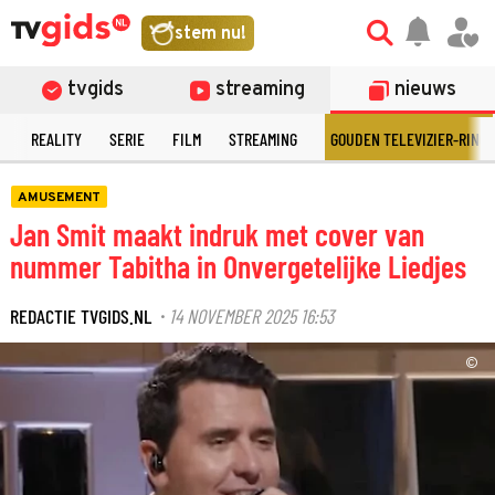
stem nu!
tvgids
streaming
nieuws
N
REALITY
SERIE
FILM
STREAMING
GOUDEN TELEVIZIER-RING
AMUSEMENT
Jan Smit maakt indruk met cover van
nummer Tabitha in Onvergetelijke Liedjes
REDACTIE TVGIDS.NL
14 NOVEMBER 2025 16:53
·
©