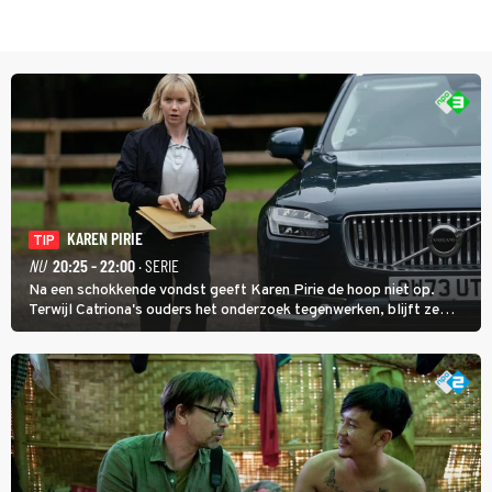
KAREN PIRIE
TIP
NU
20:25 - 22:00
· SERIE
Na een schokkende vondst geeft Karen Pirie de hoop niet op.
Terwijl Catriona's ouders het onderzoek tegenwerken, blijft ze
speuren naar Adam. In deze slotaflevering van Karen Pirie leidt het
spoor via Frankrijk en Italië naar Malta.