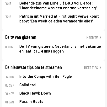
16:13
Bekende zus van Eline uit B&B Vol Liefde:
'Haar deelname was een enorme verrassing'
15:12
Patricia uit Married at First Sight verwelkomt
baby: 'Een week geleden veranderde alles'
De tv van gisteren
MEER TV
8 AUG
De TV van gisteren: Nederland is met vakantie
en laat RTL 4 links liggen
De nieuwste tips om te streamen
MEER TIPS
16 JUN
Into the Congo with Ben Fogle
07 SEP
Collateral
10 NOV
Black Hawk Down
01 JAN
Puss in Boots