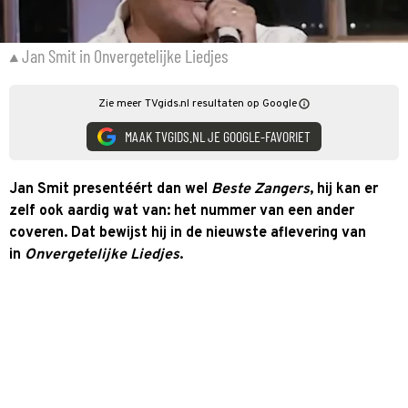
Jan Smit in Onvergetelijke Liedjes
Zie meer TVgids.nl resultaten op Google
MAAK TVGIDS.NL JE GOOGLE-FAVORIET
Jan Smit presentéért dan wel
Beste Zangers
, hij kan er
zelf ook aardig wat van: het nummer van een ander
coveren. Dat bewijst hij in de nieuwste aflevering van
in
Onvergetelijke Liedjes
.