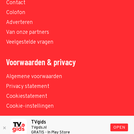
Contact
Colofon
Adverteren
Van onze partners
Veelgestelde vragen
Voorwaarden & privacy
Algemene voorwaarden
Privacy statement
Cookiestatement
Cookie-instellingen
TVgids
© TVgids.nl 2026 - All rights reserved. No text and
OPEN
TVgids.nl
GRATIS - In Play Store
datamining.