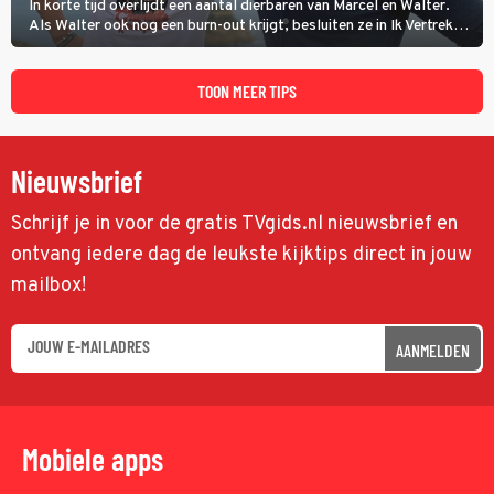
In korte tijd overlijdt een aantal dierbaren van Marcel en Walter.
Als Walter ook nog een burn-out krijgt, besluiten ze in Ik Vertrek
een nieuwe start te maken door een B&B in Spanje te openen, waar
ze een moeizame start beleven. (HH)
TOON MEER TIPS
Nieuwsbrief
Schrijf je in voor de gratis TVgids.nl nieuwsbrief en
ontvang iedere dag de leukste kijktips direct in jouw
mailbox!
AANMELDEN
Mobiele apps