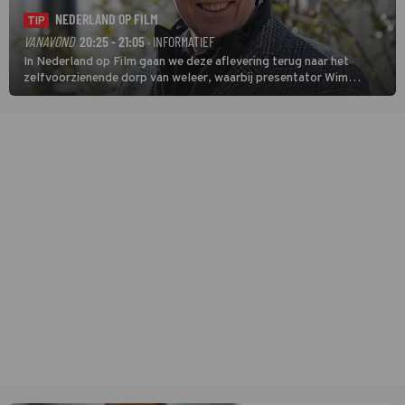
NEDERLAND OP FILM
TIP
VANAVOND
20:25 - 21:05
· INFORMATIEF
In Nederland op Film gaan we deze aflevering terug naar het
zelfvoorzienende dorp van weleer, waarbij presentator Wim
Daniëls de kijkers meeneemt op reis door de tijd aan de hand van
unieke amateurbeelden uit verschillende decennia. (HH)