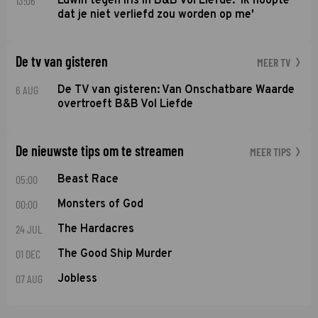
13:06
Edwin tegen Iris in B&B Vol Liefde: 'Ik hoopte
dat je niet verliefd zou worden op me'
De tv van gisteren
MEER TV
6 AUG
De TV van gisteren: Van Onschatbare Waarde
overtroeft B&B Vol Liefde
De nieuwste tips om te streamen
MEER TIPS
05:00
Beast Race
00:00
Monsters of God
24 JUL
The Hardacres
01 DEC
The Good Ship Murder
07 AUG
Jobless