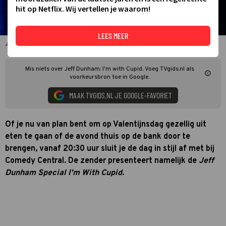
hit op Netflix. Wij vertellen je waarom!
LEES MEER
Jeff Dunham in Special
Mis niets over Jeff Dunham: I'm with Cupid. Voeg TVgids.nl als
voorkeursbron toe in Google.
MAAK TVGIDS.NL JE GOOGLE-FAVORIET
Of je nu van plan bent om op Valentijnsdag gezellig uit
eten te gaan of de avond thuis op de bank door te
brengen, vanaf 20:30 uur sluit je de dag in stijl af met bij
Comedy Central. De zender presenteert namelijk de
Jeff
Dunham Special I'm With Cupid
.