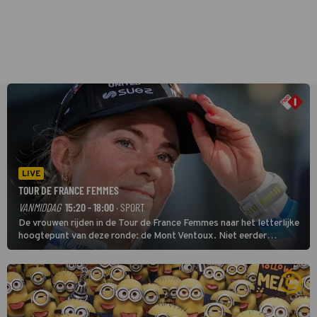
LIVE
TOUR DE FRANCE FEMMES
VANMIDDAG
15:20 - 18:00
· SPORT
De vrouwen rijden in de Tour de France Femmes naar het letterlijke
hoogtepunt van deze ronde: de Mont Ventoux. Niet eerder
finishten de vrouwen voor deze koers op deze kale col uit de
buitencategorie. De aanloop naar de slotklim is vlak.