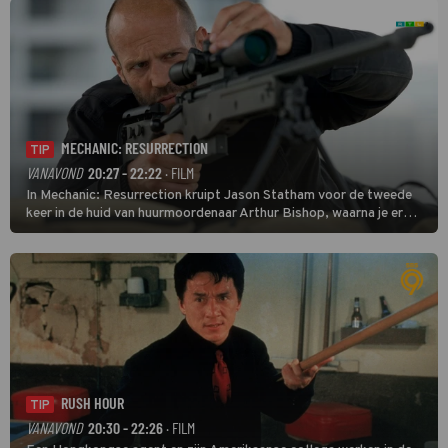
MECHANIC: RESURRECTION
TIP
VANAVOND
20:27 - 22:22
· FILM
In Mechanic: Resurrection kruipt Jason Statham voor de tweede
keer in de huid van huurmoordenaar Arthur Bishop, waarna je er
donder op kunt zeggen dat er van Bishops geplande pensioen niet
veel terechtkomt.
RUSH HOUR
TIP
VANAVOND
20:30 - 22:26
· FILM