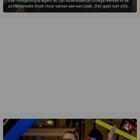
Een Hongkongse agent en zijn Amerikaanse collega werken in de
actiekomedie Rush Hour samen aan een zaak. Dat gaat niet altijd
van een leien dakje.