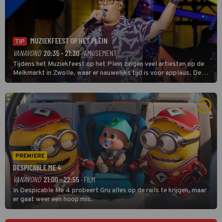
MUZIEKFEEST OP HET PLEIN
TIP
VANAVOND
20:35 - 21:30
· AMUSEMENT
Tijdens het Muziekfeest op het Plein zingen veel artiesten op de
Melkmarkt in Zwolle, waar er nauwelijks tijd is voor applaus. De
grootste namen zijn André Hazes, Jannes, René Froger en
natuurlijk Rutger van Barneveld met zijn hit Zwoele Zomernachten.
PREMIERE
DESPICABLE ME 4
VANAVOND
21:00 - 22:55
· FILM
In Despicable Me 4 probeert Gru alles op de rails te krijgen, maar
er gaat weer een hoop mis.