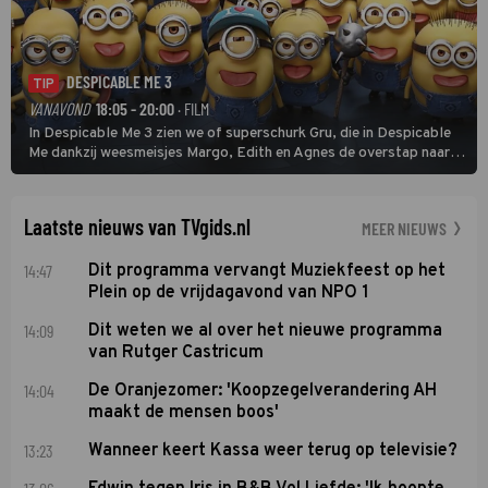
DESPICABLE ME 3
TIP
VANAVOND
18:05 - 20:00
· FILM
In Despicable Me 3 zien we of superschurk Gru, die in Despicable
Me dankzij weesmeisjes Margo, Edith en Agnes de overstap naar
het rechte pad maakte, ook op dat pad weet te blijven.
Laatste nieuws van TVgids.nl
MEER NIEUWS
14:47
Dit programma vervangt Muziekfeest op het
Plein op de vrijdagavond van NPO 1
14:09
Dit weten we al over het nieuwe programma
van Rutger Castricum
14:04
De Oranjezomer: 'Koopzegelverandering AH
maakt de mensen boos'
13:23
Wanneer keert Kassa weer terug op televisie?