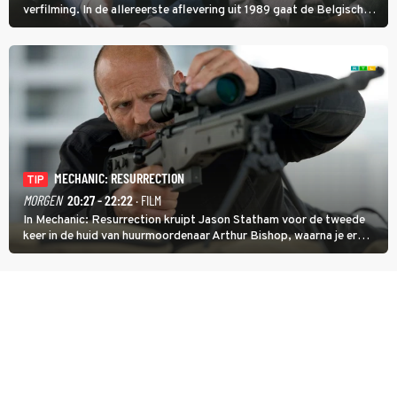
verfilming. In de allereerste aflevering uit 1989 gaat de Belgische
speurder op zoek naar een vermiste kok. Poirot raakt al snel
verwikkeld in een moordzaak. (HH)
MECHANIC: RESURRECTION
TIP
MORGEN
20:27 - 22:22
· FILM
In Mechanic: Resurrection kruipt Jason Statham voor de tweede
keer in de huid van huurmoordenaar Arthur Bishop, waarna je er
donder op kunt zeggen dat er van Bishops geplande pensioen niet
veel terechtkomt.