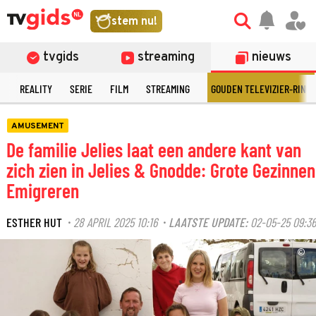
stem nu!
tvgids
streaming
nieuws
N
REALITY
SERIE
FILM
STREAMING
GOUDEN TELEVIZIER-RING
AMUSEMENT
De familie Jelies laat een andere kant van
zich zien in Jelies & Gnodde: Grote Gezinnen
Emigreren
ESTHER HUT
28 APRIL 2025 10:16
LAATSTE UPDATE:
02-05-25 09:36
·
·
©