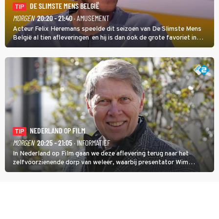
DE SLIMSTE MENS BELGIË
TIP
MORGEN
20:20 - 21:40
· AMUSEMENT
Acteur Felix Heremans speelde dit seizoen van De Slimste Mens
België al tien afleveringen en hij is dan ook de grote favoriet in
deze seizoensfinale. En er is Nederlandse inbreng, want komiek
Soundos El Ahmadi neemt plaats aan de jurytafel.
NEDERLAND OP FILM
TIP
MORGEN
20:25 - 21:05
· INFORMATIEF
In Nederland op Film gaan we deze aflevering terug naar het
zelfvoorzienende dorp van weleer, waarbij presentator Wim
Daniëls de kijkers meeneemt op reis door de tijd aan de hand van
unieke amateurbeelden uit verschillende decennia. (HH)