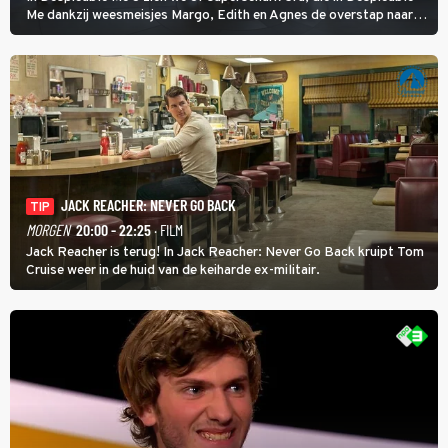
Me dankzij weesmeisjes Margo, Edith en Agnes de overstap naar
het rechte pad maakte, ook op dat pad weet te blijven.
JACK REACHER: NEVER GO BACK
TIP
MORGEN
20:00 - 22:25
· FILM
Jack Reacher is terug! In Jack Reacher: Never Go Back kruipt Tom
Cruise weer in de huid van de keiharde ex-militair.