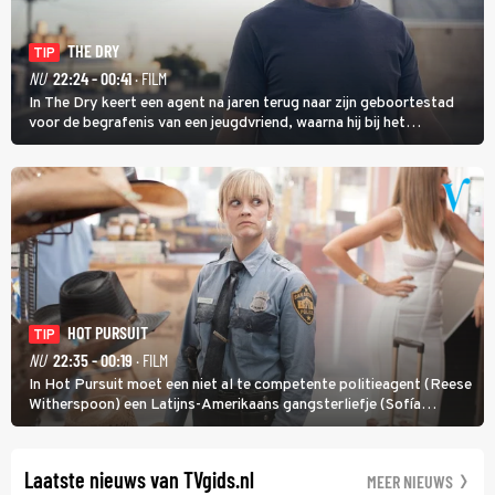
THE DRY
TIP
NU
22:24 - 00:41
· FILM
In The Dry keert een agent na jaren terug naar zijn geboortestad
voor de begrafenis van een jeugdvriend, waarna hij bij het
onderzoeken van diens dood een verband begint te vermoeden
met een oude zaak.
HOT PURSUIT
TIP
NU
22:35 - 00:19
· FILM
In Hot Pursuit moet een niet al te competente politieagent (Reese
Witherspoon) een Latijns-Amerikaans gangsterliefje (Sofía
Vergara) beschermen tegen corrupte agenten en moordlustige
maffiatypes.
Laatste nieuws van TVgids.nl
MEER NIEUWS