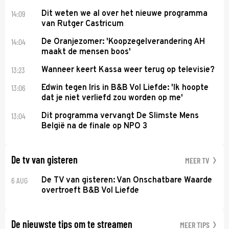
14:09
Dit weten we al over het nieuwe programma
van Rutger Castricum
14:04
De Oranjezomer: 'Koopzegelverandering AH
maakt de mensen boos'
13:23
Wanneer keert Kassa weer terug op televisie?
13:06
Edwin tegen Iris in B&B Vol Liefde: 'Ik hoopte
dat je niet verliefd zou worden op me'
13:04
Dit programma vervangt De Slimste Mens
België na de finale op NPO 3
De tv van gisteren
MEER TV
6 AUG
De TV van gisteren: Van Onschatbare Waarde
overtroeft B&B Vol Liefde
De nieuwste tips om te streamen
MEER TIPS