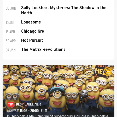
05 JUN
Sally Lockhart Mysteries: The Shadow in the
North
10 JUL
Lonesome
13 APR
Chicago fire
30 APR
Hot Pursuit
07 JAN
The Matrix Revolutions
DESPICABLE ME 3
TIP
MORGEN
18:05 - 20:00
· FILM
In Despicable Me 3 zien we of superschurk Gru, die in Despicable