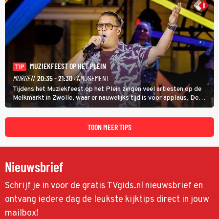
MUZIEKFEEST OP HET PLEIN
TIP
MORGEN
20:35 - 21:30
· AMUSEMENT
Tijdens het Muziekfeest op het Plein zingen veel artiesten op de
Melkmarkt in Zwolle, waar er nauwelijks tijd is voor applaus. De
grootste namen zijn André Hazes, Jannes, René Froger en
natuurlijk Rutger van Barneveld met zijn hit Zwoele Zomernachten.
TOON MEER TIPS
Nieuwsbrief
Schrijf je in voor de gratis TVgids.nl nieuwsbrief en
ontvang iedere dag de leukste kijktips direct in jouw
mailbox!