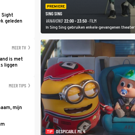
PREMIERE
SING SING
t Sight
VANAVOND
22:00 - 23:50
· FILM
ek geleden
In Sing Sing gebruiken enkele gevangenen theater 
MEER TV
and is met
s liggen
MEER TIPS
haam, mijn
um
DESPICABLE ME 4
TIP