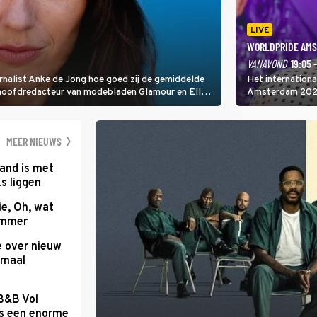
LIVE
WORLDPRIDE AMS
VANAVOND
19:05 
rnalist Anke de Jong hoe goed zij de gemiddelde
Het internation
 hoofdredacteur van modebladen Glamour en Elle
Amsterdam 2026 
gen Edson da Graça en Marc-Marie Huijbregts.
Amsterdamse Mus
optredende artie
wereld als zang
MEER NIEUWS
and is met
s liggen
e, Oh, wat
Summer
e over nieuw
emaal
 B&B Vol
as een enorme