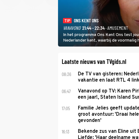
ONS KENT ONS
TIP
VANAVOND
21:44 - 22:34
· AMUSEMENT
In het programma Ons Kent Ons test jou
Nederlander kent, waarbij de voormalig
het samen met rapper Keizer opneemt te
Laatste nieuws van TVgids.nl
08:36
De TV van gisteren: Nederl
vakantie en laat RTL 4 link
06:47
Vanavond op TV: Karen Piri
een jaar!, Staten Island 
17:05
Familie Jelies geeft updat
groot avontuur: 'Draai hel
gevonden'
16:13
Bekende zus van Eline uit
Liefde: 'Haar deelname w