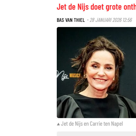
Jet de Nijs doet grote onth
BAS VAN THIEL
28 JANUARI 2026 12:56
·
Jet de Nijs en Carrie ten Napel