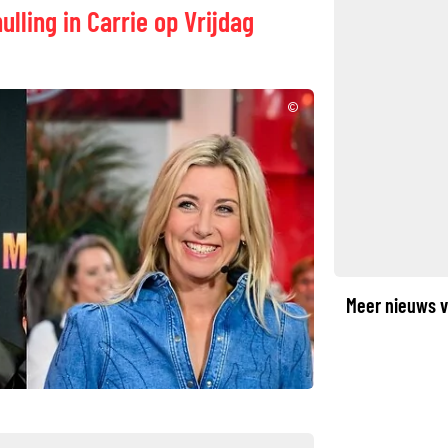
ulling in Carrie op Vrijdag
©
Meer nieuws v