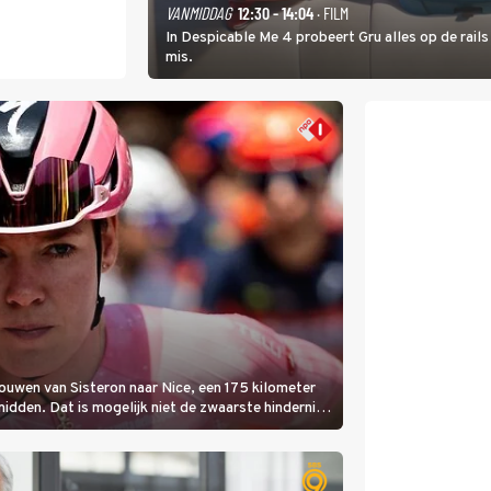
VANMIDDAG
12:30 - 14:04
· FILM
In Despicable Me 4 probeert Gru alles op de rails
mis.
rouwen van Sisteron naar Nice, een 175 kilometer
 midden. Dat is mogelijk niet de zwaarste hindernis,
amelijk bloedheet worden.