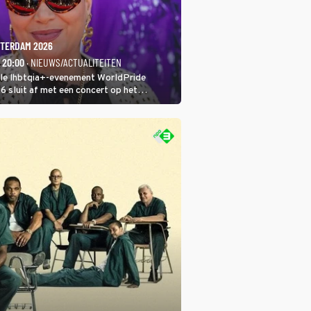
TERDAM 2026
- 20:00
· NIEUWS/ACTUALITEITEN
ale lhbtqia+-evenement WorldPride
sluit af met een concert op het
eumplein. Anita Doth is een van de
sten. In de jaren 90 veroverde ze de
eres van 2Unlimited.