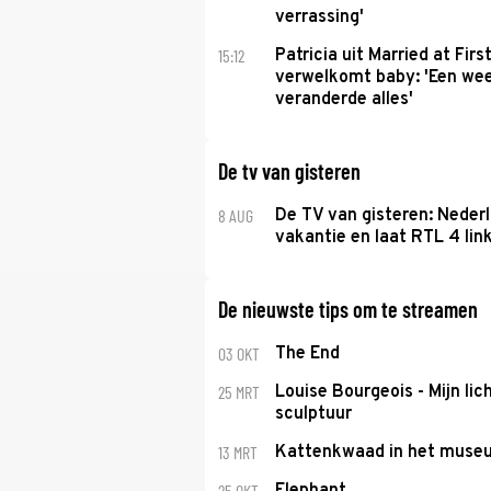
verrassing'
15:12
Patricia uit Married at Firs
verwelkomt baby: 'Een we
veranderde alles'
De tv van gisteren
8 AUG
De TV van gisteren: Nederl
vakantie en laat RTL 4 link
De nieuwste tips om te streamen
03 OKT
The End
25 MRT
Louise Bourgeois - Mijn lic
sculptuur
13 MRT
Kattenkwaad in het muse
25 OKT