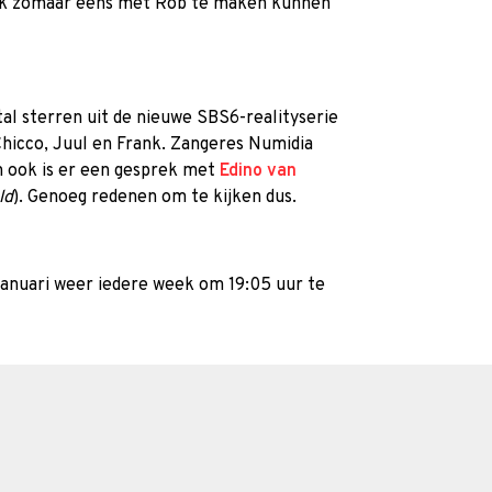
ijk zomaar eens met Rob te maken kunnen
al sterren uit de nieuwe SBS6-realityserie
Chicco, Juul en Frank. Zangeres Numidia
n ook is er een gesprek met
Edino van
ld
). Genoeg redenen om te kijken dus.
 januari weer iedere week om 19:05 uur te