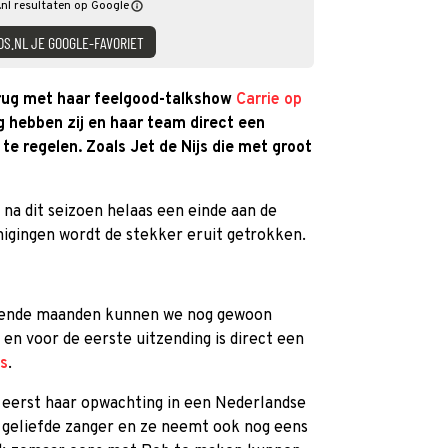
nl resultaten op Google
DS.NL JE GOOGLE-FAVORIET
erug met haar feelgood-talkshow
Carrie op
g hebben zij en haar team direct een
e regelen. Zoals Jet de Nijs die met groot
 na dit seizoen helaas een einde aan de
nigingen wordt de stekker eruit getrokken.
omende maanden kunnen we nog gewoon
en voor de eerste uitzending is direct een
js
.
eerst haar opwachting in een Nederlandse
e geliefde zanger en ze neemt ook nog eens