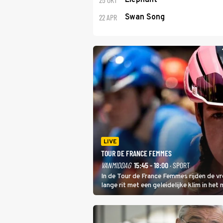
Elephant
22 APR
Swan Song
LIVE
TOUR DE FRANCE FEMMES
VANMIDDAG
15:45 - 18:00
· SPORT
In de Tour de France Femmes rijden de v
lange rit met een geleidelijke klim in het
dat is de temperatuur. Het kan in Nice n