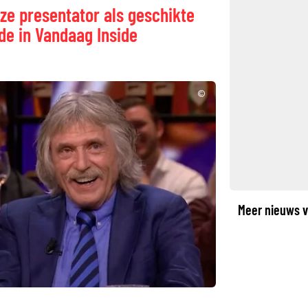
ze presentator als geschikte
de in Vandaag Inside
©
Meer nieuws v