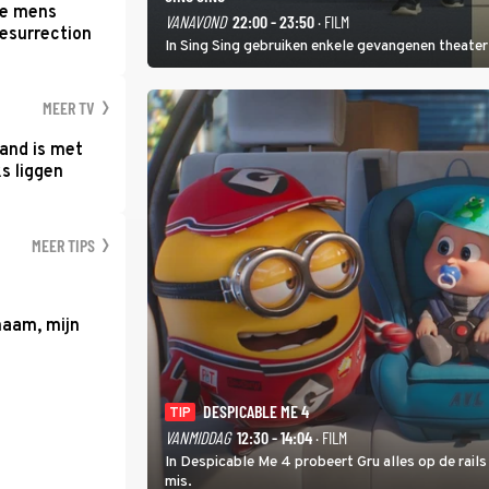
te mens
VANAVOND
22:00 - 23:50
· FILM
Resurrection
In Sing Sing gebruiken enkele gevangenen theater 
MEER TV
and is met
s liggen
MEER TIPS
haam, mijn
DESPICABLE ME 4
TIP
VANMIDDAG
12:30 - 14:04
· FILM
In Despicable Me 4 probeert Gru alles op de rails
mis.