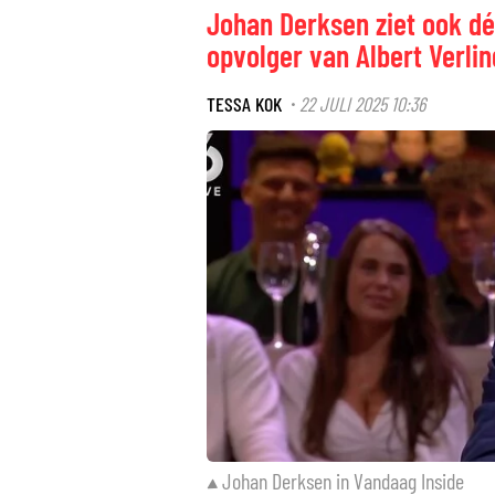
Johan Derksen ziet ook dé
opvolger van Albert Verlin
TESSA KOK
22 JULI 2025 10:36
·
Johan Derksen in Vandaag Inside