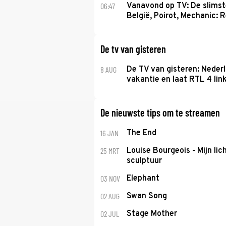
06:47
Vanavond op TV: De slims
België, Poirot, Mechanic: 
De tv van gisteren
8 AUG
De TV van gisteren: Nederl
vakantie en laat RTL 4 link
De nieuwste tips om te streamen
16 JAN
The End
25 MRT
Louise Bourgeois - Mijn lic
sculptuur
03 NOV
Elephant
02 AUG
Swan Song
02 JUL
Stage Mother