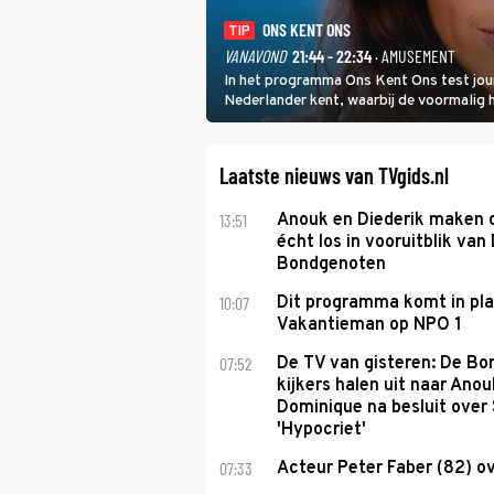
ONS KENT ONS
TIP
VANAVOND
21:44 - 22:34
· AMUSEMENT
In het programma Ons Kent Ons test jou
Nederlander kent, waarbij de voormalig
het samen met rapper Keizer opneemt te
Laatste nieuws van TVgids.nl
13:51
Anouk en Diederik maken 
écht los in vooruitblik van
Bondgenoten
10:07
Dit programma komt in pl
Vakantieman op NPO 1
07:52
De TV van gisteren: De B
kijkers halen uit naar Anou
Dominique na besluit over 
'Hypocriet'
07:33
Acteur Peter Faber (82) o