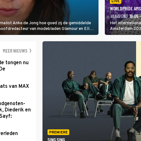
LIVE
WORLDPRIDE AMS
VANAVOND
19:05 
rnalist Anke de Jong hoe goed zij de gemiddelde
Het internation
 hoofdredacteur van modebladen Glamour en Elle
Amsterdam 2026 
gen Edson da Graça en Marc-Marie Huijbregts.
Amsterdamse Mus
optredende artie
wereld als zang
MEER NIEUWS
de tongen nu
 De
aats van MAX
ondgenoten-
k, Diederik en
Sayf:
PREMIERE
verleden
SING SING