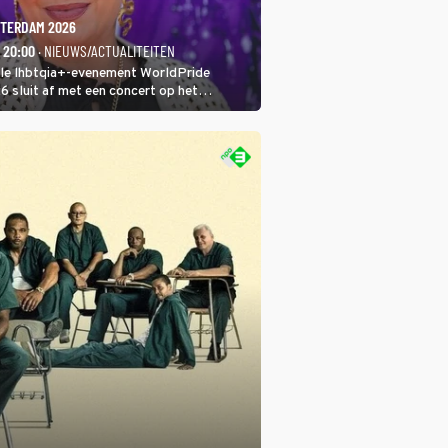
TERDAM 2026
- 20:00
· NIEUWS/ACTUALITEITEN
ale lhbtqia+-evenement WorldPride
sluit af met een concert op het
eumplein. Anita Doth is een van de
sten. In de jaren 90 veroverde ze de
eres van 2Unlimited.