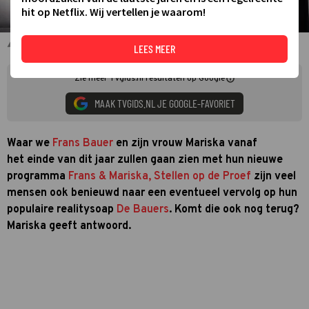
hit op Netflix. Wij vertellen je waarom!
De Bauers
LEES MEER
Zie meer TVgids.nl resultaten op Google
MAAK TVGIDS.NL JE GOOGLE-FAVORIET
Waar we
Frans Bauer
en zijn vrouw Mariska vanaf
het einde van dit jaar zullen gaan zien met hun nieuwe
programma
Frans & Mariska, Stellen op de Proef
zijn veel
mensen ook benieuwd naar een eventueel vervolg op hun
populaire realitysoap
De Bauers
. Komt die ook nog terug?
Mariska geeft antwoord.