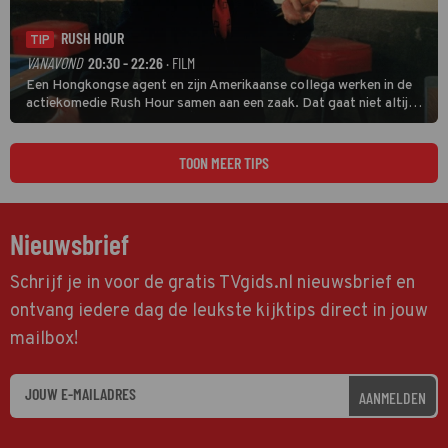
RUSH HOUR
TIP
VANAVOND
20:30 - 22:26
· FILM
Een Hongkongse agent en zijn Amerikaanse collega werken in de
actiekomedie Rush Hour samen aan een zaak. Dat gaat niet altijd
van een leien dakje.
TOON MEER TIPS
Nieuwsbrief
Schrijf je in voor de gratis TVgids.nl nieuwsbrief en
ontvang iedere dag de leukste kijktips direct in jouw
mailbox!
AANMELDEN