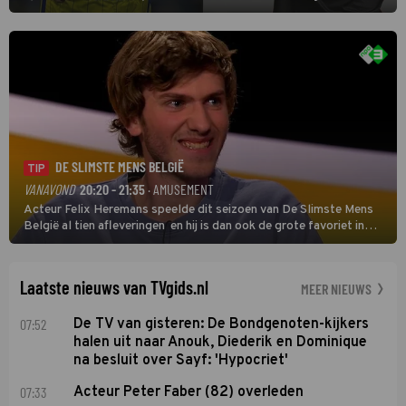
eerste wedstrijd van het nieuwe Eredivisieseizoen. De nieuwe
oefenmeester is Johan Plat en hij wil aanvallend voetballen.
DE SLIMSTE MENS BELGIË
TIP
VANAVOND
20:20 - 21:35
· AMUSEMENT
Acteur Felix Heremans speelde dit seizoen van De Slimste Mens
België al tien afleveringen en hij is dan ook de grote favoriet in
deze seizoensfinale. En er is Nederlandse inbreng, want komiek
Soundos El Ahmadi neemt plaats aan de jurytafel.
Laatste nieuws van TVgids.nl
MEER NIEUWS
07:52
De TV van gisteren: De Bondgenoten-kijkers
halen uit naar Anouk, Diederik en Dominique
na besluit over Sayf: 'Hypocriet'
07:33
Acteur Peter Faber (82) overleden