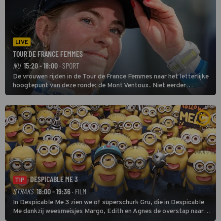
LIVE
TOUR DE FRANCE FEMMES
NU
15:20 - 18:00
· SPORT
De vrouwen rijden in de Tour de France Femmes naar het letterlijke
hoogtepunt van deze ronde: de Mont Ventoux. Niet eerder
finishten de vrouwen voor deze koers op deze kale col uit de
buitencategorie. De aanloop naar de slotklim is vlak.
DESPICABLE ME 3
TIP
STRAKS
18:00 - 19:36
· FILM
In Despicable Me 3 zien we of superschurk Gru, die in Despicable
Me dankzij weesmeisjes Margo, Edith en Agnes de overstap naar
het rechte pad maakte, ook op dat pad weet te blijven.