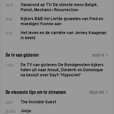
06:47
Vanavond op TV: De slimste mens België,
Poirot, Mechanic: Resurrection
21:48
Kijkers B&B Vol Liefde gruwelen van Fred en
moedigen Yvonne aan
17:30
Het leven en de carrière van Jerney Kaagman
in beeld
De tv van gisteren
MEER TV
7 AUG
De TV van gisteren: De Bondgenoten-kijkers
halen uit naar Anouk, Diederik en Dominique
na besluit over Sayf: 'Hypocriet'
De nieuwste tips om te streamen
MEER TIPS
09:01
The Invisible Guest
25 AUG
Jonja