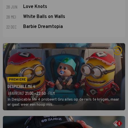
28 JUN
Love Knots
28 MEI
White Balls on Walls
22 DEC
Barbie Dreamtopia
PREMIERE
DESPICABLE ME 4
VANAVOND
21:00 - 22:50
· FILM
In Despicable Me 4 probeert Gru alles op de rails te krijgen, maar
er gaat weer een hoop mis.