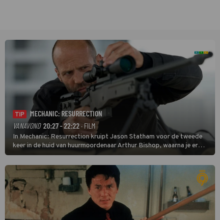
MECHANIC: RESURRECTION
TIP
VANAVOND
20:27 - 22:22
· FILM
In Mechanic: Resurrection kruipt Jason Statham voor de tweede
keer in de huid van huurmoordenaar Arthur Bishop, waarna je er
donder op kunt zeggen dat er van Bishops geplande pensioen niet
veel terechtkomt.