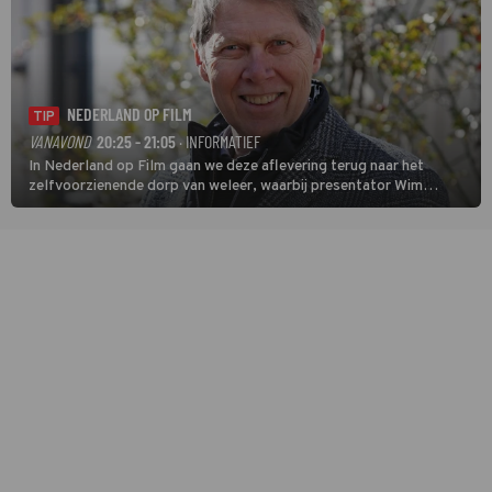
NEDERLAND OP FILM
TIP
VANAVOND
20:25 - 21:05
· INFORMATIEF
In Nederland op Film gaan we deze aflevering terug naar het
zelfvoorzienende dorp van weleer, waarbij presentator Wim
Daniëls de kijkers meeneemt op reis door de tijd aan de hand van
unieke amateurbeelden uit verschillende decennia. (HH)