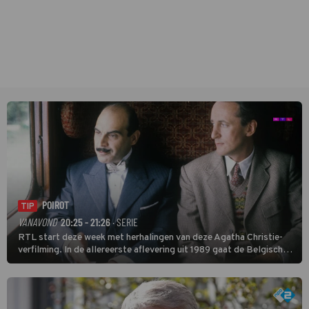
POIROT
TIP
VANAVOND
20:25 - 21:26
· SERIE
RTL start deze week met herhalingen van deze Agatha Christie-
verfilming. In de allereerste aflevering uit 1989 gaat de Belgische
speurder op zoek naar een vermiste kok. Poirot raakt al snel
verwikkeld in een moordzaak. (HH)