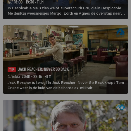
NU
18:00 - 19:36
· FILM
In Despicable Me 3 zien we of superschurk Gru, die in Despicable
Me dankzij weesmeisjes Margo, Edith en Agnes de overstap naar
het rechte pad maakte, ook op dat pad weet te blijven.
JACK REACHER: NEVER GO BACK
TIP
STRAKS
20:01 - 22:15
· FILM
Jack Reacher is terug! In Jack Reacher: Never Go Back kruipt Tom
Cruise weer in de huid van de keiharde ex-militair.