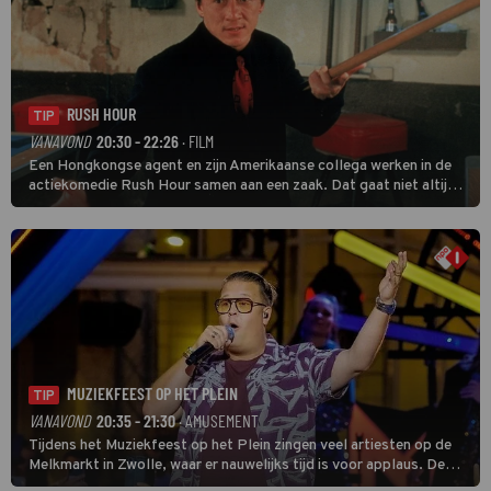
RUSH HOUR
TIP
VANAVOND
20:30 - 22:26
· FILM
Een Hongkongse agent en zijn Amerikaanse collega werken in de
actiekomedie Rush Hour samen aan een zaak. Dat gaat niet altijd
van een leien dakje.
MUZIEKFEEST OP HET PLEIN
TIP
VANAVOND
20:35 - 21:30
· AMUSEMENT
Tijdens het Muziekfeest op het Plein zingen veel artiesten op de
Melkmarkt in Zwolle, waar er nauwelijks tijd is voor applaus. De
grootste namen zijn André Hazes, Jannes, René Froger en