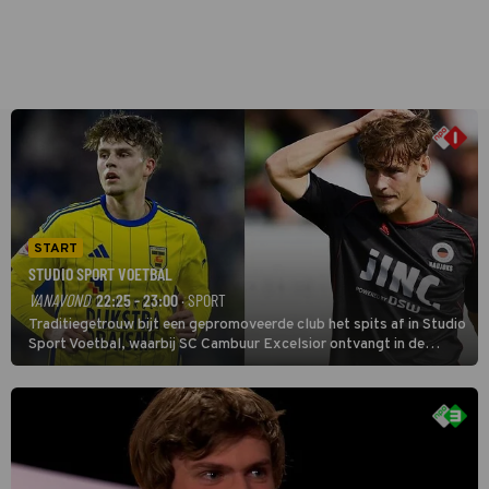
START
STUDIO SPORT VOETBAL
VANAVOND
22:25 - 23:00
· SPORT
Traditiegetrouw bijt een gepromoveerde club het spits af in Studio
Sport Voetbal, waarbij SC Cambuur Excelsior ontvangt in de
eerste wedstrijd van het nieuwe Eredivisieseizoen. De nieuwe
oefenmeester is Johan Plat en hij wil aanvallend voetballen.