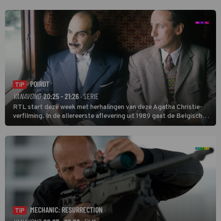
POIROT
TIP
VANAVOND
20:25 - 21:26
· SERIE
RTL start deze week met herhalingen van deze Agatha Christie-
verfilming. In de allereerste aflevering uit 1989 gaat de Belgische
speurder op zoek naar een vermiste kok. Poirot raakt al snel
verwikkeld in een moordzaak. (HH)
MECHANIC: RESURRECTION
TIP