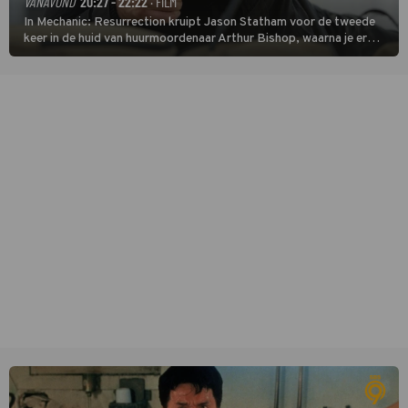
VANAVOND
20:27 - 22:22
· FILM
In Mechanic: Resurrection kruipt Jason Statham voor de tweede
keer in de huid van huurmoordenaar Arthur Bishop, waarna je er
donder op kunt zeggen dat er van Bishops geplande pensioen niet
veel terechtkomt.