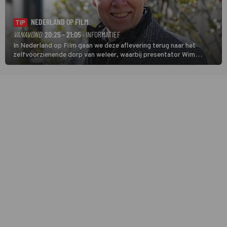
NEDERLAND OP FILM
TIP
VANAVOND
20:25 - 21:05
· INFORMATIEF
In Nederland op Film gaan we deze aflevering terug naar het
zelfvoorzienende dorp van weleer, waarbij presentator Wim
Daniëls de kijkers meeneemt op reis door de tijd aan de hand van
unieke amateurbeelden uit verschillende decennia. (HH)