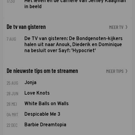
17:30
Het leven en de carrière van Jerney Kaagman
in beeld
De tv van gisteren
MEER TV
7 AUG
De TV van gisteren: De Bondgenoten-kijkers
halen uit naar Anouk, Diederik en Dominique
na besluit over Sayf: 'Hypocriet'
De nieuwste tips om te streamen
MEER TIPS
25 AUG
Jonja
28 JUN
Love Knots
28 MEI
White Balls on Walls
04 MRT
Despicable Me 3
22 DEC
Barbie Dreamtopia