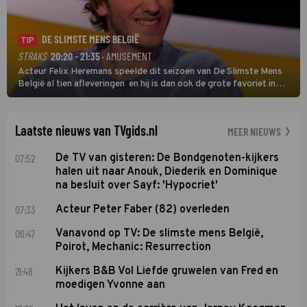
DE SLIMSTE MENS BELGIË
TIP
STRAKS
20:20 - 21:35
· AMUSEMENT
Acteur Felix Heremans speelde dit seizoen van De Slimste Mens
België al tien afleveringen en hij is dan ook de grote favoriet in
deze seizoensfinale. En er is Nederlandse inbreng, want komiek
Soundos El Ahmadi neemt plaats aan de jurytafel.
Laatste nieuws van TVgids.nl
MEER NIEUWS
07:52
De TV van gisteren: De Bondgenoten-kijkers
halen uit naar Anouk, Diederik en Dominique
na besluit over Sayf: 'Hypocriet'
07:33
Acteur Peter Faber (82) overleden
06:47
Vanavond op TV: De slimste mens België,
Poirot, Mechanic: Resurrection
21:48
Kijkers B&B Vol Liefde gruwelen van Fred en
moedigen Yvonne aan