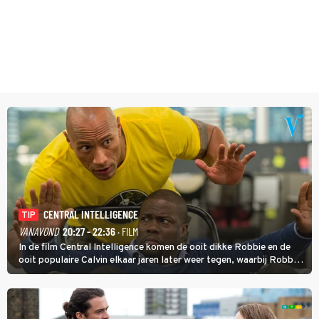
CENTRAL INTELLIGENCE
TIP
VANAVOND
20:27 - 22:36
· FILM
In de film Central Intelligence komen de ooit dikke Robbie en de
ooit populaire Calvin elkaar jaren later weer tegen, waarbij Robbie,
inmiddels supergespierd en werkzaam voor de CIA, Calvins hulp
goed kan gebruiken.