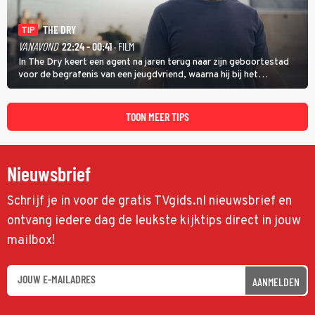
THE DRY
TIP
VANAVOND
22:24 - 00:41
· FILM
In The Dry keert een agent na jaren terug naar zijn geboortestad
voor de begrafenis van een jeugdvriend, waarna hij bij het
onderzoeken van diens dood een verband begint te vermoeden
met een oude zaak.
TOON MEER TIPS
Nieuwsbrief
Schrijf je in voor de gratis TVgids.nl nieuwsbrief en
ontvang iedere dag de leukste kijktips direct in jouw
mailbox!
AANMELDEN