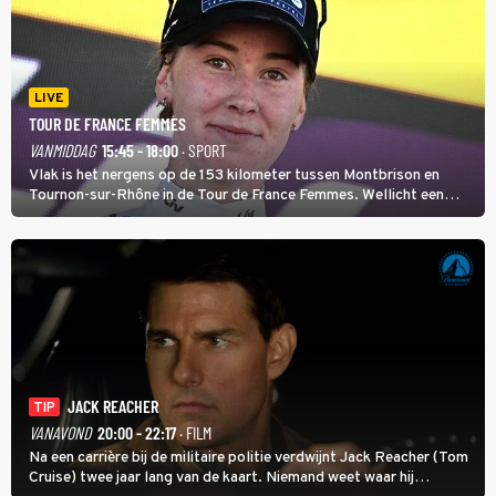
LIVE
TOUR DE FRANCE FEMMES
VANMIDDAG
15:45 - 18:00
· SPORT
Vlak is het nergens op de 153 kilometer tussen Montbrison en
Tournon-sur-Rhône in de Tour de France Femmes. Wellicht een
kans voor Nienke Vinke, die vorig jaar de witte trui won.
JACK REACHER
TIP
VANAVOND
20:00 - 22:17
· FILM
Na een carrière bij de militaire politie verdwijnt Jack Reacher (Tom
Cruise) twee jaar lang van de kaart. Niemand weet waar hij