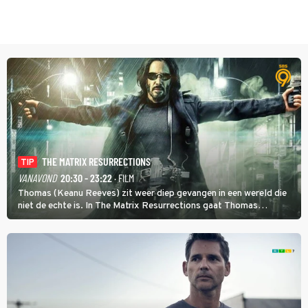
THE MATRIX RESURRECTIONS
TIP
VANAVOND
20:30 - 23:22
· FILM
Thomas (Keanu Reeves) zit weer diep gevangen in een wereld die
niet de echte is. In The Matrix Resurrections gaat Thomas
proberen uit deze schijnwereld te ontsnappen.