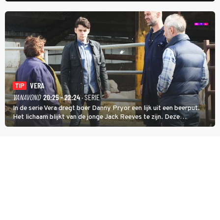
uithangt, totdat moordverdachte James Barr naar hem vraagt.
VERA
TIP
VANAVOND
20:25 - 22:24
· SERIE
In de serie Vera dregt boer Danny Pryor een lijk uit een beerput.
Het lichaam blijkt van de jonge Jack Reeves te zijn. Deze
homoseksuele woonwagenbewoner had gebroken met zijn familie
en verliet het kamp met slaande ruzie.