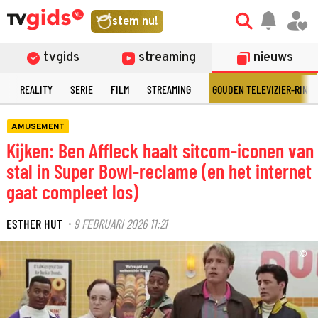
stem nu!
tvgids
streaming
nieuws
N
REALITY
SERIE
FILM
STREAMING
GOUDEN TELEVIZIER-RING
AMUSEMENT
Kijken: Ben Affleck haalt sitcom-iconen van
stal in Super Bowl-reclame (en het internet
gaat compleet los)
ESTHER HUT
9 FEBRUARI 2026 11:21
·
©