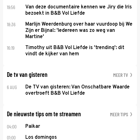
19:56
Van deze documentaire kennen we Jiry die Iris
bezoekt in B&B Vol Liefde
18:36
Marlijn Weerdenburg over haar vuurdoop bij We
Zijn er Bijna!: 'Iedereen was zo weg van
Martine'
16:19
Timothy uit B&B Vol Liefde is 'trending': dit
vindt de kijker van hem
De tv van gisteren
MEER TV
6 AUG
De TV van gisteren: Van Onschatbare Waarde
overtroeft B&B Vol Liefde
De nieuwste tips om te streamen
MEER TIPS
04:00
Paikar
01:00
Los domingos