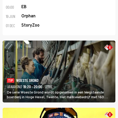
00:00
EB
19 JUN
Orphan
01 DEC
StoryZoo
WOESTE GROND
TIP
VANAVOND
19:20 - 20:00
· SERIE
De serie Woeste Grond wordt opgenomen in een leegstaande
boerderij in Hoge Hexel, Twente. Het melkveebedrijf met 160
koeien moest sluiten, omdat het dicht bij een Natura 2000-gebied
ligt. In de serie heerst er een gevaarlijke veeziekte.