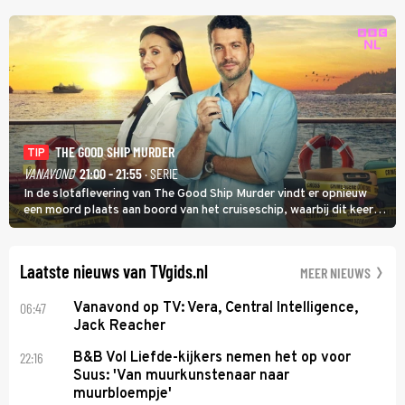
THE GOOD SHIP MURDER
TIP
VANAVOND
21:00 - 21:55
· SERIE
In de slotaflevering van The Good Ship Murder vindt er opnieuw
een moord plaats aan boord van het cruiseschip, waarbij dit keer
een bemanningslid het slachtoffer is en kapitein Marlowe de dader
lijkt te zijn.
Laatste nieuws van TVgids.nl
MEER NIEUWS
06:47
Vanavond op TV: Vera, Central Intelligence,
Jack Reacher
22:16
B&B Vol Liefde-kijkers nemen het op voor
Suus: 'Van muurkunstenaar naar
muurbloempje'