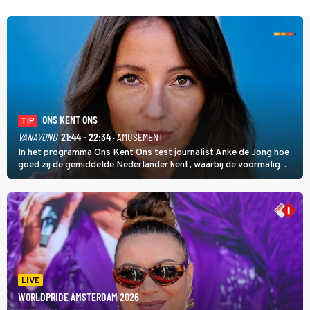
ONS KENT ONS
TIP
VANAVOND
21:44 - 22:34
· AMUSEMENT
In het programma Ons Kent Ons test journalist Anke de Jong hoe
goed zij de gemiddelde Nederlander kent, waarbij de voormalig
hoofdredacteur van modebladen Glamour en Elle het samen met
rapper Keizer opneemt tegen Edson da Graça en Marc-Marie
Huijbregts.
LIVE
WORLDPRIDE AMSTERDAM 2026