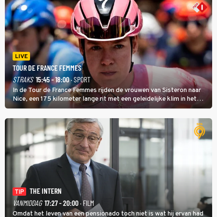
LIVE
TOUR DE FRANCE FEMMES
STRAKS
15:45 - 18:00
· SPORT
In de Tour de France Femmes rijden de vrouwen van Sisteron naar
Nice, een 175 kilometer lange rit met een geleidelijke klim in het
midden. Dat is mogelijk niet de zwaarste hindernis, dat is de
temperatuur. Het kan in Nice namelijk bloedheet worden.
THE INTERN
TIP
VANMIDDAG
17:27 - 20:00
· FILM
Omdat het leven van een pensionado toch niet is wat hij ervan had