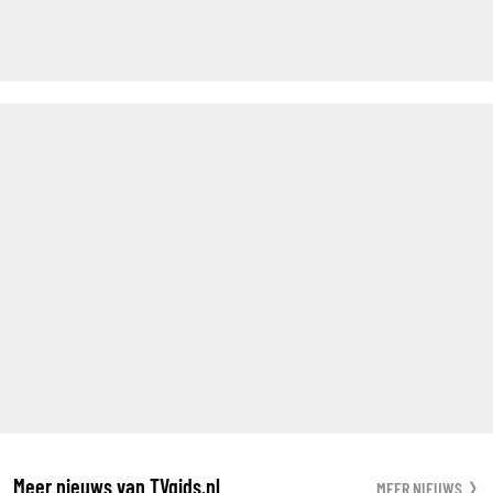
Meer nieuws van TVgids.nl
MEER NIEUWS