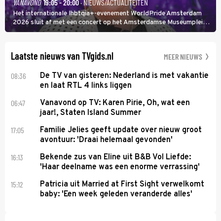
VANAVOND
19:05 - 20:00
· NIEUWS/ACTUALITEITEN
Het internationale lhbtqia+-evenement WorldPride Amsterdam
2026 sluit af met een concert op het Amsterdamse Museumplein.
Anita Doth is een van de optredende artiesten. In de jaren 90
veroverde ze de wereld als zangeres van 2Unlimited.
Laatste nieuws van TVgids.nl
MEER NIEUWS
08:36
De TV van gisteren: Nederland is met vakantie
en laat RTL 4 links liggen
06:47
Vanavond op TV: Karen Pirie, Oh, wat een
jaar!, Staten Island Summer
17:05
Familie Jelies geeft update over nieuw groot
avontuur: 'Draai helemaal gevonden'
16:13
Bekende zus van Eline uit B&B Vol Liefde:
'Haar deelname was een enorme verrassing'
15:12
Patricia uit Married at First Sight verwelkomt
baby: 'Een week geleden veranderde alles'