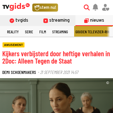
stem nu!
tvgids
streaming
nieuws
N
REALITY
SERIE
FILM
STREAMING
GOUDEN TELEVIZIER-RING
AMUSEMENT
Kijkers verbijsterd door heftige verhalen in
2Doc: Alleen Tegen de Staat
DEMI SCHOENMAKERS
21 SEPTEMBER 2021 14:57
·
©