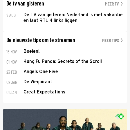
De tv van gisteren
MEER TV
8 AUG
De TV van gisteren: Nederland is met vakantie
en laat RTL 4 links liggen
De nieuwste tips om te streamen
MEER TIPS
16 NOV
Boeien!
01 NOV
Kung Fu Panda: Secrets of the Scroll
23 FEB
Angels One Five
02 JAN
De Wegpiraat
01 JAN
Great Expectations