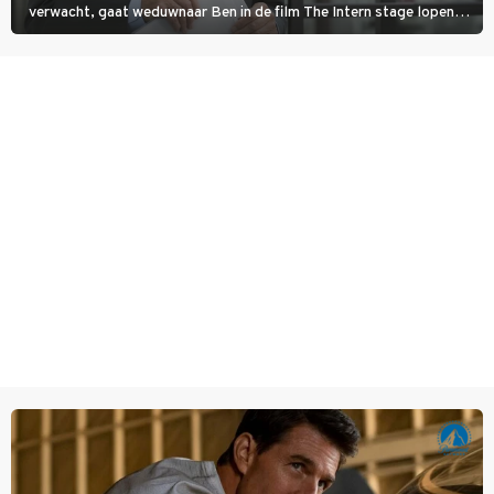
verwacht, gaat weduwnaar Ben in de film The Intern stage lopen
bij de hippe webwinkel van Jules, wat een gouden zet blijkt te zijn.