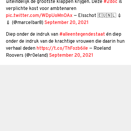
uiteindelijk de grootste klappen krijgen. Deze
#2doc
is
verplichte kost voor ambtenaren
pic.twitter.com/WDpUoMnOAx
— Elsschot 🇪🇺🇳🇱 💉
💉 (@marcelbar8)
September 20, 2021
Diep onder de indruk van
#alleentegendestaat
én diep
onder de indruk van de krachtige vrouwen die daarin hun
verhaal deden
https://t.co/ThFozb6iIe
— Roeland
Roovers (@r0eland)
September 20, 2021