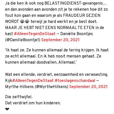
Ja die ken ik ook nog BELASTINGDIENST-gevangenis…
en dan avonden aan avonden zit je te rekenen hoe dit zo
fout kon gaan en waarom je als FRAUDEUR GEZIEN
WORDT 😭😭 terwijl je hard werkt en je best doet.
MAAR JE HEBT NIET EENS NORMAAL TE ETEN in de
kast
#AlleenTegenDeStaat
— Daniëlle Boontjes
(@DanilleBoontje1)
September 20, 2021
‘Ik haat ze. Ze kunnen allemaal de tering krijgen. Ik haat
ze echt allemaal. En ik heb nooit mensen gehaat. Ze
kunnen allemaal doodvallen. Allemaal.’
Wat een ellende, verdriet, eenzaamheid en verwoesting.
Kijk
#AlleenTegenDeStaat
#toeslagenschandaal
—
Myrthe Hilkens (@MyrtheHilkens)
September 20, 2021
Die zelftwijfel.
Dat verdriet om hun kinderen.
💔