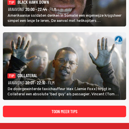
BLACK HAWK DOWN
TIP
VANAVOND
20:00 - 22:44
· FILM
Amerikaanse soldaten denken in Somalië een eigenwijze krijgsheer
simpel een lesje te leren. De aanval met helikopters
verloopt in Black Hawk down dramatisch.
COLLATERAL
TIP
VANAVOND
20:01 - 22:10
· FILM
De doorgewinterde taxichauffeur Max (Jamie Foxx) krijgt in
Collateral een absolute ‘bad guy’ als passagier. Vincent (Tom
Cruise) heeft hem nodig om hem de stad door te loodsen om een
wel heel lugubere reden.
TOON MEER TIPS