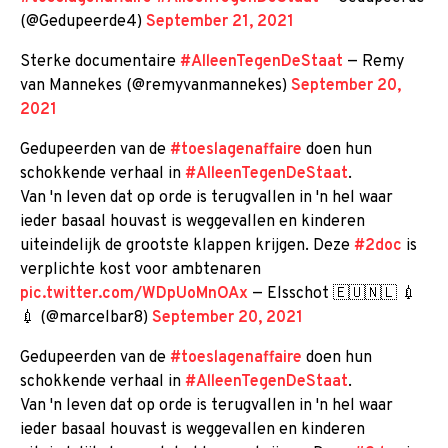
(@Gedupeerde4)
September 21, 2021
Sterke documentaire
#AlleenTegenDeStaat
— Remy
van Mannekes (@remyvanmannekes)
September 20,
2021
Gedupeerden van de
#toeslagenaffaire
doen hun
schokkende verhaal in
#AlleenTegenDeStaat
.
Van 'n leven dat op orde is terugvallen in 'n hel waar
ieder basaal houvast is weggevallen en kinderen
uiteindelijk de grootste klappen krijgen. Deze
#2doc
is
verplichte kost voor ambtenaren
pic.twitter.com/WDpUoMnOAx
— Elsschot 🇪🇺🇳🇱 💉
💉 (@marcelbar8)
September 20, 2021
Gedupeerden van de
#toeslagenaffaire
doen hun
schokkende verhaal in
#AlleenTegenDeStaat
.
Van 'n leven dat op orde is terugvallen in 'n hel waar
ieder basaal houvast is weggevallen en kinderen