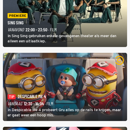
PREMIERE
SING SING
VANAVOND
22:00 - 23:50
· FILM
In Sing Sing gebruiken enkele gevangenen theater als meer dan
alleen een uitlaatklep.
DESPICABLE ME 4
TIP
VANDAAG
12:30 - 14:04
· FILM
In Despicable Me 4 probeert Gru alles op de rails te krijgen, maar
er gaat weer een hoop mis.