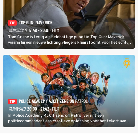
TOP GUN: MAVERICK
TIP
VANMIDDAG
17:48 - 20:01
· FILM
Tom Cruise is terug als heldhaftige piloot in Top Gun: Maverick
waarin hij een nieuwe lichting vliegers klaarstoomt voor het echte
werk.
POLICE ACADEMY 4: CITIZENS ON PATROL
TIP
VANAVOND
20:00 - 21:42
· FILM
In Police Academy 4: Citizens on Patrol verzint een
politiecommandant een creatieve oplossing voor het tekort aan
agenten.