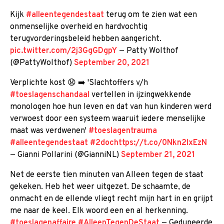
Kijk
#alleentegendestaat
terug om te zien wat een
onmenselijke overheid en hardvochtig
terugvorderingsbeleid hebben aangericht.
pic.twitter.com/2j3GgGDgpY
— Patty Wolthof
(@PattyWolthof)
September 20, 2021
Verplichte kost 😧 ➡️ 'Slachtoffers v/h
#toeslagenschandaal
vertellen in ijzingwekkende
monologen hoe hun leven en dat van hun kinderen werd
verwoest door een systeem waaruit iedere menselijke
maat was verdwenen'
#toeslagentrauma
#alleentegendestaat
#2doc
https://t.co/0Nkn2lxEzN
— Gianni Pollarini (@GianniNL)
September 21, 2021
Net de eerste tien minuten van Alleen tegen de staat
gekeken. Heb het weer uitgezet. De schaamte, de
onmacht en de ellende vliegt recht mijn hart in en grijpt
me naar de keel. Elk woord een en al herkenning.
#toeslagenaffaire
#AlleenTegenDeStaat
— Gedupeerde