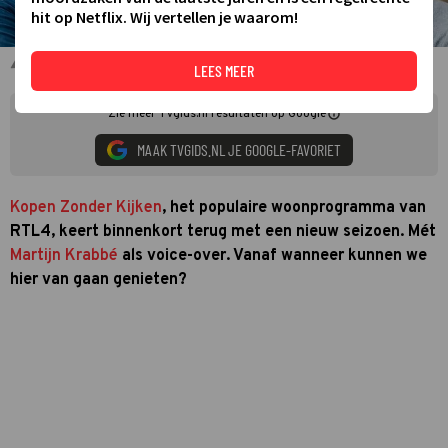
hit op Netflix. Wij vertellen je waarom!
Bob Sikkes, Roos Reedijk en Alex van keulen
LEES MEER
Zie meer TVgids.nl resultaten op Google
MAAK TVGIDS.NL JE GOOGLE-FAVORIET
Kopen Zonder Kijken
, het populaire woonprogramma van
RTL4, keert binnenkort terug met een nieuw seizoen. Mét
Martijn Krabbé
als voice-over. Vanaf wanneer kunnen we
hier van gaan genieten?