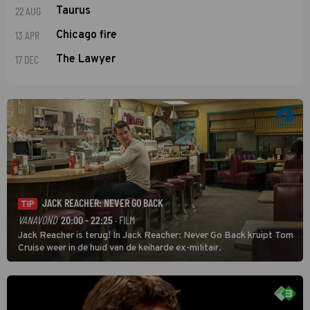
22 AUG
Taurus
13 APR
Chicago fire
17 DEC
The Lawyer
JACK REACHER: NEVER GO BACK
TIP
VANAVOND
20:00 - 22:25
· FILM
Jack Reacher is terug! In Jack Reacher: Never Go Back kruipt Tom
Cruise weer in de huid van de keiharde ex-militair.