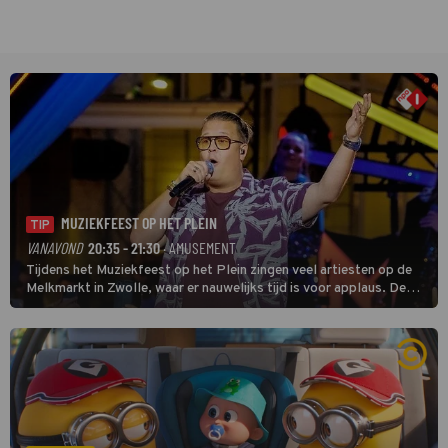
MUZIEKFEEST OP HET PLEIN
TIP
VANAVOND
20:35 - 21:30
· AMUSEMENT
Tijdens het Muziekfeest op het Plein zingen veel artiesten op de
Melkmarkt in Zwolle, waar er nauwelijks tijd is voor applaus. De
grootste namen zijn André Hazes, Jannes, René Froger en
natuurlijk Rutger van Barneveld met zijn hit Zwoele Zomernachten.