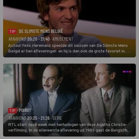
DE SLIMSTE MENS BELGIË
TIP
VANAVOND
20:20 - 21:40
· AMUSEMENT
Acteur Felix Heremans speelde dit seizoen van De Slimste Mens
België al tien afleveringen en hij is dan ook de grote favoriet in
deze seizoensfinale. En er is Nederlandse inbreng, want komiek
Soundos El Ahmadi neemt plaats aan de jurytafel.
POIROT
TIP
VANAVOND
20:25 - 21:26
· SERIE
RTL start deze week met herhalingen van deze Agatha Christie-
verfilming. In de allereerste aflevering uit 1989 gaat de Belgische
speurder op zoek naar een vermiste kok. Poirot raakt al snel