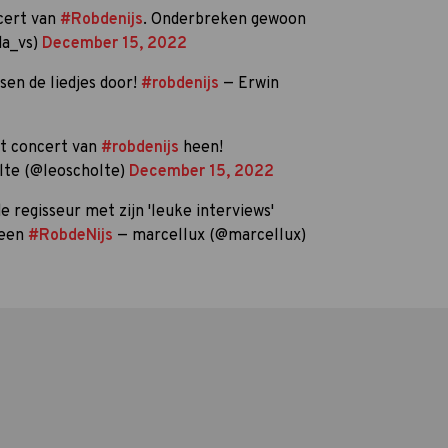
ncert van
#Robdenijs
. Onderbreken gewoon
da_vs)
December 15, 2022
en de liedjes door!
#robdenijs
— Erwin
et concert van
#robdenijs
heen!
lte (@leoscholte)
December 15, 2022
de regisseur met zijn 'leuke interviews'
heen
#RobdeNijs
— marcellux (@marcellux)