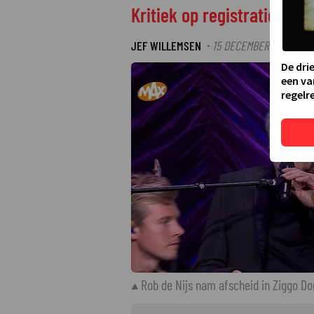
Kritiek op registratie afs
JEF WILLEMSEN
15 DECEMBER 2022 21:2
·
De dri
een va
regelre
Rob de Nijs nam afscheid in Ziggo D