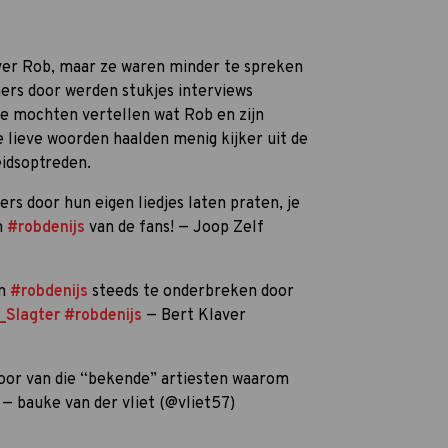
ver Rob, maar ze waren minder te spreken
ers door werden stukjes interviews
ie mochten vertellen wat Rob en zijn
 lieve woorden haalden menig kijker uit de
eidsoptreden.
ers door hun eigen liedjes laten praten, je
n
#robdenijs
van de fans! — Joop Zelf
an
#robdenijs
steeds te onderbreken door
_Slagter
#robdenijs
— Bert Klaver
oor van die “bekende” artiesten waarom
— bauke van der vliet (@vliet57)