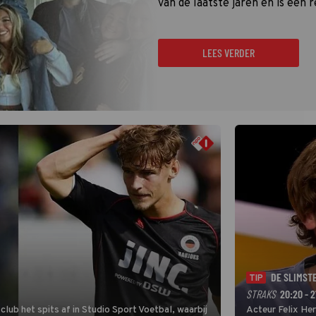
van de laatste jaren en is een r
LEES VERDER
DE SLIMST
TIP
STRAKS
20:20 - 2
lub het spits af in Studio Sport Voetbal, waarbij
Acteur Felix He