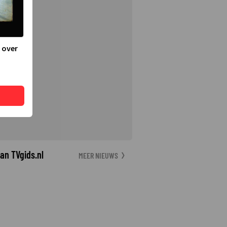
 over
an TVgids.nl
MEER NIEUWS