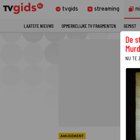
tvgids
streaming
n
LAATSTE NIEUWS
OPMERKELIJKE TV FRAGMENTEN
GEMIST
De s
Murd
NU TE 
AMUSEMENT