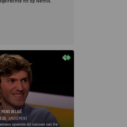
egelrechte hit op Netflix.
E MENS BELGIË
1:35
· AMUSEMENT
remans speelde dit seizoen van De