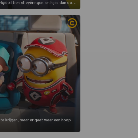
gië al tien afleveringen en hij is dan ook
 in deze seizoensfinale. En er is
reng, want komiek Soundos El Ahmadi
 de jurytafel.
 te krijgen, maar er gaat weer een hoop