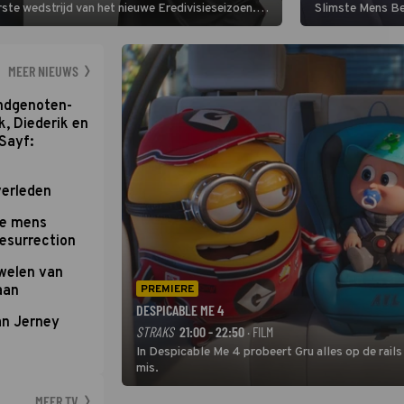
ste wedstrijd van het nieuwe Eredivisieseizoen.
Slimste Mens Bel
hij wil aanvallend voetballen.
de grote favoriet
Nederlandse inb
neemt plaats aan
MEER NIEUWS
ondgenoten-
k, Diederik en
Sayf:
verleden
te mens
Resurrection
uwelen van
aan
PREMIERE
DESPICABLE ME 4
an Jerney
STRAKS
21:00 - 22:50
· FILM
In Despicable Me 4 probeert Gru alles op de rails
mis.
MEER TV