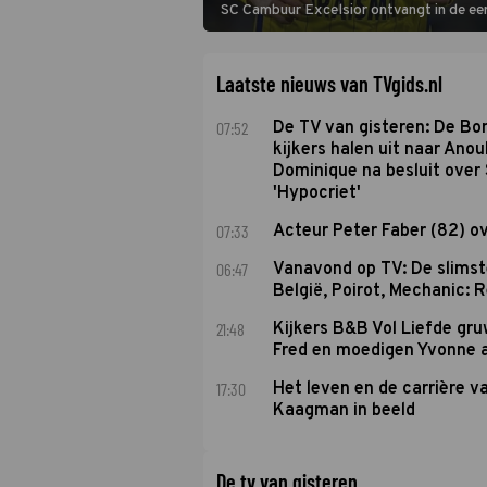
SC Cambuur Excelsior ontvangt in de eer
De nieuwe oefenmeester is Johan Plat en 
Laatste nieuws van TVgids.nl
07:52
De TV van gisteren: De B
kijkers halen uit naar Anou
Dominique na besluit over 
'Hypocriet'
07:33
Acteur Peter Faber (82) o
06:47
Vanavond op TV: De slims
België, Poirot, Mechanic: 
21:48
Kijkers B&B Vol Liefde gr
Fred en moedigen Yvonne 
17:30
Het leven en de carrière v
Kaagman in beeld
De tv van gisteren