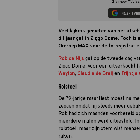
Zie meer TVgids.
MAAK TVGI
Veel kijkers genieten van het afsch
dit jaar gaf in Ziggo Dome. Toch is 
Omroep MAX voor de tv-registratie
Rob de Nijs
gaf op de tweede dag van
Ziggo Dome. Voor een uitverkocht hu
Waylon
,
Claudia de Breij
en
Trijntje
Rolstoel
De 79-jarige rasartiest moest na me
zeggen omdat hij steeds meer gebuk
Rob had zich maanden voorbereid o
meerdere malen werd uitgesteld. Inm
rolstoel, maar zijn stem wist mensen 
raken.