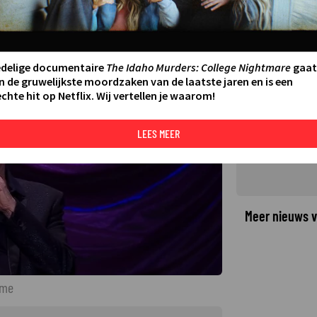
cheidsconcert Rob de Nijs
5
edelige documentaire
The Idaho Murders: College Nightmare
gaat
©
n de gruwelijkste moordzaken van de laatste jaren en is een
chte hit op Netflix. Wij vertellen je waarom!
LEES MEER
Meer nieuws v
ome