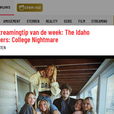
ieuws
stem nu!
AMUSEMENT
STERREN
REALITY
SERIE
FILM
STREAMING
treamingtip van de week: The Idaho
ers: College Nightmare
ZIEN