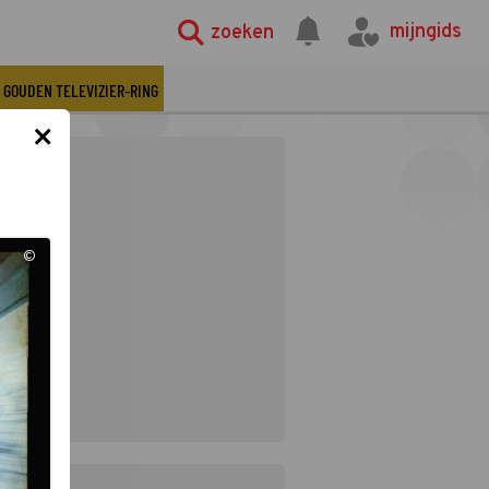
mijngids
zoeken
GOUDEN TELEVIZIER-RING
×
©