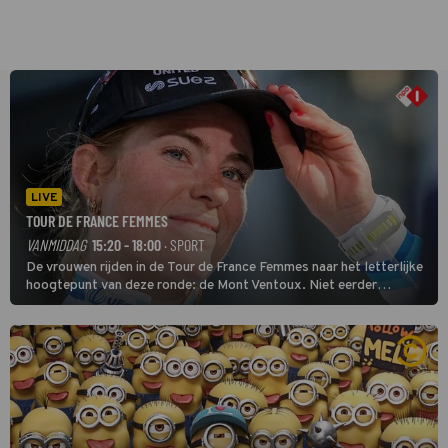
LIVE
TOUR DE FRANCE FEMMES
VANMIDDAG
15:20 - 18:00
· SPORT
De vrouwen rijden in de Tour de France Femmes naar het letterlijke
hoogtepunt van deze ronde: de Mont Ventoux. Niet eerder
finishten de vrouwen voor deze koers op deze kale col uit de
buitencategorie. De aanloop naar de slotklim is vlak.