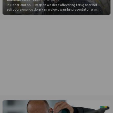
In Nederland op Film gaan we deze aflevering terug naar het
zelfvoorzienende dorp van weleer, waarbij presentator Wim
Daniëls de kijkers meeneemt op reis door de tijd aan de hand van
unieke amateurbeelden uit verschillende decennia. (HH)