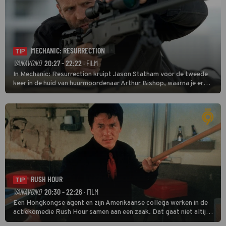
MECHANIC: RESURRECTION
TIP
VANAVOND
20:27 - 22:22
· FILM
In Mechanic: Resurrection kruipt Jason Statham voor de tweede
keer in de huid van huurmoordenaar Arthur Bishop, waarna je er
donder op kunt zeggen dat er van Bishops geplande pensioen niet
veel terechtkomt.
RUSH HOUR
TIP
VANAVOND
20:30 - 22:26
· FILM
Een Hongkongse agent en zijn Amerikaanse collega werken in de
actiekomedie Rush Hour samen aan een zaak. Dat gaat niet altijd
van een leien dakje.