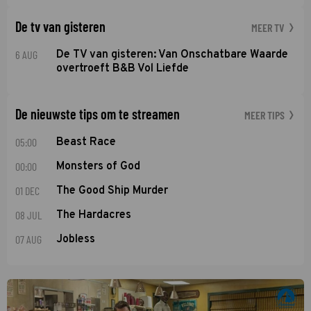
De tv van gisteren
MEER TV
6 AUG
De TV van gisteren: Van Onschatbare Waarde
overtroeft B&B Vol Liefde
De nieuwste tips om te streamen
MEER TIPS
05:00
Beast Race
00:00
Monsters of God
01 DEC
The Good Ship Murder
08 JUL
The Hardacres
07 AUG
Jobless