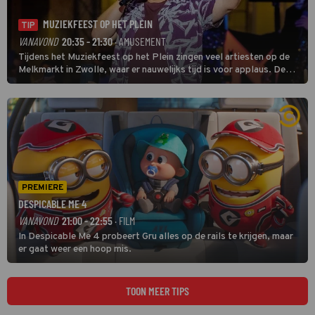
MUZIEKFEEST OP HET PLEIN
TIP
VANAVOND
20:35 - 21:30
· AMUSEMENT
Tijdens het Muziekfeest op het Plein zingen veel artiesten op de
Melkmarkt in Zwolle, waar er nauwelijks tijd is voor applaus. De
grootste namen zijn André Hazes, Jannes, René Froger en
natuurlijk Rutger van Barneveld met zijn hit Zwoele Zomernachten.
PREMIERE
DESPICABLE ME 4
VANAVOND
21:00 - 22:55
· FILM
In Despicable Me 4 probeert Gru alles op de rails te krijgen, maar
er gaat weer een hoop mis.
TOON MEER TIPS