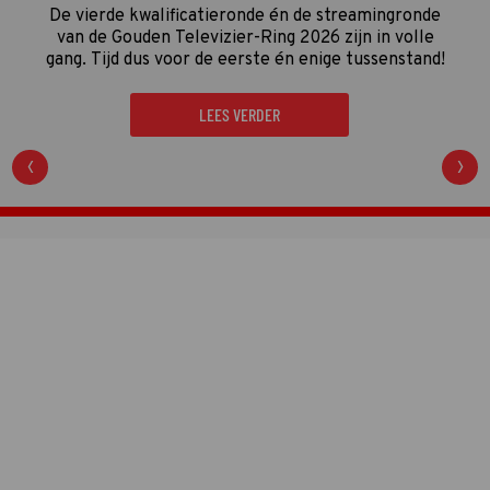
Netflix
De driedelige documentaire
The Idaho Murders:
College Nightmare
gaat over een van de gruwelijkste
moordzaken van de laatste jaren en is een
regelrechte hit op Netflix.
LEES VERDER