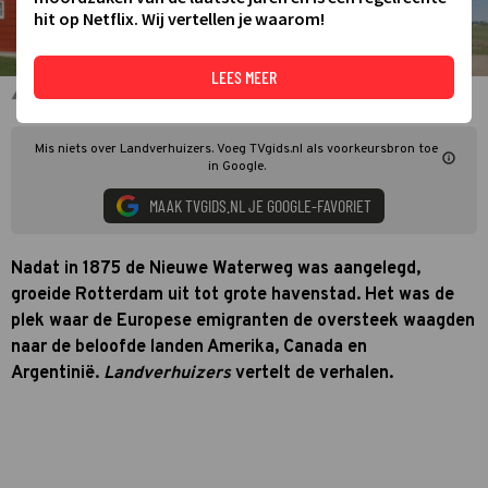
hit op Netflix. Wij vertellen je waarom!
LEES MEER
Mary Lauwerysen in Landverhuizers
Mis niets over Landverhuizers. Voeg TVgids.nl als voorkeursbron toe
in Google.
MAAK TVGIDS.NL JE GOOGLE-FAVORIET
Nadat in 1875 de Nieuwe Waterweg was aangelegd,
groeide Rotterdam uit tot grote havenstad. Het was de
plek waar de Europese emigranten de oversteek waagden
naar de beloofde landen Amerika, Canada en
Argentinië.
Landverhuizers
vertelt de verhalen.