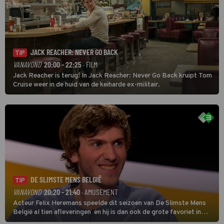
JACK REACHER: NEVER GO BACK
TIP
VANAVOND
20:00 - 22:25
· FILM
Jack Reacher is terug! In Jack Reacher: Never Go Back kruipt Tom
Cruise weer in de huid van de keiharde ex-militair.
DE SLIMSTE MENS BELGIË
TIP
VANAVOND
20:20 - 21:40
· AMUSEMENT
Acteur Felix Heremans speelde dit seizoen van De Slimste Mens
België al tien afleveringen en hij is dan ook de grote favoriet in
deze seizoensfinale. En er is Nederlandse inbreng, want komiek