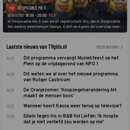
DESPICABLE ME 3
TIP
VANAVOND
18:05 - 20:00
· FILM
In Despicable Me 3 zien we of superschurk Gru, die in Despicable
Me dankzij weesmeisjes Margo, Edith en Agnes de overstap naar
het rechte pad maakte, ook op dat pad weet te blijven.
Laatste nieuws van TVgids.nl
MEER NIEUWS
14:47
Dit programma vervangt Muziekfeest op het
Plein op de vrijdagavond van NPO 1
14:09
Dit weten we al over het nieuwe programma
van Rutger Castricum
14:04
De Oranjezomer: 'Koopzegelverandering AH
maakt de mensen boos'
13:23
Wanneer keert Kassa weer terug op televisie?
13:06
Edwin tegen Iris in B&B Vol Liefde: 'Ik hoopte
dat je niet verliefd zou worden op me'