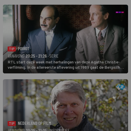
Soundos El Ahmadi neemt plaats aan de jurytafel.
POIROT
TIP
VANAVOND
20:25 - 21:26
· SERIE
RTL start deze week met herhalingen van deze Agatha Christie-
verfilming. In de allereerste aflevering uit 1989 gaat de Belgische
speurder op zoek naar een vermiste kok. Poirot raakt al snel
verwikkeld in een moordzaak. (HH)
NEDERLAND OP FILM
TIP
VANAVOND
20:25 - 21:05
· INFORMATIEF