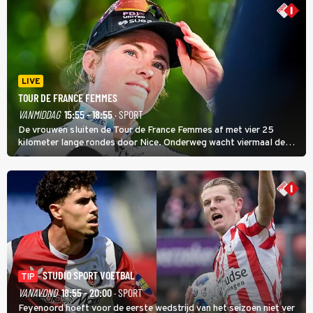
LIVE
TOUR DE FRANCE FEMMES
VANMIDDAG
15:55 - 18:55
· SPORT
De vrouwen sluiten de Tour de France Femmes af met vier 25
kilometer lange rondes door Nice. Onderweg wacht viermaal de
zware Col d'Èze. Aan de finish op de Promenade des Anglais krijgt
de eindwinnaar de laatste gele trui.
STUDIO SPORT VOETBAL
TIP
VANAVOND
18:55 - 20:00
· SPORT
Feyenoord hoeft voor de eerste wedstrijd van het seizoen niet ver