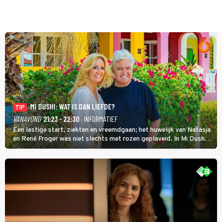
MI DUSHI: WAT IS DAN LIEFDE?
TIP
VANAVOND
21:23 - 22:30
· INFORMATIEF
Een lastige start, ziekten en vreemdgaan; het huwelijk van Natasja
en René Froger was niet slechts met rozen geplaveid. In Mi Dushi:
Wat Is Dan Liefde? neemt Wilfred Genee het showbizzkoppel mee
uit vissen om het over de liefde te hebben.