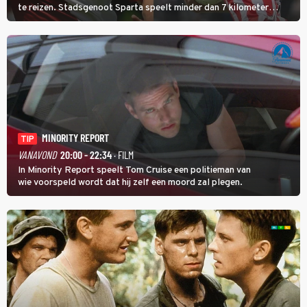
te reizen. Stadsgenoot Sparta speelt minder dan 7 kilometer
verderop. Feyenoord trok de Spaanse spits Nacho Ferri aan van
KVC Westerlo uit België.
MINORITY REPORT
TIP
VANAVOND
20:00 - 22:34
· FILM
In Minority Report speelt Tom Cruise een politieman van
wie voorspeld wordt dat hij zelf een moord zal plegen.