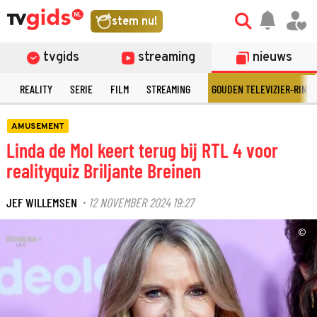
stem nu!
tvgids
streaming
nieuws
N
REALITY
SERIE
FILM
STREAMING
GOUDEN TELEVIZIER-RING
AMUSEMENT
Linda de Mol keert terug bij RTL 4 voor
realityquiz Briljante Breinen
JEF WILLEMSEN
12 NOVEMBER 2024 19:27
·
©