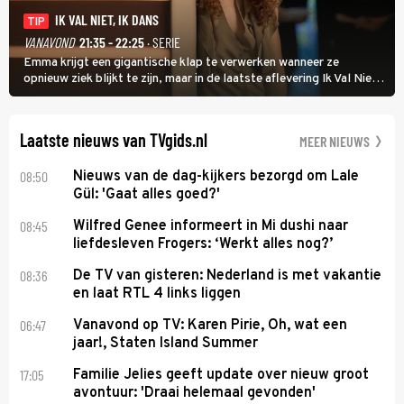
IK VAL NIET, IK DANS
TIP
VANAVOND
21:35 - 22:25
· SERIE
Emma krijgt een gigantische klap te verwerken wanneer ze
opnieuw ziek blijkt te zijn, maar in de laatste aflevering Ik Val Niet,
Ik Dans laat ze zien dat ze niet van plan is op te geven, zelfs als ze
daarvoor een ingrijpende operatie moet ondergaan.
Laatste nieuws van TVgids.nl
MEER NIEUWS
08:50
Nieuws van de dag-kijkers bezorgd om Lale
Gül: 'Gaat alles goed?'
08:45
Wilfred Genee informeert in Mi dushi naar
liefdesleven Frogers: ‘Werkt alles nog?’
08:36
De TV van gisteren: Nederland is met vakantie
en laat RTL 4 links liggen
06:47
Vanavond op TV: Karen Pirie, Oh, wat een
jaar!, Staten Island Summer
17:05
Familie Jelies geeft update over nieuw groot
avontuur: 'Draai helemaal gevonden'