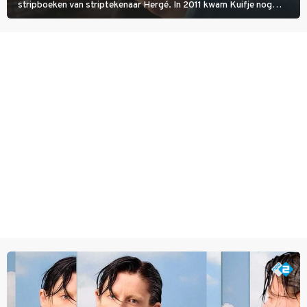
stripboeken van striptekenaar Hergé. In 2011 kwam Kuifje nog
meer tot leven in The Adventures of Tintin van Steven Spielberg.