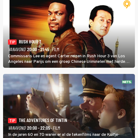
RUSH HOUR 3
TIP
VANAVOND
20:00 - 21:45
· FILM
Commissaris Lee en agent Carter reizen in Rush Hour 3 van Los
Angeles naar Parijs om een groep Chinese criminelen met harde
hand aan te pakken.
THE ADVENTURES OF TINTIN
TIP
VANAVOND
20:00 - 22:05
· FILM
In de jaren 60 en 70 waren er al de tekenfilms naar de Kuifje-