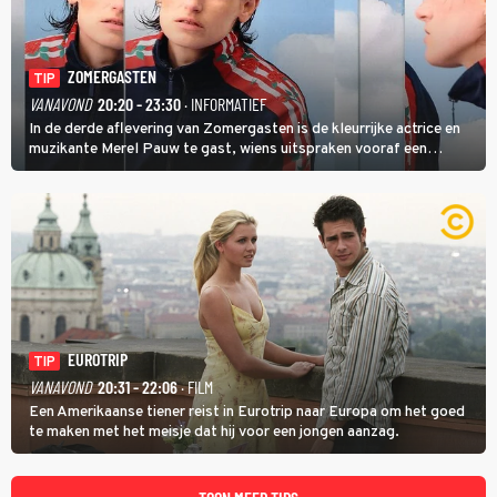
ZOMERGASTEN
TIP
VANAVOND
20:20 - 23:30
· INFORMATIEF
In de derde aflevering van Zomergasten is de kleurrijke actrice en
muzikante Merel Pauw te gast, wiens uitspraken vooraf een
boeiende avond beloven: 'Mijn ideale televisieavond is zoals mijn
identiteit: grenzeloos, absurd en vol angsten'.
EUROTRIP
TIP
VANAVOND
20:31 - 22:06
· FILM
Een Amerikaanse tiener reist in Eurotrip naar Europa om het goed
te maken met het meisje dat hij voor een jongen aanzag.