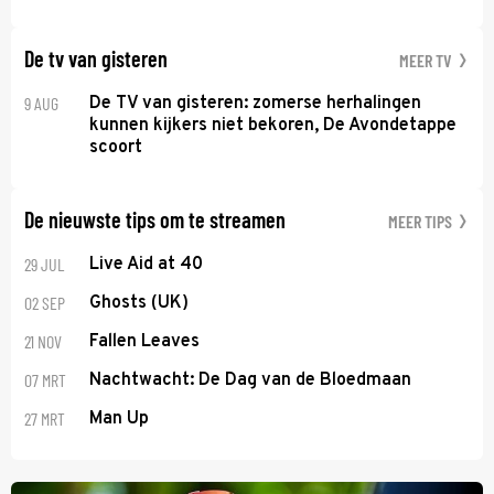
De tv van gisteren
MEER TV
9 AUG
De TV van gisteren: zomerse herhalingen
kunnen kijkers niet bekoren, De Avondetappe
scoort
De nieuwste tips om te streamen
MEER TIPS
29 JUL
Live Aid at 40
02 SEP
Ghosts (UK)
21 NOV
Fallen Leaves
07 MRT
Nachtwacht: De Dag van de Bloedmaan
27 MRT
Man Up