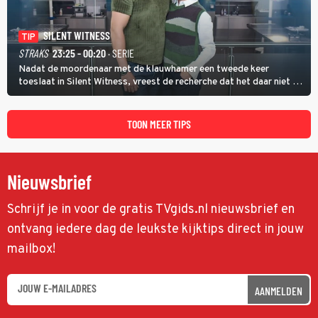
SILENT WITNESS
TIP
STRAKS
23:25 - 00:20
· SERIE
Nadat de moordenaar met de klauwhamer een tweede keer
toeslaat in Silent Witness, vreest de recherche dat het daar niet bij
blijft en vinden Kit en Jack op de plaats delict een foto met nog
twee andere potentiële slachtoffers.
TOON MEER TIPS
Nieuwsbrief
Schrijf je in voor de gratis TVgids.nl nieuwsbrief en
ontvang iedere dag de leukste kijktips direct in jouw
mailbox!
AANMELDEN