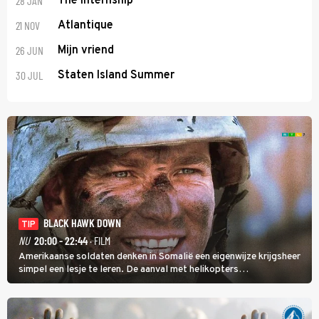
28 JAN
The Internship
21 NOV
Atlantique
26 JUN
Mijn vriend
30 JUL
Staten Island Summer
BLACK HAWK DOWN
TIP
NU
20:00 - 22:44
· FILM
Amerikaanse soldaten denken in Somalië een eigenwijze krijgsheer
simpel een lesje te leren. De aanval met helikopters
verloopt in Black Hawk down dramatisch.