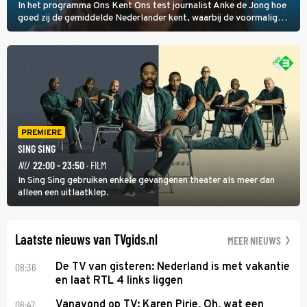
In het programma Ons Kent Ons test journalist Anke de Jong hoe
goed zij de gemiddelde Nederlander kent, waarbij de voormalig
hoofdredacteur van modebladen Glamour en Elle het samen met
rapper Keizer opneemt tegen Edson da Graça en Marc-Marie
Huijbregts.
PREMIERE
SING SING
NU
22:00 - 23:50
· FILM
In Sing Sing gebruiken enkele gevangenen theater als meer dan
alleen een uitlaatklep.
Laatste nieuws van TVgids.nl
MEER NIEUWS
08:36
De TV van gisteren: Nederland is met vakantie
en laat RTL 4 links liggen
06:47
Vanavond op TV: Karen Pirie, Oh, wat een