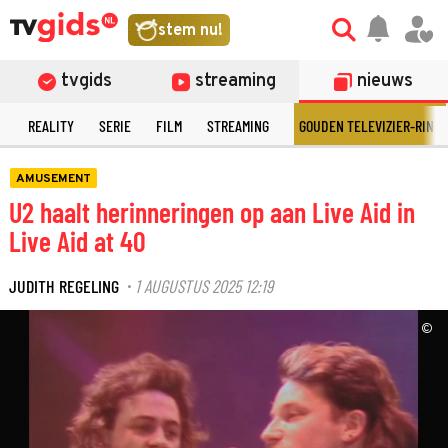
stem nu!
tvgids
streaming
nieuws
N
REALITY
SERIE
FILM
STREAMING
GOUDEN TELEVIZIER-RING
AMUSEMENT
U2 haalt herinneringen op aan Live Aid in
Live Aid at 40
JUDITH REGELING
1 AUGUSTUS 2025 12:19
·
©