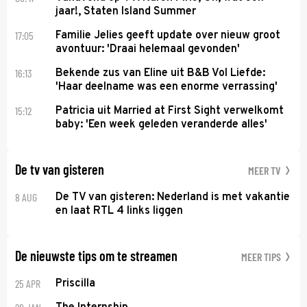
jaar!, Staten Island Summer
17:05
Familie Jelies geeft update over nieuw groot
avontuur: 'Draai helemaal gevonden'
16:13
Bekende zus van Eline uit B&B Vol Liefde:
'Haar deelname was een enorme verrassing'
15:12
Patricia uit Married at First Sight verwelkomt
baby: 'Een week geleden veranderde alles'
De tv van gisteren
MEER TV
8 AUG
De TV van gisteren: Nederland is met vakantie
en laat RTL 4 links liggen
De nieuwste tips om te streamen
MEER TIPS
25 APR
Priscilla