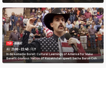
met werken.
BORAT
TIP
NU
21:00 - 22:40
· FILM
In de komedie Borat: Cultural Learnings of America for Make
Benefit Glorious Nation of Kazakhstan speelt Sacha Baron Cohen
een Kazachse journalist die naar Amerika komt om een tv-
programma te maken.