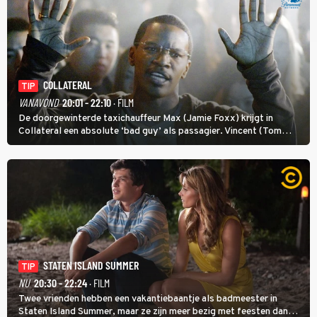
COLLATERAL
TIP
VANAVOND
20:01 - 22:10
· FILM
De doorgewinterde taxichauffeur Max (Jamie Foxx) krijgt in
Collateral een absolute ‘bad guy’ als passagier. Vincent (Tom
Cruise) heeft hem nodig om hem de stad door te loodsen om een
wel heel lugubere reden.
STATEN ISLAND SUMMER
TIP
NU
20:30 - 22:24
· FILM
Twee vrienden hebben een vakantiebaantje als badmeester in
Staten Island Summer, maar ze zijn meer bezig met feesten dan