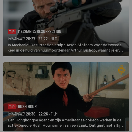
MECHANIC: RESURRECTION
TIP
VANAVOND
20:27 - 22:22
· FILM
In Mechanic: Resurrection kruipt Jason Statham voor de tweede
keer in de huid van huurmoordenaar Arthur Bishop, waarna je er
donder op kunt zeggen dat er van Bishops geplande pensioen niet
veel terechtkomt.
RUSH HOUR
TIP
VANAVOND
20:30 - 22:26
· FILM
Een Hongkongse agent en zijn Amerikaanse collega werken in de
actiekomedie Rush Hour samen aan een zaak. Dat gaat niet altijd
van een leien dakje.