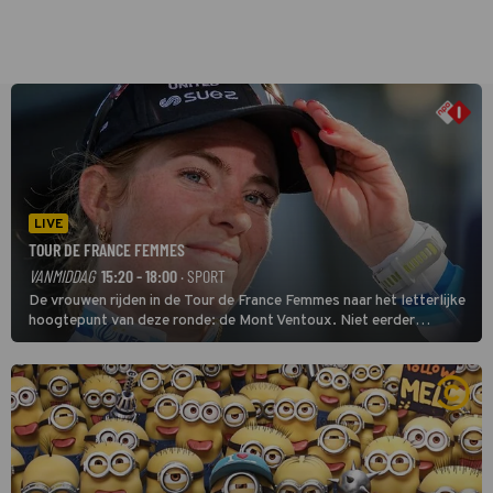
LIVE
TOUR DE FRANCE FEMMES
VANMIDDAG
15:20 - 18:00
· SPORT
De vrouwen rijden in de Tour de France Femmes naar het letterlijke
hoogtepunt van deze ronde: de Mont Ventoux. Niet eerder
finishten de vrouwen voor deze koers op deze kale col uit de
buitencategorie. De aanloop naar de slotklim is vlak.