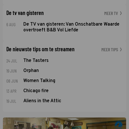
De tv van gisteren
MEER TV
6 AUG
De TV van gisteren: Van Onschatbare Waarde
overtroeft B&B Vol Liefde
De nieuwste tips om te streamen
MEER TIPS
24 JUL
The Tasters
19 JUN
Orphan
08 JUN
Women Talking
13 APR
Chicago fire
19 JUL
Aliens in the Attic