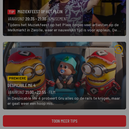
MUZIEKFEEST OP HET PLEIN
TIP
VANAVOND
20:35 - 21:30
· AMUSEMENT
Tijdens het Muziekfeest op het Plein zingen veel artiesten op de
Melkmarkt in Zwolle, waar er nauwelijks tijd is voor applaus. De
grootste namen zijn André Hazes, Jannes, René Froger en
natuurlijk Rutger van Barneveld met zijn hit Zwoele Zomernachten.
PREMIERE
DESPICABLE ME 4
VANAVOND
21:00 - 22:55
· FILM
In Despicable Me 4 probeert Gru alles op de rails te krijgen, maar
er gaat weer een hoop mis.
TOON MEER TIPS