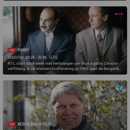
deze seizoensfinale. En er is Nederlandse inbreng, want komiek
Soundos El Ahmadi neemt plaats aan de jurytafel.
POIROT
TIP
VANAVOND
20:25 - 21:26
· SERIE
RTL start deze week met herhalingen van deze Agatha Christie-
verfilming. In de allereerste aflevering uit 1989 gaat de Belgische
speurder op zoek naar een vermiste kok. Poirot raakt al snel
verwikkeld in een moordzaak. (HH)
NEDERLAND OP FILM
TIP