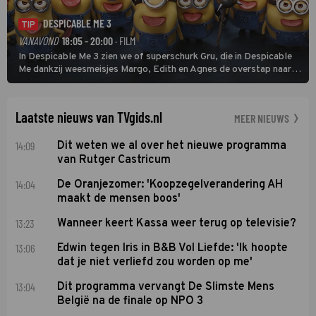
DESPICABLE ME 3
TIP
VANAVOND
18:05 - 20:00
· FILM
In Despicable Me 3 zien we of superschurk Gru, die in Despicable
Me dankzij weesmeisjes Margo, Edith en Agnes de overstap naar
het rechte pad maakte, ook op dat pad weet te blijven.
Laatste nieuws van TVgids.nl
MEER NIEUWS
14:09
Dit weten we al over het nieuwe programma
van Rutger Castricum
14:04
De Oranjezomer: 'Koopzegelverandering AH
maakt de mensen boos'
13:23
Wanneer keert Kassa weer terug op televisie?
13:06
Edwin tegen Iris in B&B Vol Liefde: 'Ik hoopte
dat je niet verliefd zou worden op me'
13:04
Dit programma vervangt De Slimste Mens
België na de finale op NPO 3