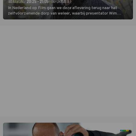
VANAVOND
20:25 - 21:05
· INFORMATIEF
In Nederland op Film gaan we deze aflevering terug naar het
zelfvoorzienende dorp van weleer, waarbij presentator Wim
Daniëls de kijkers meeneemt op reis door de tijd aan de hand van
unieke amateurbeelden uit verschillende decennia. (HH)