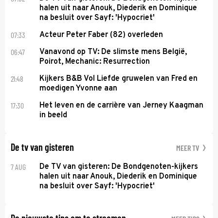
halen uit naar Anouk, Diederik en Dominique
na besluit over Sayf: 'Hypocriet'
07:33
Acteur Peter Faber (82) overleden
06:47
Vanavond op TV: De slimste mens België,
Poirot, Mechanic: Resurrection
21:48
Kijkers B&B Vol Liefde gruwelen van Fred en
moedigen Yvonne aan
17:30
Het leven en de carrière van Jerney Kaagman
in beeld
De tv van gisteren
MEER TV
7 AUG
De TV van gisteren: De Bondgenoten-kijkers
halen uit naar Anouk, Diederik en Dominique
na besluit over Sayf: 'Hypocriet'
De nieuwste tips om te streamen