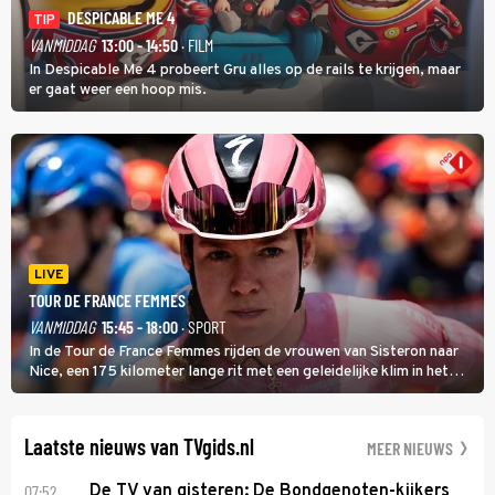
DESPICABLE ME 4
TIP
VANMIDDAG
13:00 - 14:50
· FILM
In Despicable Me 4 probeert Gru alles op de rails te krijgen, maar
er gaat weer een hoop mis.
LIVE
TOUR DE FRANCE FEMMES
VANMIDDAG
15:45 - 18:00
· SPORT
In de Tour de France Femmes rijden de vrouwen van Sisteron naar
Nice, een 175 kilometer lange rit met een geleidelijke klim in het
midden. Dat is mogelijk niet de zwaarste hindernis, dat is de
temperatuur. Het kan in Nice namelijk bloedheet worden.
Laatste nieuws van TVgids.nl
MEER NIEUWS
07:52
De TV van gisteren: De Bondgenoten-kijkers