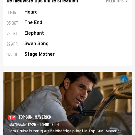
MEER TIPS
00:05
Hoard
03 OKT
The End
25 OKT
Elephant
22 APR
Swan Song
02 JUL
Stage Mother
TOP GUN: MAVERICK
TIP
VANMIDDAG
17:25 - 20:00
· FILM
Tom Cruise is terug als heldhaftige piloot in Top Gun: Maverick