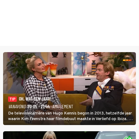
OH, WAT EEN JAAR!
TIP
VANAVOND
20:05 - 21:44
· AMUSEMENT
De televisiecarrière van Hugo Kennis begon in 2013, hetzelfde jaar
waarin Kim Feenstra haar filmdebuut maakte in Verliefd op Ibiza. In
Oh, Wat een Jaar! wordt duidelijk wat ze nog meer weten van het
jaar waarin ze allebei eindtwintigers waren.