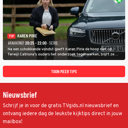
KAREN PIRIE
TIP
VANAVOND
20:25 - 22:00
· SERIE
Na een schokkende vondst geeft Karen Pirie de hoop niet op.
Terwijl Catriona's ouders het onderzoek tegenwerken, blijft ze
speuren naar Adam. In deze slotaflevering van Karen Pirie leidt het
spoor via Frankrijk en Italië naar Malta.
TOON MEER TIPS
Nieuwsbrief
Schrijf je in voor de gratis TVgids.nl nieuwsbrief en
ontvang iedere dag de leukste kijktips direct in jouw
mailbox!