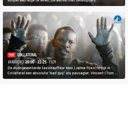
simpel een lesje te leren. De aanval met helikopters
verloopt in Black Hawk down dramatisch.
COLLATERAL
TIP
VANAVOND
20:00 - 22:25
· FILM
De doorgewinterde taxichauffeur Max (Jamie Foxx) krijgt in
Collateral een absolute ‘bad guy’ als passagier. Vincent (Tom
Cruise) heeft hem nodig om hem de stad door te loodsen om een
wel heel lugubere reden.