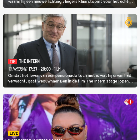
waarin hij een nieuwe lichting vliegers klaarstoomt voor het echte
werk.
THE INTERN
TIP
VANMIDDAG
17:27 - 20:00
· FILM
Omdat het leven van een pensionado toch niet is wat hij ervan had
verwacht, gaat weduwnaar Ben in de film The Intern stage lopen
bij de hippe webwinkel van Jules, wat een gouden zet blijkt te zijn.
LIVE