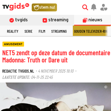
stem nu!
tvgids
streaming
nieuws
N
REALITY
SERIE
FILM
STREAMING
GOUDEN TELEVIZIER-RING
AMUSEMENT
NET5 zendt op deze datum de documentaire
Madonna: Truth or Dare uit
REDACTIE TVGIDS.NL
4 NOVEMBER 2025 19:10
·
·
LAATSTE UPDATE:
04-11-25 22:45
©