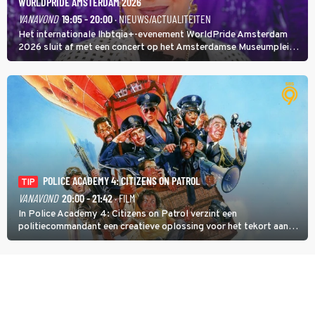
WORLDPRIDE AMSTERDAM 2026
VANAVOND
19:05 - 20:00
· NIEUWS/ACTUALITEITEN
Het internationale lhbtqia+-evenement WorldPride Amsterdam
2026 sluit af met een concert op het Amsterdamse Museumplein.
Anita Doth is een van de optredende artiesten. In de jaren 90
veroverde ze de wereld als zangeres van 2Unlimited.
POLICE ACADEMY 4: CITIZENS ON PATROL
TIP
VANAVOND
20:00 - 21:42
· FILM
In Police Academy 4: Citizens on Patrol verzint een
politiecommandant een creatieve oplossing voor het tekort aan
agenten.