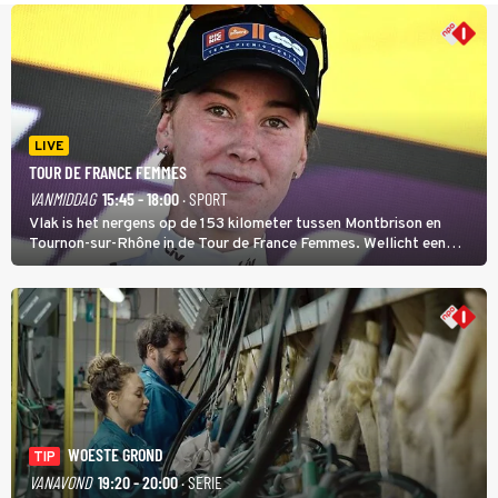
LIVE
TOUR DE FRANCE FEMMES
VANMIDDAG
15:45 - 18:00
· SPORT
Vlak is het nergens op de 153 kilometer tussen Montbrison en
Tournon-sur-Rhône in de Tour de France Femmes. Wellicht een
kans voor Nienke Vinke, die vorig jaar de witte trui won.
WOESTE GROND
TIP
VANAVOND
19:20 - 20:00
· SERIE