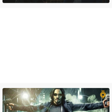
degene die haar aanstelde kwade bedoelingen heeft.