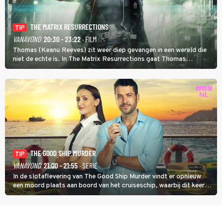
THE MATRIX RESURRECTIONS
TIP
VANAVOND
20:30 - 23:22
· FILM
Thomas (Keanu Reeves) zit weer diep gevangen in een wereld die
niet de echte is. In The Matrix Resurrections gaat Thomas
proberen uit deze schijnwereld te ontsnappen.
THE GOOD SHIP MURDER
TIP
VANAVOND
21:00 - 21:55
· SERIE
In de slotaflevering van The Good Ship Murder vindt er opnieuw
een moord plaats aan boord van het cruiseschip, waarbij dit keer
een bemanningslid het slachtoffer is en kapitein Marlowe de dader
lijkt te zijn.