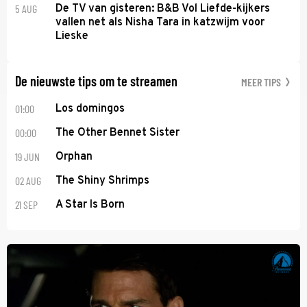
5 AUG
De TV van gisteren: B&B Vol Liefde-kijkers
vallen net als Nisha Tara in katzwijm voor
Lieske
De nieuwste tips om te streamen
MEER TIPS
01:00
Los domingos
00:00
The Other Bennet Sister
19 JUN
Orphan
02 AUG
The Shiny Shrimps
21 SEP
A Star Is Born