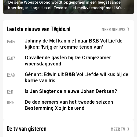
De serie Woeste Grond wordt opgenomen in een leegstaande
boerderij in Hoge Hexel, Twente. Het melkveebedrijf met 160
koeien moest sluiten, omdat het dicht bij een Natura 2000-gebied
ligt. In de serie heerst er een gevaarlijke veeziekte.
Laatste nieuws van TVgids.nl
MEER NIEUWS
14:04
Johnny de Mol kan niet naar B&B Vol Liefde
kijken: 'Krijg er kromme tenen van'
13:07
Opvallende gasten bij De Oranjezomer
woensdagavond
12:49
Gênant: Edwin uit B&B Vol Liefde wil kus bij de
koffie van Iris
12:11
Is Jan Slagter de nieuwe Johan Derksen?
10:15
De deelnemers van het tweede seizoen
Bestemming X zijn bekend
De tv van gisteren
MEER TV