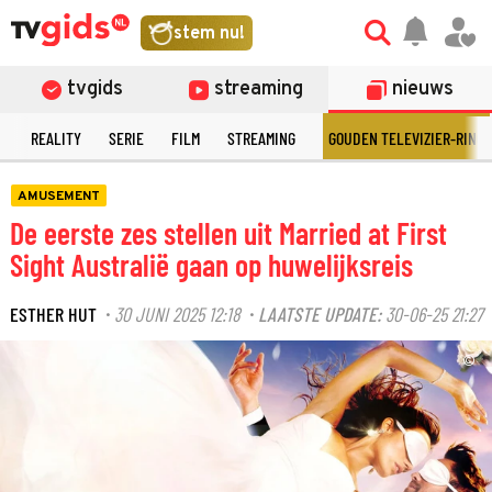
stem nu!
tvgids
streaming
nieuws
N
REALITY
SERIE
FILM
STREAMING
GOUDEN TELEVIZIER-RING
AMUSEMENT
De eerste zes stellen uit Married at First
Sight Australië gaan op huwelijksreis
ESTHER HUT
30 JUNI 2025 12:18
LAATSTE UPDATE:
30-06-25 21:27
·
·
©