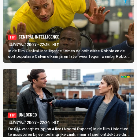
CENTRAL INTELLIGENCE
TIP
VANAVOND
20:27 - 22:36
· FILM
In de film Central Intelligence komen de ooit dikke Robbie en de
ooit populaire Calvin elkaar jaren later weer tegen, waarbij Robbie,
inmiddels supergespierd en werkzaam voor de CIA, Calvins hulp
goed kan gebruiken.
UNLOCKED
TIP
VANAVOND
20:27 - 22:24
· FILM
De CIA vraagt ex-spion Alice (Noomi Rapace) in de film Unlocked
te assisteren bij een belangrijke zaak, maar al snel ontdekt ze dat