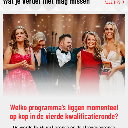
Wat je verder niet mag missen
ALLE TIPS
Welke programma's liggen momenteel
op kop in de vierde kwalificatieronde?
De vierde kwalificatieronde én de streamingronde