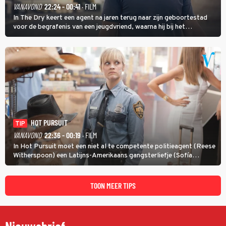
VANAVOND
22:24 - 00:41
· FILM
In The Dry keert een agent na jaren terug naar zijn geboortestad
voor de begrafenis van een jeugdvriend, waarna hij bij het
onderzoeken van diens dood een verband begint te vermoeden
met een oude zaak.
HOT PURSUIT
TIP
VANAVOND
22:36 - 00:19
· FILM
In Hot Pursuit moet een niet al te competente politieagent (Reese
Witherspoon) een Latijns-Amerikaans gangsterliefje (Sofía
Vergara) beschermen tegen corrupte agenten en moordlustige
maffiatypes.
TOON MEER TIPS