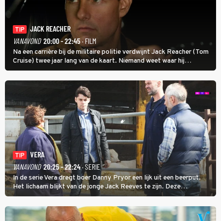
JACK REACHER
TIP
VANAVOND
20:00 - 22:45
· FILM
Na een carrière bij de militaire politie verdwijnt Jack Reacher (Tom
Cruise) twee jaar lang van de kaart. Niemand weet waar hij
uithangt, totdat moordverdachte James Barr naar hem vraagt.
VERA
TIP
VANAVOND
20:25 - 22:24
· SERIE
In de serie Vera dregt boer Danny Pryor een lijk uit een beerput.
Het lichaam blijkt van de jonge Jack Reeves te zijn. Deze
homoseksuele woonwagenbewoner had gebroken met zijn familie
en verliet het kamp met slaande ruzie.