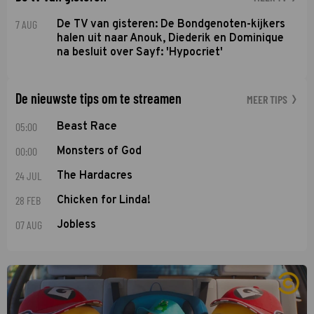
7 AUG
De TV van gisteren: De Bondgenoten-kijkers
halen uit naar Anouk, Diederik en Dominique
na besluit over Sayf: 'Hypocriet'
De nieuwste tips om te streamen
MEER TIPS
05:00
Beast Race
00:00
Monsters of God
24 JUL
The Hardacres
28 FEB
Chicken for Linda!
07 AUG
Jobless