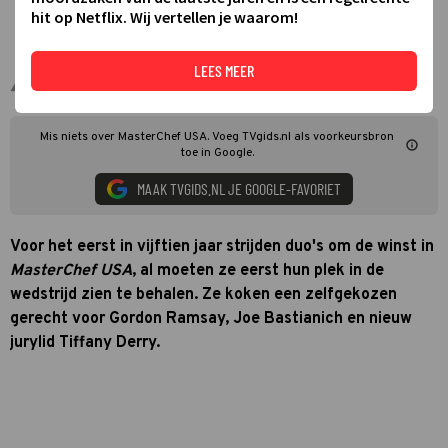
hit op Netflix. Wij vertellen je waarom!
LEES MEER
Gordon Ramsay en jury MasterChef USA
Mis niets over MasterChef USA. Voeg TVgids.nl als voorkeursbron
toe in Google.
MAAK TVGIDS.NL JE GOOGLE-FAVORIET
Voor het eerst in vijftien jaar strijden duo's om de winst in
MasterChef USA
, al moeten ze eerst hun plek in de
wedstrijd zien te behalen. Ze koken een zelfgekozen
gerecht voor Gordon Ramsay, Joe Bastianich en nieuw
jurylid Tiffany Derry.