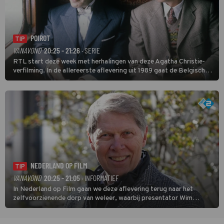
POIROT
TIP
VANAVOND
20:25 - 21:26
· SERIE
RTL start deze week met herhalingen van deze Agatha Christie-
verfilming. In de allereerste aflevering uit 1989 gaat de Belgische
speurder op zoek naar een vermiste kok. Poirot raakt al snel
verwikkeld in een moordzaak. (HH)
NEDERLAND OP FILM
TIP
VANAVOND
20:25 - 21:05
· INFORMATIEF
In Nederland op Film gaan we deze aflevering terug naar het
zelfvoorzienende dorp van weleer, waarbij presentator Wim
Daniëls de kijkers meeneemt op reis door de tijd aan de hand van
unieke amateurbeelden uit verschillende decennia. (HH)