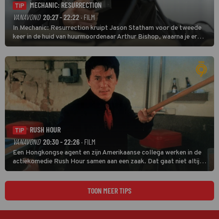
MECHANIC: RESURRECTION
TIP
VANAVOND
20:27 - 22:22
· FILM
In Mechanic: Resurrection kruipt Jason Statham voor de tweede
keer in de huid van huurmoordenaar Arthur Bishop, waarna je er
donder op kunt zeggen dat er van Bishops geplande pensioen niet
veel terechtkomt.
RUSH HOUR
TIP
VANAVOND
20:30 - 22:26
· FILM
Een Hongkongse agent en zijn Amerikaanse collega werken in de
actiekomedie Rush Hour samen aan een zaak. Dat gaat niet altijd
van een leien dakje.
TOON MEER TIPS