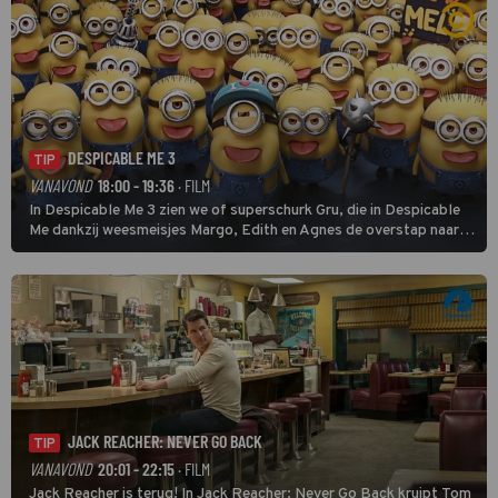
DESPICABLE ME 3
TIP
VANAVOND
18:00 - 19:36
· FILM
In Despicable Me 3 zien we of superschurk Gru, die in Despicable
Me dankzij weesmeisjes Margo, Edith en Agnes de overstap naar
het rechte pad maakte, ook op dat pad weet te blijven.
JACK REACHER: NEVER GO BACK
TIP
VANAVOND
20:01 - 22:15
· FILM
Jack Reacher is terug! In Jack Reacher: Never Go Back kruipt Tom