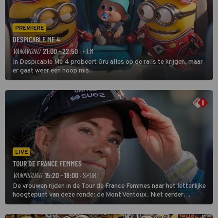
PREMIERE
DESPICABLE ME 4
VANAVOND
21:00 - 22:50
· FILM
In Despicable Me 4 probeert Gru alles op de rails te krijgen, maar
er gaat weer een hoop mis.
LIVE
TOUR DE FRANCE FEMMES
VANMIDDAG
15:20 - 18:00
· SPORT
De vrouwen rijden in de Tour de France Femmes naar het letterlijke
hoogtepunt van deze ronde: de Mont Ventoux. Niet eerder
finishten de vrouwen voor deze koers op deze kale col uit de
buitencategorie. De aanloop naar de slotklim is vlak.