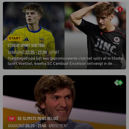
START
STUDIO SPORT VOETBAL
VANAVOND
22:25 - 23:00
· SPORT
Traditiegetrouw bijt een gepromoveerde club het spits af in Studio
Sport Voetbal, waarbij SC Cambuur Excelsior ontvangt in de
eerste wedstrijd van het nieuwe Eredivisieseizoen. De nieuwe
oefenmeester is Johan Plat en hij wil aanvallend voetballen.
DE SLIMSTE MENS BELGIË
TIP
VANAVOND
20:20 - 21:40
· AMUSEMENT