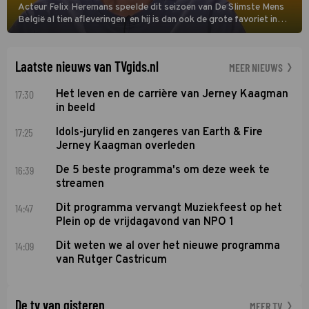
Acteur Felix Heremans speelde dit seizoen van De Slimste Mens
België al tien afleveringen en hij is dan ook de grote favoriet in
deze seizoensfinale. En er is Nederlandse inbreng, want komiek
Soundos El Ahmadi neemt plaats aan de jurytafel.
Laatste nieuws van TVgids.nl
MEER NIEUWS
17:30
Het leven en de carrière van Jerney Kaagman
in beeld
17:25
Idols-jurylid en zangeres van Earth & Fire
Jerney Kaagman overleden
16:39
De 5 beste programma's om deze week te
streamen
14:47
Dit programma vervangt Muziekfeest op het
Plein op de vrijdagavond van NPO 1
14:09
Dit weten we al over het nieuwe programma
van Rutger Castricum
De tv van gisteren
MEER TV