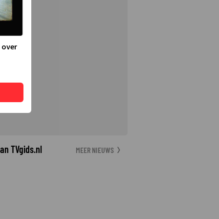
 over
an TVgids.nl
MEER NIEUWS