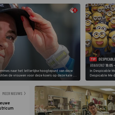
DESPICABL
TIP
VANAVOND
18:05 
Femmes naar het letterlijke hoogtepunt van deze
In Despicable Me
ishten de vrouwen voor deze koers op deze kale col
Despicable Me d
e slotklim is vlak.
Agnes de overst
dat pad weet te 
MEER NIEUWS
nieuwe
stricum