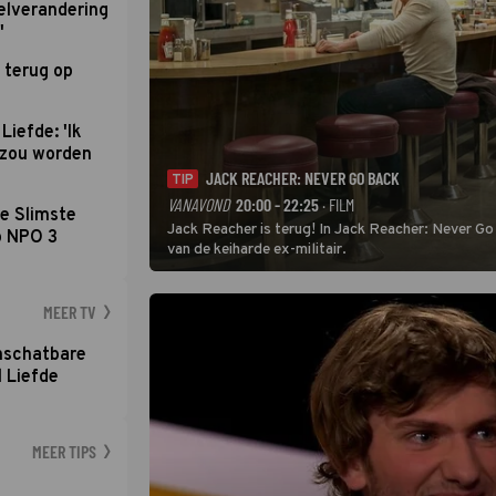
elverandering
'
 terug op
Liefde: 'Ik
d zou worden
JACK REACHER: NEVER GO BACK
TIP
VANAVOND
20:00 - 22:25
· FILM
e Slimste
Jack Reacher is terug! In Jack Reacher: Never Go
p NPO 3
van de keiharde ex-militair.
MEER TV
nschatbare
 Liefde
MEER TIPS