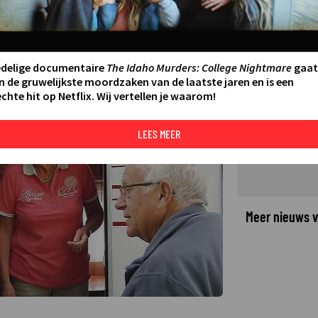
oor nieuwe reeks We Zijn Er
edelige documentaire
The Idaho Murders: College Nightmare
gaat
n de gruwelijkste moordzaken van de laatste jaren en is een
chte hit op Netflix. Wij vertellen je waarom!
©
LEES MEER
Meer nieuws v