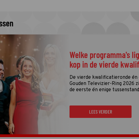
issen
Welke programma's li
kop in de vierde kwali
De vierde kwalificatieronde én
Gouden Televizier-Ring 2026 zij
de eerste én enige tussenstand
LEES VERDER