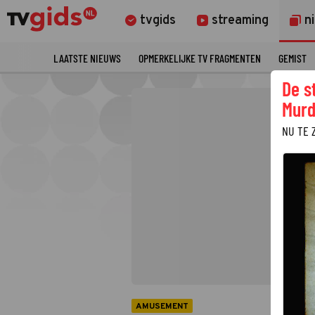
tvgids
streaming
n
LAATSTE NIEUWS
OPMERKELIJKE TV FRAGMENTEN
GEMIST
De s
Murd
NU TE 
AMUSEMENT