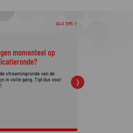
ALLE TIPS
ggen momenteel op
ficatieronde?
 de streamingronde van de
n in volle gang. Tijd dus voor
!