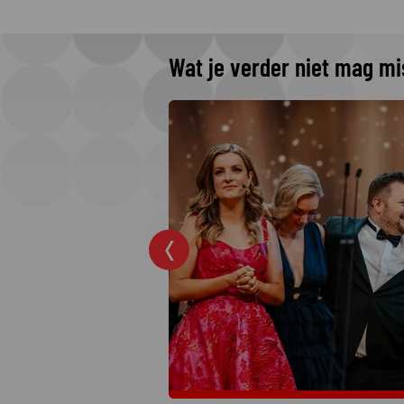
Wat je verder niet mag m
 The Idaho
 Netflix
rders: College
jkste moordzaken
 hit op Netflix.