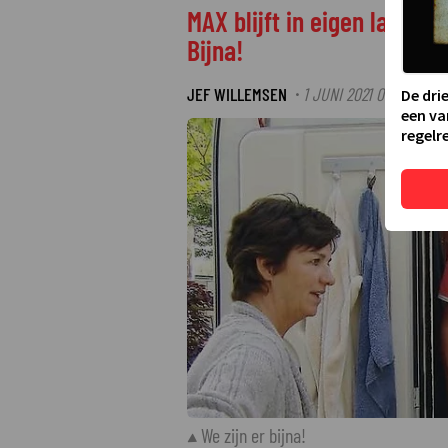
MAX blijft in eigen land v
Bijna!
JEF WILLEMSEN
1 JUNI 2021 08:38
·
De dri
een va
regelre
We zijn er bijna!