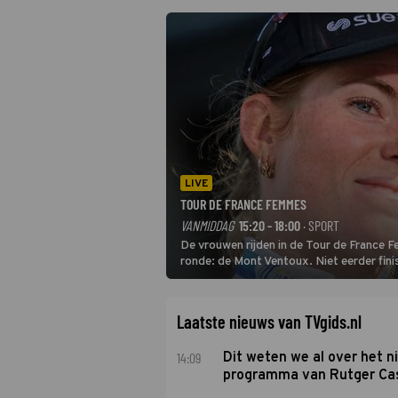
LIVE
TOUR DE FRANCE FEMMES
VANMIDDAG
15:20 - 18:00
· SPORT
De vrouwen rijden in de Tour de France 
ronde: de Mont Ventoux. Niet eerder fin
uit de buitencategorie. De aanloop naar d
Laatste nieuws van TVgids.nl
14:09
Dit weten we al over het 
programma van Rutger Ca