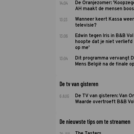
14:04
De Oranjezomer: 'Koopzeg
AH maakt de mensen boos
13:23
Wanneer keert Kassa weer
televisie?
13:06
Edwin tegen Iris in B&B Vol 
hoopte dat je niet verlief
op me'
13:04
Dit programma vervangt D
Mens België na de finale o
De tv van gisteren
6 AUG
De TV van gisteren: Van O
Waarde overtroeft B&B Vol
De nieuwste tips om te streamen
24 JUL
The Tasters