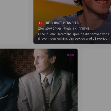
DE SLIMSTE MENS BELGIË
TIP
VANAVOND
20:20 - 21:40
· AMUSEMENT
Acteur Felix Heremans speelde dit seizoen van De
afleveringen en hij is dan ook de grote favoriet i
inbreng, want komiek Soundos El Ahmadi neemt pl