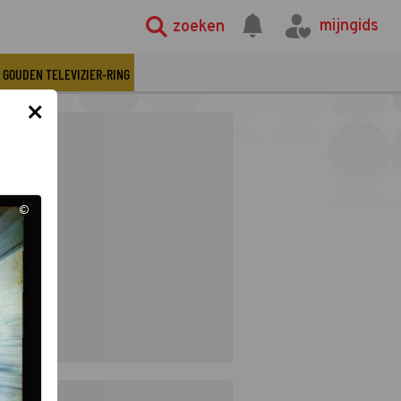
mijngids
zoeken
GOUDEN TELEVIZIER-RING
×
©