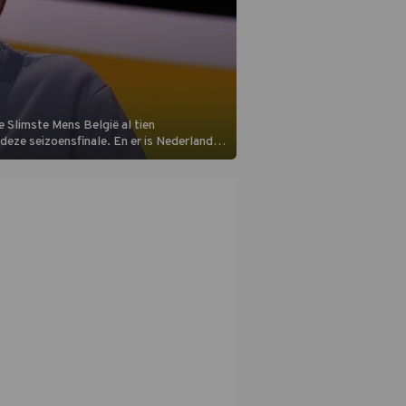
 Slimste Mens België al tien
n deze seizoensfinale. En er is Nederlandse
aats aan de jurytafel.