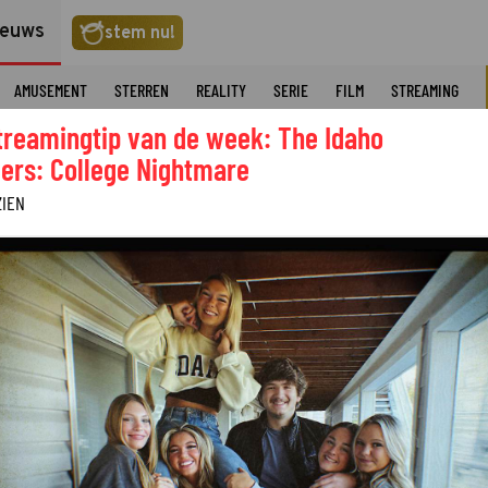
ieuws
stem nu!
AMUSEMENT
STERREN
REALITY
SERIE
FILM
STREAMING
treamingtip van de week: The Idaho
ers: College Nightmare
ZIEN