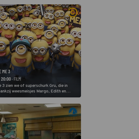
E ME 3
- 20:00
· FILM
 3 zien we of superschurk Gru, die in
ankzij weesmeisjes Margo, Edith en
ap naar het rechte pad maakte, ook op
blijven.