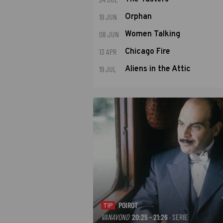
19 JUN
Orphan
08 JUN
Women Talking
13 APR
Chicago Fire
19 JUL
Aliens in the Attic
POIROT
TIP
VANAVOND
20:25 - 21:26
· SERIE