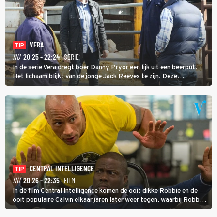
VERA
TIP
NU
20:25 - 22:24
· SERIE
In de serie Vera dregt boer Danny Pryor een lijk uit een beerput.
Het lichaam blijkt van de jonge Jack Reeves te zijn. Deze
homoseksuele woonwagenbewoner had gebroken met zijn familie
en verliet het kamp met slaande ruzie.
CENTRAL INTELLIGENCE
TIP
NU
20:26 - 22:35
· FILM
In de film Central Intelligence komen de ooit dikke Robbie en de
ooit populaire Calvin elkaar jaren later weer tegen, waarbij Robbie,
inmiddels supergespierd en werkzaam voor de CIA, Calvins hulp