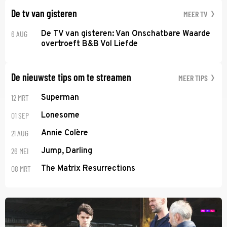
De tv van gisteren
MEER TV
6 AUG
De TV van gisteren: Van Onschatbare Waarde
overtroeft B&B Vol Liefde
De nieuwste tips om te streamen
MEER TIPS
12 MRT
Superman
01 SEP
Lonesome
21 AUG
Annie Colère
26 MEI
Jump, Darling
08 MRT
The Matrix Resurrections