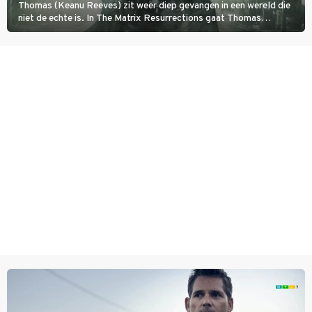
Thomas (Keanu Reeves) zit weer diep gevangen in een wereld die
niet de echte is. In The Matrix Resurrections gaat Thomas
proberen uit deze schijnwereld te ontsnappen.