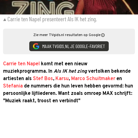
Carrie ten Napel presenteert Als IK het zing.
Zie meer TVgids.nl resultaten op Google
MAAK TVGIDS.NL JE GOOGLE-FAVORIET
Carrie ten Napel
komt met een nieuw
muziekprogramma. In
Als IK het zing
vertolken bekende
artiesten als
Stef Bos
,
Karsu
,
Marco Schuitmaker
en
Stefania
de nummers die hun leven hebben gevormd: hun
persoonlijke lijfliederen. Want zoals omroep MAX schrijft:
"Muziek raakt, troost en verbindt"