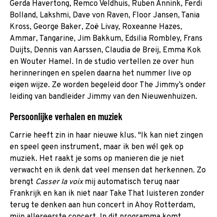
Gerda Havertong, Remco Veldhuis, Ruben Annink, Ferdi
Bolland, Lakshmi, Dave von Raven, Floor Jansen, Tania
Kross, George Baker, Zoë Livay, Roxeanne Hazes,
Ammar, Tangarine, Jim Bakkum, Edsilia Rombley, Frans
Duijts, Dennis van Aarssen, Claudia de Breij, Emma Kok
en Wouter Hamel. In de studio vertellen ze over hun
herinneringen en spelen daarna het nummer live op
eigen wijze. Ze worden begeleid door The Jimmy’s onder
leiding van bandleider Jimmy van den Nieuwenhuizen.
Persoonlijke verhalen en muziek
Carrie heeft zin in haar nieuwe klus. "Ik kan niet zingen
en speel geen instrument, maar ik ben wél gek op
muziek. Het raakt je soms op manieren die je niet
verwacht en ik denk dat veel mensen dat herkennen. Zo
brengt
Casser la voix
mij automatisch terug naar
Frankrijk en kan ik niet naar Take That luisteren zonder
terug te denken aan hun concert in Ahoy Rotterdam,
mijn allereerste concert. In dit programma komt