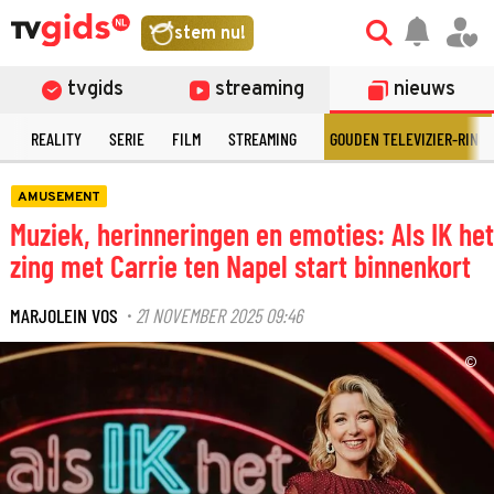
stem nu!
tvgids
streaming
nieuws
N
REALITY
SERIE
FILM
STREAMING
GOUDEN TELEVIZIER-RING
AMUSEMENT
Muziek, herinneringen en emoties: Als IK het
zing met Carrie ten Napel start binnenkort
MARJOLEIN VOS
21 NOVEMBER 2025 09:46
·
©