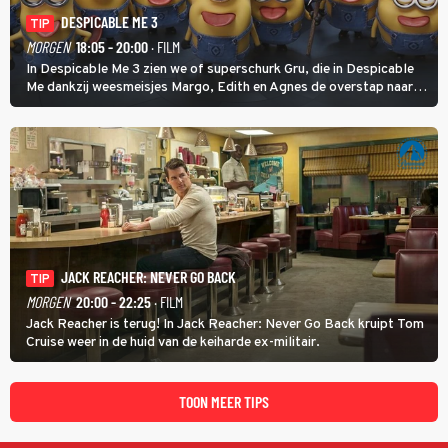
DESPICABLE ME 3
TIP
MORGEN
18:05 - 20:00
· FILM
In Despicable Me 3 zien we of superschurk Gru, die in Despicable
Me dankzij weesmeisjes Margo, Edith en Agnes de overstap naar
het rechte pad maakte, ook op dat pad weet te blijven.
JACK REACHER: NEVER GO BACK
TIP
MORGEN
20:00 - 22:25
· FILM
Jack Reacher is terug! In Jack Reacher: Never Go Back kruipt Tom
Cruise weer in de huid van de keiharde ex-militair.
TOON MEER TIPS