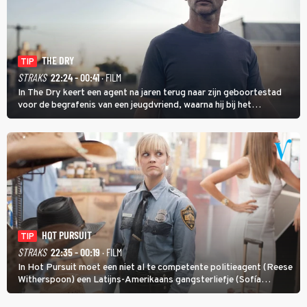
THE DRY
TIP
STRAKS
22:24 - 00:41
· FILM
In The Dry keert een agent na jaren terug naar zijn geboortestad
voor de begrafenis van een jeugdvriend, waarna hij bij het
onderzoeken van diens dood een verband begint te vermoeden
met een oude zaak.
HOT PURSUIT
TIP
STRAKS
22:35 - 00:19
· FILM
In Hot Pursuit moet een niet al te competente politieagent (Reese
Witherspoon) een Latijns-Amerikaans gangsterliefje (Sofía
Vergara) beschermen tegen corrupte agenten en moordlustige
maffiatypes.