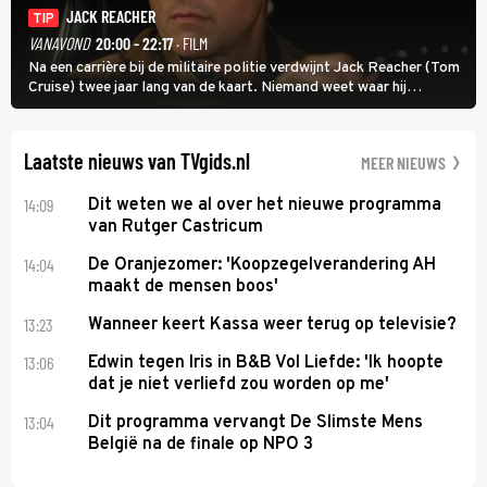
JACK REACHER
TIP
VANAVOND
20:00 - 22:17
· FILM
Na een carrière bij de militaire politie verdwijnt Jack Reacher (Tom
Cruise) twee jaar lang van de kaart. Niemand weet waar hij
uithangt, totdat moordverdachte James Barr naar hem vraagt.
Laatste nieuws van TVgids.nl
MEER NIEUWS
14:09
Dit weten we al over het nieuwe programma
van Rutger Castricum
14:04
De Oranjezomer: 'Koopzegelverandering AH
maakt de mensen boos'
13:23
Wanneer keert Kassa weer terug op televisie?
13:06
Edwin tegen Iris in B&B Vol Liefde: 'Ik hoopte
dat je niet verliefd zou worden op me'
13:04
Dit programma vervangt De Slimste Mens
België na de finale op NPO 3