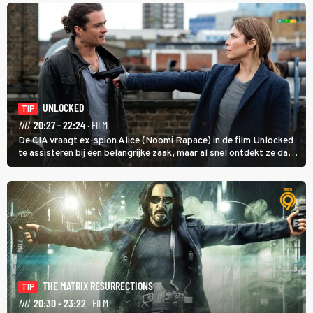
goed kan gebruiken.
UNLOCKED
TIP
NU
20:27 - 22:24
· FILM
De CIA vraagt ex-spion Alice (Noomi Rapace) in de film Unlocked
te assisteren bij een belangrijke zaak, maar al snel ontdekt ze dat
degene die haar aanstelde kwade bedoelingen heeft.
THE MATRIX RESURRECTIONS
TIP
NU
20:30 - 23:22
· FILM