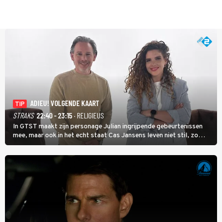
ADIEU! VOLGENDE KAART
TIP
STRAKS
22:40 - 23:15
· RELIGIEUS
In GTST maakt zijn personage Julian ingrijpende gebeurtenissen
mee, maar ook in het echt staat Cas Jansens leven niet stil, zo
vertelt hij in Adieu! Volgende Kaart.