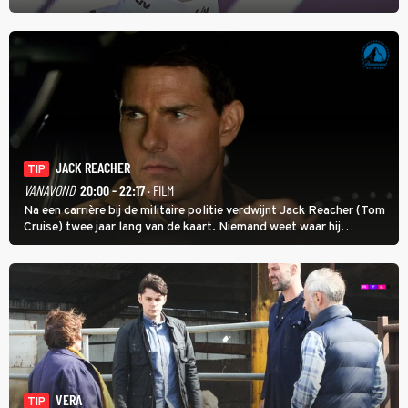
kans voor Nienke Vinke, die vorig jaar de witte trui won.
JACK REACHER
TIP
VANAVOND
20:00 - 22:17
· FILM
Na een carrière bij de militaire politie verdwijnt Jack Reacher (Tom
Cruise) twee jaar lang van de kaart. Niemand weet waar hij
uithangt, totdat moordverdachte James Barr naar hem vraagt.
VERA
TIP