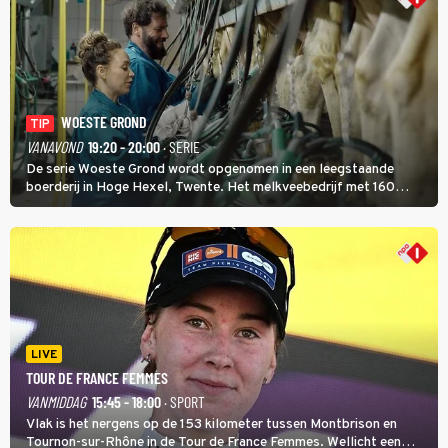
WOESTE GROND
TIP
VANAVOND
19:20 - 20:00
· SERIE
De serie Woeste Grond wordt opgenomen in een leegstaande
boerderij in Hoge Hexel, Twente. Het melkveebedrijf met 160
koeien moest sluiten, omdat het dicht bij een Natura 2000-gebied
ligt. In de serie heerst er een gevaarlijke veeziekte.
LIVE
TOUR DE FRANCE FEMMES
VANMIDDAG
15:45 - 18:00
· SPORT
Vlak is het nergens op de 153 kilometer tussen Montbrison en
Tournon-sur-Rhône in de Tour de France Femmes. Wellicht een