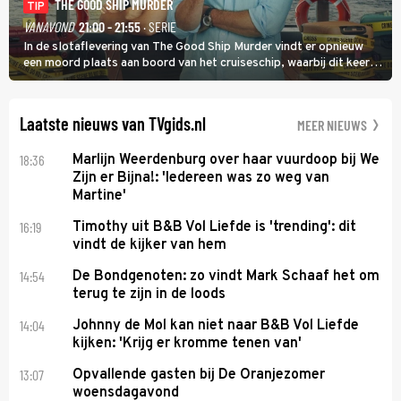
THE GOOD SHIP MURDER
TIP
VANAVOND
21:00 - 21:55
· SERIE
In de slotaflevering van The Good Ship Murder vindt er opnieuw
een moord plaats aan boord van het cruiseschip, waarbij dit keer
een bemanningslid het slachtoffer is en kapitein Marlowe de dader
lijkt te zijn.
Laatste nieuws van TVgids.nl
MEER NIEUWS
18:36
Marlijn Weerdenburg over haar vuurdoop bij We
Zijn er Bijna!: 'Iedereen was zo weg van
Martine'
16:19
Timothy uit B&B Vol Liefde is 'trending': dit
vindt de kijker van hem
14:54
De Bondgenoten: zo vindt Mark Schaaf het om
terug te zijn in de loods
14:04
Johnny de Mol kan niet naar B&B Vol Liefde
kijken: 'Krijg er kromme tenen van'
13:07
Opvallende gasten bij De Oranjezomer
woensdagavond