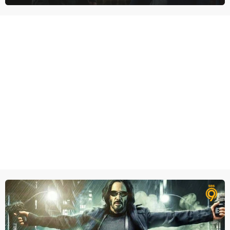
degene die haar aanstelde kwade bedoelingen heeft.