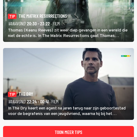
THE MATRIX RESURRECTIONS
TIP
VANAVOND
20:30 - 23:22
· FILM
Thomas (Keanu Reeves) zit weer diep gevangen in een wereld die
niet de echte is. In The Matrix Resurrections gaat Thomas
proberen uit deze schijnwereld te ontsnappen.
THE DRY
TIP
VANAVOND
22:24 - 00:41
· FILM
In The Dry keert een agent na jaren terug naar zijn geboortestad
voor de begrafenis van een jeugdvriend, waarna hij bij het
onderzoeken van diens dood een verband begint te vermoeden
met een oude zaak.
TOON MEER TIPS