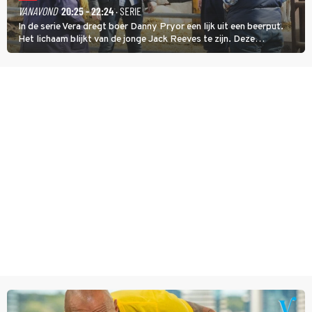
VANAVOND
20:25 - 22:24
· SERIE
In de serie Vera dregt boer Danny Pryor een lijk uit een beerput.
Het lichaam blijkt van de jonge Jack Reeves te zijn. Deze
homoseksuele woonwagenbewoner had gebroken met zijn familie
en verliet het kamp met slaande ruzie.