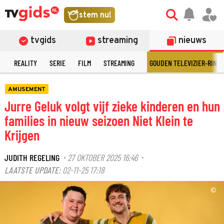
stem nu!
tvgids
streaming
nieuws
N
REALITY
SERIE
FILM
STREAMING
GOUDEN TELEVIZIER-RING
AMUSEMENT
Jurre Geluk volgt vijf zieke kinderen en hun
families in nieuw seizoen Niet Klein te
Krijgen
JUDITH REGELING
27 OKTOBER 2025 16:46
·
·
LAATSTE UPDATE:
02-11-25 17:18
©