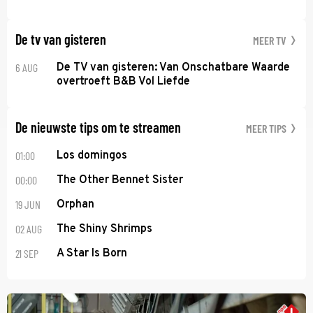
De tv van gisteren
MEER TV
6 AUG
De TV van gisteren: Van Onschatbare Waarde
overtroeft B&B Vol Liefde
De nieuwste tips om te streamen
MEER TIPS
01:00
Los domingos
00:00
The Other Bennet Sister
19 JUN
Orphan
02 AUG
The Shiny Shrimps
21 SEP
A Star Is Born