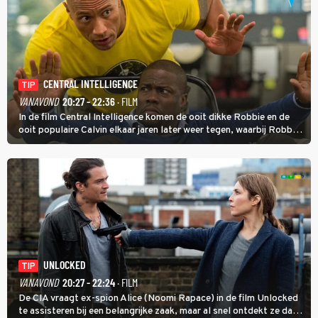
CENTRAL INTELLIGENCE
TIP
VANAVOND
20:27 - 22:36
· FILM
In de film Central Intelligence komen de ooit dikke Robbie en de
ooit populaire Calvin elkaar jaren later weer tegen, waarbij Robbie,
inmiddels supergespierd en werkzaam voor de CIA, Calvins hulp
goed kan gebruiken.
UNLOCKED
TIP
VANAVOND
20:27 - 22:24
· FILM
De CIA vraagt ex-spion Alice (Noomi Rapace) in de film Unlocked
te assisteren bij een belangrijke zaak, maar al snel ontdekt ze dat