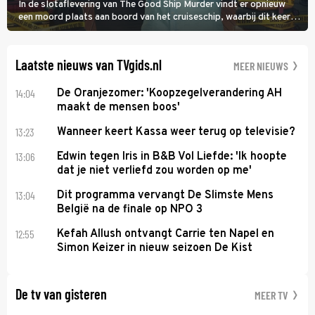
In de slotaflevering van The Good Ship Murder vindt er opnieuw
een moord plaats aan boord van het cruiseschip, waarbij dit keer
een bemanningslid het slachtoffer is en kapitein Marlowe de dader
lijkt te zijn.
Laatste nieuws van TVgids.nl
MEER NIEUWS
14:04
De Oranjezomer: 'Koopzegelverandering AH
maakt de mensen boos'
13:23
Wanneer keert Kassa weer terug op televisie?
13:06
Edwin tegen Iris in B&B Vol Liefde: 'Ik hoopte
dat je niet verliefd zou worden op me'
13:04
Dit programma vervangt De Slimste Mens
België na de finale op NPO 3
12:55
Kefah Allush ontvangt Carrie ten Napel en
Simon Keizer in nieuw seizoen De Kist
De tv van gisteren
MEER TV