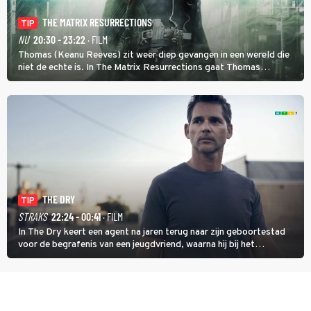
THE MATRIX RESURRECTIONS
TIP
NU
20:30 - 23:22
· FILM
Thomas (Keanu Reeves) zit weer diep gevangen in een wereld die
niet de echte is. In The Matrix Resurrections gaat Thomas
proberen uit deze schijnwereld te ontsnappen.
THE DRY
TIP
STRAKS
22:24 - 00:41
· FILM
In The Dry keert een agent na jaren terug naar zijn geboortestad
voor de begrafenis van een jeugdvriend, waarna hij bij het
onderzoeken van diens dood een verband begint te vermoeden
met een oude zaak.