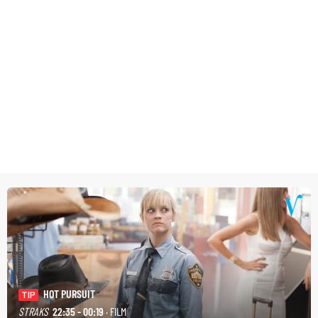
HOT PURSUIT
TIP
STRAKS
22:35 - 00:19
· FILM