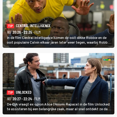
CENTRAL INTELLIGENCE
TIP
NU
20:26 - 22:35
· FILM
In de film Central Intelligence komen de ooit dikke Robbie en de
ooit populaire Calvin elkaar jaren later weer tegen, waarbij Robbie,
inmiddels supergespierd en werkzaam voor de CIA, Calvins hulp
goed kan gebruiken.
UNLOCKED
TIP
NU
20:27 - 22:24
· FILM
De CIA vraagt ex-spion Alice (Noomi Rapace) in de film Unlocked
te assisteren bij een belangrijke zaak, maar al snel ontdekt ze dat
degene die haar aanstelde kwade bedoelingen heeft.