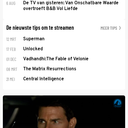
6 AUG
De TV van gisteren: Van Onschatbare Waarde
overtroeft B&B Vol Liefde
De nieuwste tips om te streamen
MEER TIPS
12 MRT
Superman
17 FEB
Unlocked
01 DEC
Vadhandhi:The Fable of Velonie
08 MRT
The Matrix Resurrections
21 MEI
Central Intelligence