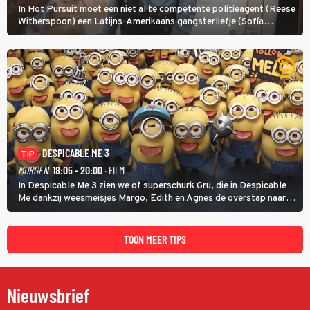
In Hot Pursuit moet een niet al te competente politieagent (Reese
Witherspoon) een Latijns-Amerikaans gangsterliefje (Sofía
Vergara) beschermen tegen corrupte agenten en moordlustige
maffiatypes.
DESPICABLE ME 3
TIP
MORGEN
18:05 - 20:00
· FILM
In Despicable Me 3 zien we of superschurk Gru, die in Despicable
Me dankzij weesmeisjes Margo, Edith en Agnes de overstap naar
het rechte pad maakte, ook op dat pad weet te blijven.
TOON MEER TIPS
Nieuwsbrief