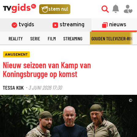
stem nu!
tvgids
streaming
nieuws
N
REALITY
SERIE
FILM
STREAMING
GOUDEN TELEVIZIER-RING
AMUSEMENT
Nieuw seizoen van Kamp van
Koningsbrugge op komst
TESSA KOK
3 JUNI 2026 17:30
·
©