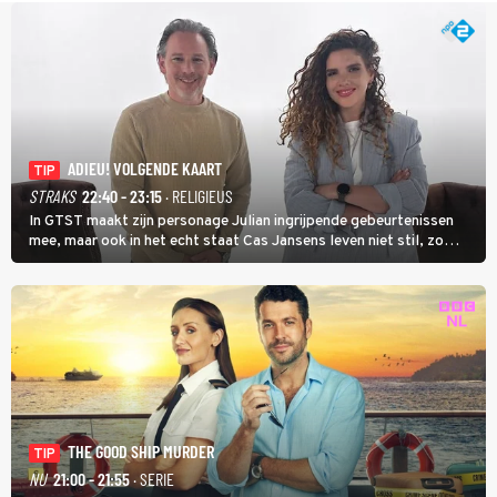
ADIEU! VOLGENDE KAART
TIP
STRAKS
22:40 - 23:15
· RELIGIEUS
In GTST maakt zijn personage Julian ingrijpende gebeurtenissen
mee, maar ook in het echt staat Cas Jansens leven niet stil, zo
vertelt hij in Adieu! Volgende Kaart.
THE GOOD SHIP MURDER
TIP
NU
21:00 - 21:55
· SERIE