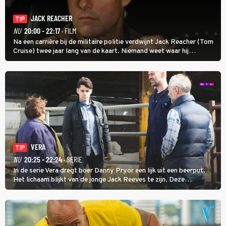
JACK REACHER
TIP
NU
20:00 - 22:17
· FILM
Na een carrière bij de militaire politie verdwijnt Jack Reacher (Tom
Cruise) twee jaar lang van de kaart. Niemand weet waar hij
uithangt, totdat moordverdachte James Barr naar hem vraagt.
VERA
TIP
NU
20:25 - 22:24
· SERIE
In de serie Vera dregt boer Danny Pryor een lijk uit een beerput.
Het lichaam blijkt van de jonge Jack Reeves te zijn. Deze
homoseksuele woonwagenbewoner had gebroken met zijn familie
en verliet het kamp met slaande ruzie.