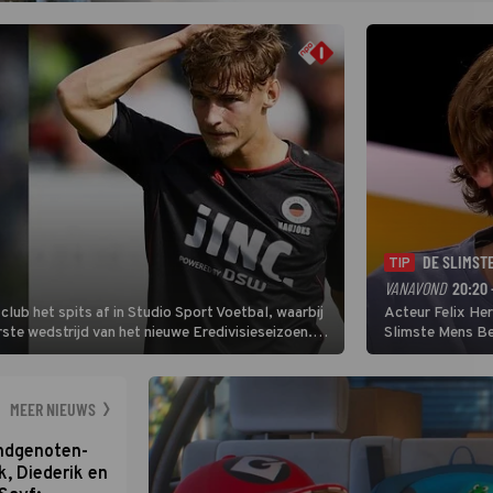
DE SLIMST
TIP
VANAVOND
20:20 
lub het spits af in Studio Sport Voetbal, waarbij
Acteur Felix He
ste wedstrijd van het nieuwe Eredivisieseizoen.
Slimste Mens Bel
hij wil aanvallend voetballen.
de grote favoriet
Nederlandse inb
neemt plaats aan
MEER NIEUWS
ondgenoten-
k, Diederik en