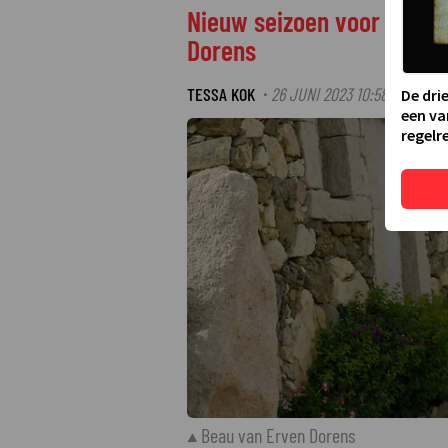
Nieuw seizoen voor reis
Dorens
TESSA KOK
26 JUNI 2023 10:58
·
De dri
een va
regelre
Beau van Erven Dorens