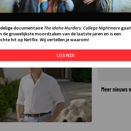
programma Beau van Erven
edelige documentaire
The Idaho Murders: College Nightmare
gaat
n de gruwelijkste moordzaken van de laatste jaren en is een
chte hit op Netflix. Wij vertellen je waarom!
©
LEES MEER
Meer nieuws v