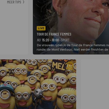
MEER TIPS
LIVE
TOUR DE FRANCE FEMMES
NU
15:20 - 18:00
· SPORT
De vrouwen rijden in de Tour de France Femmes na
ronde: de Mont Ventoux. Niet eerder finishten de
uit de buitencategorie. De aanloop naar de slotkli