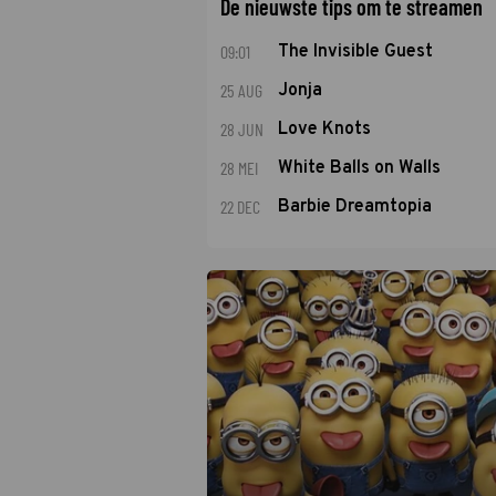
De nieuwste tips om te streamen
09:01
The Invisible Guest
25 AUG
Jonja
28 JUN
Love Knots
28 MEI
White Balls on Walls
22 DEC
Barbie Dreamtopia