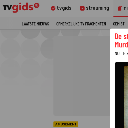
tvgids
streaming
n
LAATSTE NIEUWS
OPMERKELIJKE TV FRAGMENTEN
GEMIST
De s
Murd
NU TE 
AMUSEMENT