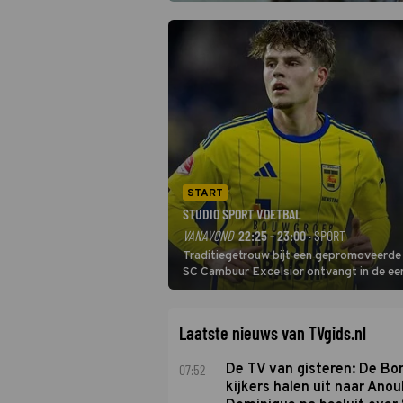
START
STUDIO SPORT VOETBAL
VANAVOND
22:25 - 23:00
· SPORT
Traditiegetrouw bijt een gepromoveerde c
SC Cambuur Excelsior ontvangt in de eer
De nieuwe oefenmeester is Johan Plat en 
Laatste nieuws van TVgids.nl
07:52
De TV van gisteren: De B
kijkers halen uit naar Anou