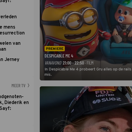
Sayf:
verleden
te mens
Resurrection
uwelen van
aan
PREMIERE
DESPICABLE ME 4
an Jerney
VANAVOND
21:00 - 22:50
· FILM
In Despicable Me 4 probeert Gru alles op de rails
mis.
MEER TV
ondgenoten-
k, Diederik en
Sayf: