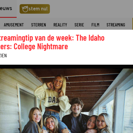
ieuws
stem nu!
AMUSEMENT
STERREN
REALITY
SERIE
FILM
STREAMING
treamingtip van de week: The Idaho
ers: College Nightmare
ZIEN