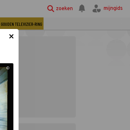
mijngids
zoeken
GOUDEN TELEVIZIER-RING
×
©