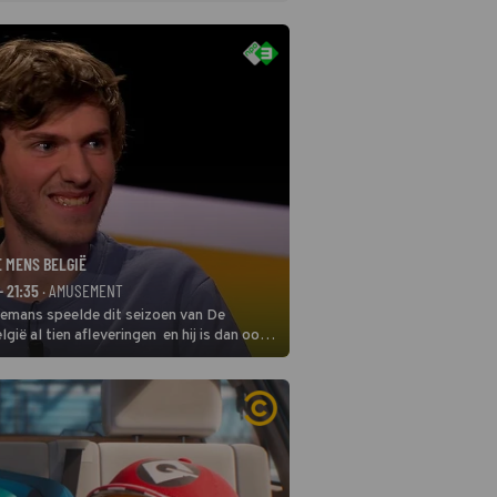
E MENS BELGIË
- 21:35
· AMUSEMENT
remans speelde dit seizoen van De
gië al tien afleveringen en hij is dan ook
 in deze seizoensfinale. En er is
reng, want komiek Soundos El Ahmadi
 de jurytafel.