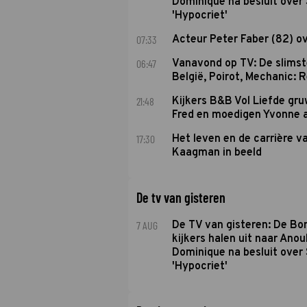
Dominique na besluit over 
'Hypocriet'
07:33
Acteur Peter Faber (82) o
06:47
Vanavond op TV: De slims
België, Poirot, Mechanic: 
21:48
Kijkers B&B Vol Liefde gr
Fred en moedigen Yvonne 
17:30
Het leven en de carrière v
Kaagman in beeld
De tv van gisteren
7 AUG
De TV van gisteren: De B
kijkers halen uit naar Anou
Dominique na besluit over 
'Hypocriet'