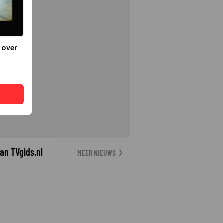
 over
an TVgids.nl
MEER NIEUWS