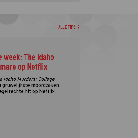
ALLE TIPS
e week: The Idaho
tmare op Netflix
e Idaho Murders: College
e gruwelijkste moordzaken
egelrechte hit op Netflix.