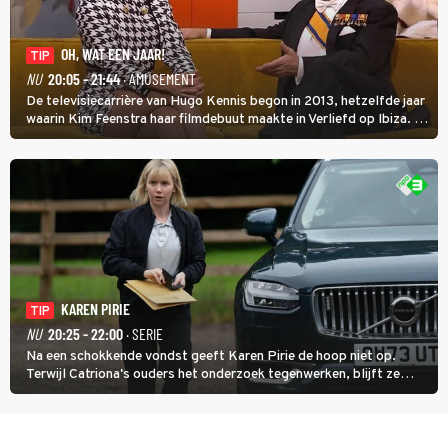
OH, WAT EEN JAAR!
TIP
NU
20:05 - 21:44
· AMUSEMENT
De televisiecarrière van Hugo Kennis begon in 2013, hetzelfde jaar
waarin Kim Feenstra haar filmdebuut maakte in Verliefd op Ibiza. In
Oh, Wat een Jaar! wordt duidelijk wat ze nog meer weten van het
jaar waarin ze allebei eindtwintigers waren.
KAREN PIRIE
TIP
NU
20:25 - 22:00
· SERIE
Na een schokkende vondst geeft Karen Pirie de hoop niet op.
Terwijl Catriona's ouders het onderzoek tegenwerken, blijft ze
speuren naar Adam. In deze slotaflevering van Karen Pirie leidt het
spoor via Frankrijk en Italië naar Malta.