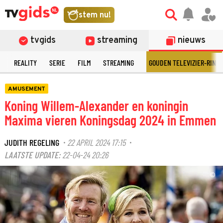
stem nu!
tvgids
streaming
nieuws
N
REALITY
SERIE
FILM
STREAMING
GOUDEN TELEVIZIER-RING
AMUSEMENT
Koning Willem-Alexander en koningin
Maxima vieren Koningsdag 2024 in Emmen
JUDITH REGELING
22 APRIL 2024 17:15
·
·
LAATSTE UPDATE:
22-04-24 20:26
©