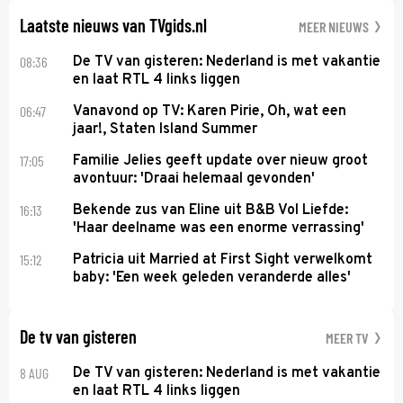
Laatste nieuws van TVgids.nl
MEER NIEUWS
08:36
De TV van gisteren: Nederland is met vakantie
en laat RTL 4 links liggen
06:47
Vanavond op TV: Karen Pirie, Oh, wat een
jaar!, Staten Island Summer
17:05
Familie Jelies geeft update over nieuw groot
avontuur: 'Draai helemaal gevonden'
16:13
Bekende zus van Eline uit B&B Vol Liefde:
'Haar deelname was een enorme verrassing'
15:12
Patricia uit Married at First Sight verwelkomt
baby: 'Een week geleden veranderde alles'
De tv van gisteren
MEER TV
8 AUG
De TV van gisteren: Nederland is met vakantie
en laat RTL 4 links liggen