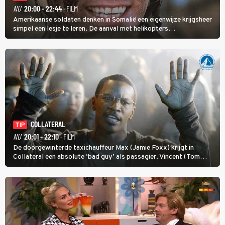
NU
20:00 - 22:44
· FILM
Amerikaanse soldaten denken in Somalië een eigenwijze krijgsheer
simpel een lesje te leren. De aanval met helikopters
verloopt in Black Hawk down dramatisch.
COLLATERAL
TIP
NU
20:01 - 22:10
· FILM
De doorgewinterde taxichauffeur Max (Jamie Foxx) krijgt in
Collateral een absolute ‘bad guy’ als passagier. Vincent (Tom
Cruise) heeft hem nodig om hem de stad door te loodsen om een
wel heel lugubere reden.