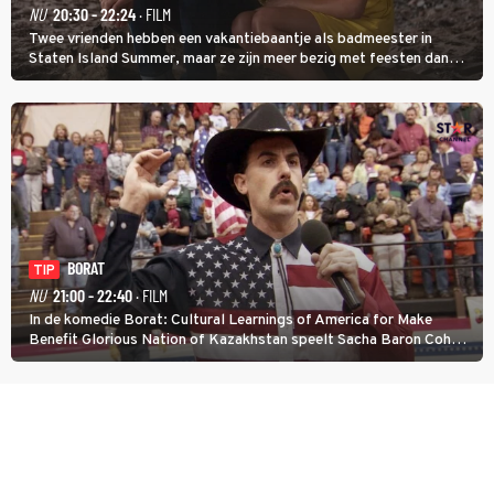
NU
20:30 - 22:24
· FILM
Twee vrienden hebben een vakantiebaantje als badmeester in
Staten Island Summer, maar ze zijn meer bezig met feesten dan
met werken.
BORAT
TIP
NU
21:00 - 22:40
· FILM
In de komedie Borat: Cultural Learnings of America for Make
Benefit Glorious Nation of Kazakhstan speelt Sacha Baron Cohen
een Kazachse journalist die naar Amerika komt om een tv-
programma te maken.