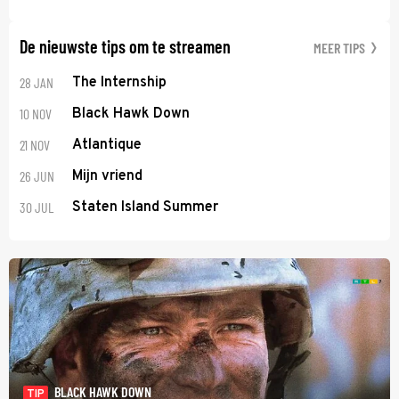
De nieuwste tips om te streamen
MEER TIPS
28 JAN
The Internship
10 NOV
Black Hawk Down
21 NOV
Atlantique
26 JUN
Mijn vriend
30 JUL
Staten Island Summer
BLACK HAWK DOWN
TIP