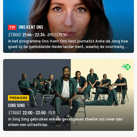
ONS KENT ONS
TIP
STRAKS
21:44 - 22:34
· AMUSEMENT
In het programma Ons Kent Ons test journalist Anke de Jong hoe
goed zij de gemiddelde Nederlander kent, waarbij de voormalig
hoofdredacteur van modebladen Glamour en Elle het samen met
rapper Keizer opneemt tegen Edson da Graça en Marc-Marie
Huijbregts.
PREMIERE
SING SING
STRAKS
22:00 - 23:50
· FILM
In Sing Sing gebruiken enkele gevangenen theater als meer dan
alleen een uitlaatklep.