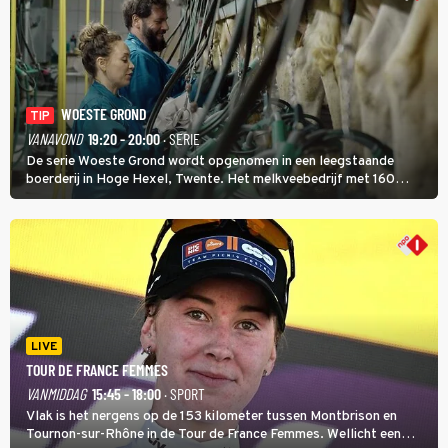
WOESTE GROND
TIP
VANAVOND
19:20 - 20:00
· SERIE
De serie Woeste Grond wordt opgenomen in een leegstaande
boerderij in Hoge Hexel, Twente. Het melkveebedrijf met 160
koeien moest sluiten, omdat het dicht bij een Natura 2000-gebied
ligt. In de serie heerst er een gevaarlijke veeziekte.
LIVE
TOUR DE FRANCE FEMMES
VANMIDDAG
15:45 - 18:00
· SPORT
Vlak is het nergens op de 153 kilometer tussen Montbrison en
Tournon-sur-Rhône in de Tour de France Femmes. Wellicht een