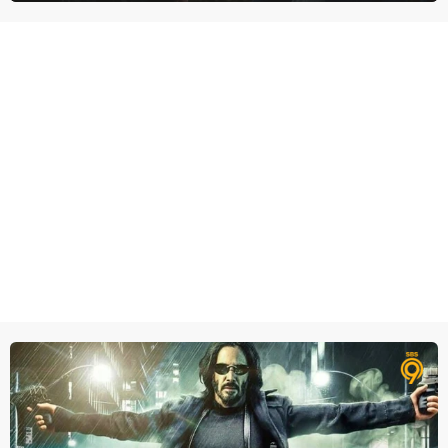
degene die haar aanstelde kwade bedoelingen heeft.