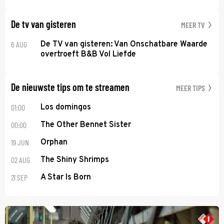
De tv van gisteren
MEER TV
6 AUG
De TV van gisteren: Van Onschatbare Waarde
overtroeft B&B Vol Liefde
De nieuwste tips om te streamen
MEER TIPS
01:00
Los domingos
00:00
The Other Bennet Sister
19 JUN
Orphan
02 AUG
The Shiny Shrimps
21 SEP
A Star Is Born