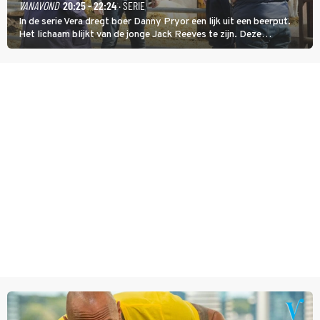
VANAVOND
20:25 - 22:24
· SERIE
In de serie Vera dregt boer Danny Pryor een lijk uit een beerput.
Het lichaam blijkt van de jonge Jack Reeves te zijn. Deze
homoseksuele woonwagenbewoner had gebroken met zijn familie
en verliet het kamp met slaande ruzie.