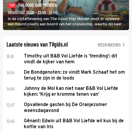
THE GOOD SHIP MURDER
TIP
VANAVOND
21:00 - 21:55
· SERIE
In de slotaflevering van The Good Ship Murder vindt er opnieuw
een moord plaats aan boord van het cruiseschip, waarbij dit keer
een bemanningslid het slachtoffer is en kapitein Marlowe de dader
lijkt te zijn.
Laatste nieuws van TVgids.nl
MEER NIEUWS
16:19
Timothy uit B&B Vol Liefde is 'trending': dit
vindt de kijker van hem
14:54
De Bondgenoten: zo vindt Mark Schaaf het om
terug te zijn in de loods
14:04
Johnny de Mol kan niet naar B&B Vol Liefde
kijken: 'Krijg er kromme tenen van'
13:07
Opvallende gasten bij De Oranjezomer
woensdagavond
12:49
Gênant: Edwin uit B&B Vol Liefde wil kus bij de
koffie van Iris