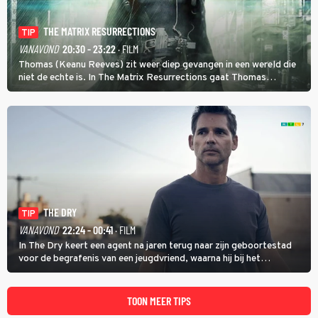
THE MATRIX RESURRECTIONS
TIP
VANAVOND
20:30 - 23:22
· FILM
Thomas (Keanu Reeves) zit weer diep gevangen in een wereld die
niet de echte is. In The Matrix Resurrections gaat Thomas
proberen uit deze schijnwereld te ontsnappen.
THE DRY
TIP
VANAVOND
22:24 - 00:41
· FILM
In The Dry keert een agent na jaren terug naar zijn geboortestad
voor de begrafenis van een jeugdvriend, waarna hij bij het
onderzoeken van diens dood een verband begint te vermoeden
met een oude zaak.
TOON MEER TIPS