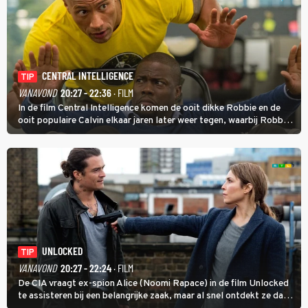
CENTRAL INTELLIGENCE
TIP
VANAVOND
20:27 - 22:36
· FILM
In de film Central Intelligence komen de ooit dikke Robbie en de
ooit populaire Calvin elkaar jaren later weer tegen, waarbij Robbie,
inmiddels supergespierd en werkzaam voor de CIA, Calvins hulp
goed kan gebruiken.
UNLOCKED
TIP
VANAVOND
20:27 - 22:24
· FILM
De CIA vraagt ex-spion Alice (Noomi Rapace) in de film Unlocked
te assisteren bij een belangrijke zaak, maar al snel ontdekt ze dat