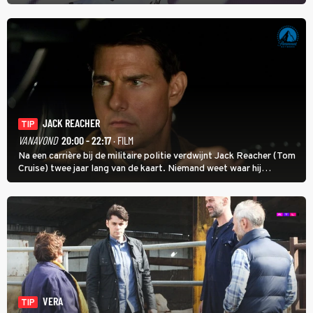
kans voor Nienke Vinke, die vorig jaar de witte trui won.
JACK REACHER
TIP
VANAVOND
20:00 - 22:17
· FILM
Na een carrière bij de militaire politie verdwijnt Jack Reacher (Tom
Cruise) twee jaar lang van de kaart. Niemand weet waar hij
uithangt, totdat moordverdachte James Barr naar hem vraagt.
VERA
TIP