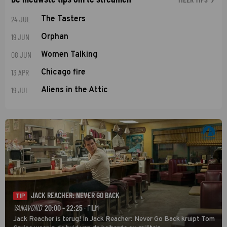
24 JUL
The Tasters
19 JUN
Orphan
08 JUN
Women Talking
13 APR
Chicago fire
19 JUL
Aliens in the Attic
JACK REACHER: NEVER GO BACK
TIP
VANAVOND
20:00 - 22:25
· FILM
Jack Reacher is terug! In Jack Reacher: Never Go Back kruipt Tom