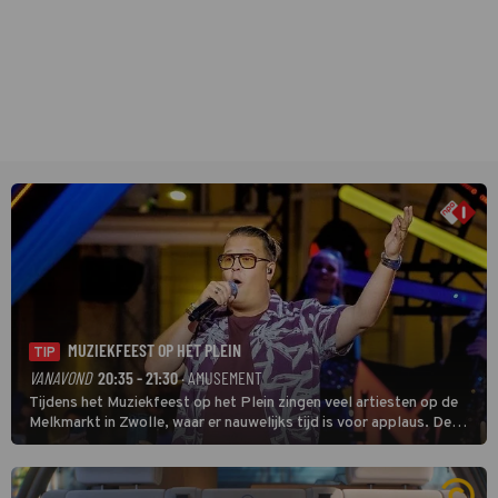
MUZIEKFEEST OP HET PLEIN
TIP
VANAVOND
20:35 - 21:30
· AMUSEMENT
Tijdens het Muziekfeest op het Plein zingen veel artiesten op de
Melkmarkt in Zwolle, waar er nauwelijks tijd is voor applaus. De
grootste namen zijn André Hazes, Jannes, René Froger en
natuurlijk Rutger van Barneveld met zijn hit Zwoele Zomernachten.