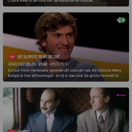
Cruise weer in de huid van de keiharde ex-militair.
DE SLIMSTE MENS BELGIË
TIP
VANAVOND
20:20 - 21:40
· AMUSEMENT
Acteur Felix Heremans speelde dit seizoen van De Slimste Mens
België al tien afleveringen en hij is dan ook de grote favoriet in
deze seizoensfinale. En er is Nederlandse inbreng, want komiek
Soundos El Ahmadi neemt plaats aan de jurytafel.
POIROT