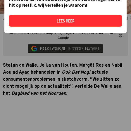
hit op Netflix. Wij vertellen je waarom!
Stefan de Walle, Jelka van Houten, Nabil Aoulad Ayad & Margôt 
LEES MEER
Mis niets over Ook dat nog!. Voeg TVgids.nl als voorkeursbron toe in
Google.
MAAK TVGIDS.NL JE GOOGLE-FAVORIET
Stefan de Walle, Jelka van Houten, Margôt Ros en Nabil
Aoulad Ayad behandelen in
Ook Dat Nog!
actuele
consumentenproblemen in sketchvorm. “We zitten zo
dicht mogelijk op de actualiteit”, vertelde De Walle aan
het
Dagblad van het Noorden
.