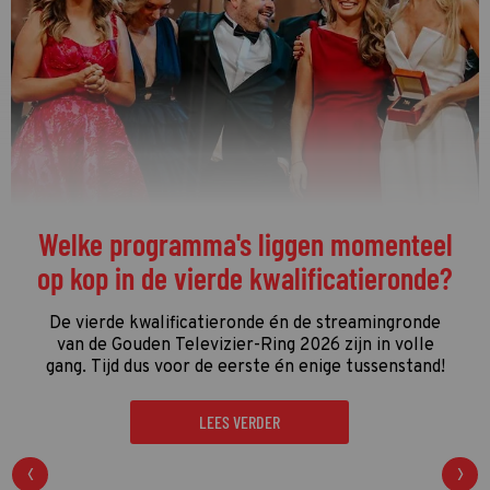
De streamingtip van de week: The
Idaho Murders: College Nightmare op
Netflix
De driedelige documentaire
The Idaho Murders:
College Nightmare
gaat over een van de gruwelijkste
moordzaken van de laatste jaren en is een
regelrechte hit op Netflix.
LEES VERDER