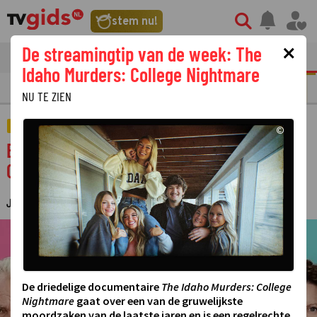
stem nu!
×
De streamingtip van de week: The
tvgids
streaming
nieuws
Idaho Murders: College Nightmare
N
REALITY
SERIE
FILM
STREAMING
GOUDEN TELEVIZIER-RING
NU TE ZIEN
AMUSEMENT
©
Er staan nieuwe sketches voor de deur in
Ook Dat Nog!
JANINE VAN ROODEN
29 SEPTEMBER 2025 09:15
·
©
De driedelige documentaire
The Idaho Murders: College
Nightmare
gaat over een van de gruwelijkste
moordzaken van de laatste jaren en is een regelrechte