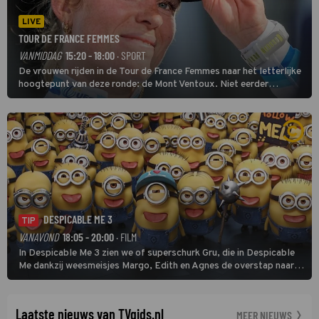
LIVE
TOUR DE FRANCE FEMMES
VANMIDDAG
15:20 - 18:00
· SPORT
De vrouwen rijden in de Tour de France Femmes naar het letterlijke
hoogtepunt van deze ronde: de Mont Ventoux. Niet eerder
finishten de vrouwen voor deze koers op deze kale col uit de
buitencategorie. De aanloop naar de slotklim is vlak.
DESPICABLE ME 3
TIP
VANAVOND
18:05 - 20:00
· FILM
In Despicable Me 3 zien we of superschurk Gru, die in Despicable
Me dankzij weesmeisjes Margo, Edith en Agnes de overstap naar
het rechte pad maakte, ook op dat pad weet te blijven.
Laatste nieuws van TVgids.nl
MEER NIEUWS