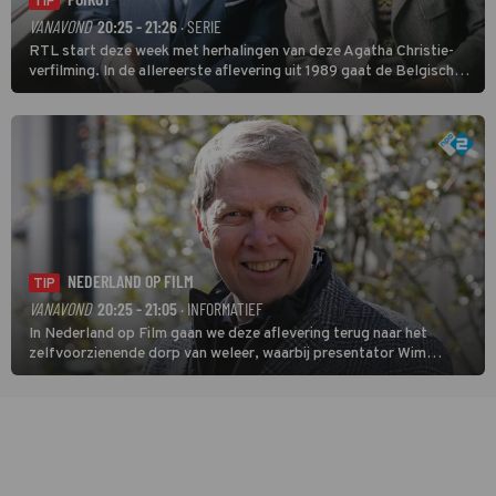
TIP
VANAVOND
20:25 - 21:26
· SERIE
RTL start deze week met herhalingen van deze Agatha Christie-
verfilming. In de allereerste aflevering uit 1989 gaat de Belgische
speurder op zoek naar een vermiste kok. Poirot raakt al snel
verwikkeld in een moordzaak. (HH)
NEDERLAND OP FILM
TIP
VANAVOND
20:25 - 21:05
· INFORMATIEF
In Nederland op Film gaan we deze aflevering terug naar het
zelfvoorzienende dorp van weleer, waarbij presentator Wim
Daniëls de kijkers meeneemt op reis door de tijd aan de hand van
unieke amateurbeelden uit verschillende decennia. (HH)