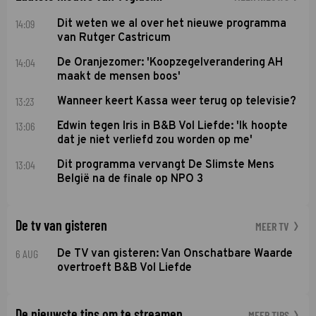
14:09
Dit weten we al over het nieuwe programma
van Rutger Castricum
14:04
De Oranjezomer: 'Koopzegelverandering AH
maakt de mensen boos'
13:23
Wanneer keert Kassa weer terug op televisie?
13:06
Edwin tegen Iris in B&B Vol Liefde: 'Ik hoopte
dat je niet verliefd zou worden op me'
13:04
Dit programma vervangt De Slimste Mens
België na de finale op NPO 3
De tv van gisteren
MEER TV
6 AUG
De TV van gisteren: Van Onschatbare Waarde
overtroeft B&B Vol Liefde
De nieuwste tips om te streamen
MEER TIPS