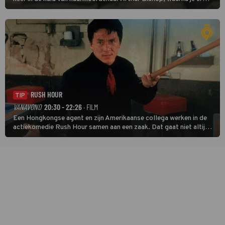
donder op kunt zeggen dat er van Bishops geplande pensioen niet
veel terechtkomt.
RUSH HOUR
TIP
VANAVOND
20:30 - 22:26
· FILM
Een Hongkongse agent en zijn Amerikaanse collega werken in de
actiekomedie Rush Hour samen aan een zaak. Dat gaat niet altijd
van een leien dakje.