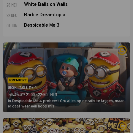
28 MEI
White Balls on Walls
22 DEC
Barbie Dreamtopia
01 JUN
Despicable Me 3
PREMIERE
DESPICABLE ME 4
VANAVOND
21:00 - 22:50
· FILM
In Despicable Me 4 probeert Gru alles op de rails te krijgen, maar
er gaat weer een hoop mis.