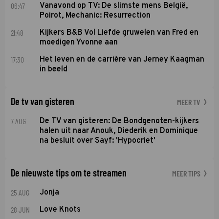
06:47
Vanavond op TV: De slimste mens België,
Poirot, Mechanic: Resurrection
21:48
Kijkers B&B Vol Liefde gruwelen van Fred en
moedigen Yvonne aan
17:30
Het leven en de carrière van Jerney Kaagman
in beeld
De tv van gisteren
MEER TV
7 AUG
De TV van gisteren: De Bondgenoten-kijkers
halen uit naar Anouk, Diederik en Dominique
na besluit over Sayf: 'Hypocriet'
De nieuwste tips om te streamen
MEER TIPS
25 AUG
Jonja
28 JUN
Love Knots