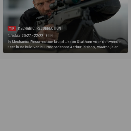
MECHANIC: RESURRECTION
TIP
STRAKS
20:27 - 22:22
· FILM
In Mechanic: Resurrection kruipt Jason Statham voor de tweede
keer in de huid van huurmoordenaar Arthur Bishop, waarna je er
donder op kunt zeggen dat er van Bishops geplande pensioen niet
veel terechtkomt.