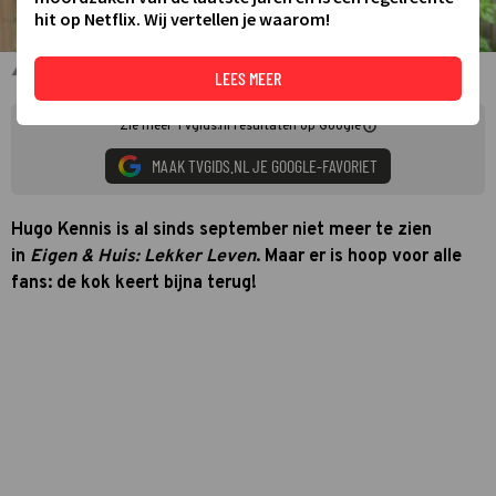
hit op Netflix. Wij vertellen je waarom!
Hugo Kennis bij Eigen Huis & Tuin: Lekker Leven
LEES MEER
Zie meer TVgids.nl resultaten op Google
MAAK TVGIDS.NL JE GOOGLE-FAVORIET
Hugo Kennis is al sinds september niet meer te zien
in
Eigen & Huis: Lekker Leven
. Maar er is hoop voor alle
fans: de kok keert bijna terug!