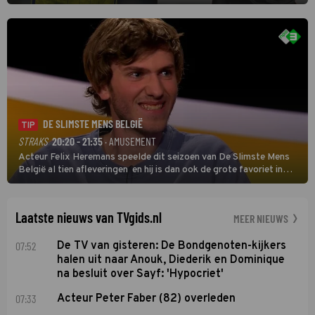
eerste wedstrijd van het nieuwe Eredivisieseizoen. De nieuwe
oefenmeester is Johan Plat en hij wil aanvallend voetballen.
DE SLIMSTE MENS BELGIË
TIP
STRAKS
20:20 - 21:35
· AMUSEMENT
Acteur Felix Heremans speelde dit seizoen van De Slimste Mens
België al tien afleveringen en hij is dan ook de grote favoriet in
deze seizoensfinale. En er is Nederlandse inbreng, want komiek
Soundos El Ahmadi neemt plaats aan de jurytafel.
Laatste nieuws van TVgids.nl
MEER NIEUWS
07:52
De TV van gisteren: De Bondgenoten-kijkers
halen uit naar Anouk, Diederik en Dominique
na besluit over Sayf: 'Hypocriet'
07:33
Acteur Peter Faber (82) overleden