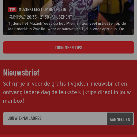
MUZIEKFEEST OP HET PLEIN
TIP
VANAVOND
20:35 - 21:30
· AMUSEMENT
Tijdens het Muziekfeest op het Plein zingen veel artiesten op de
Melkmarkt in Zwolle, waar er nauwelijks tijd is voor applaus. De
grootste namen zijn André Hazes, Jannes, René Froger en
natuurlijk Rutger van Barneveld met zijn hit Zwoele Zomernachten.
TOON MEER TIPS
Nieuwsbrief
Schrijf je in voor de gratis TVgids.nl nieuwsbrief en
ontvang iedere dag de leukste kijktips direct in jouw
mailbox!
AANMELDEN