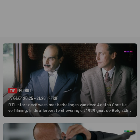
POIROT
TIP
STRAKS
20:25 - 21:26
· SERIE
RTL start deze week met herhalingen van deze Agatha Christie-
verfilming. In de allereerste aflevering uit 1989 gaat de Belgische
speurder op zoek naar een vermiste kok. Poirot raakt al snel
verwikkeld in een moordzaak. (HH)