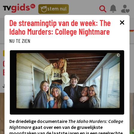
stem nu!
×
De streamingtip van de week: The
tvgids
streaming
nieuws
Idaho Murders: College Nightmare
N
REALITY
SERIE
FILM
STREAMING
GOUDEN TELEVIZIER-RING
NU TE ZIEN
AMUSEMENT
©
Op deze datum keert Hugo Kennis terug bij
Eigen Huis & Tuin: Lekker Leven
JUDITH REGELING
29 NOVEMBER 2022 11:11
·
©
De driedelige documentaire
The Idaho Murders: College
Nightmare
gaat over een van de gruwelijkste
moordzaken van de laatste jaren en is een regelrechte