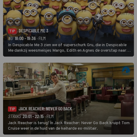
DESPICABLE ME 3
TIP
NU
18:00 - 19:36
· FILM
In Despicable Me 3 zien we of superschurk Gru, die in Despicable
Me dankzij weesmeisjes Margo, Edith en Agnes de overstap naar
het rechte pad maakte, ook op dat pad weet te blijven.
JACK REACHER: NEVER GO BACK
TIP
STRAKS
20:01 - 22:15
· FILM
Jack Reacher is terug! In Jack Reacher: Never Go Back kruipt Tom
Cruise weer in de huid van de keiharde ex-militair.