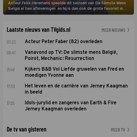
Acteur Felix Heremans speelde dit seizoen van De Slimste Mens
België al tien afleveringen en hij is dan ook de grote favoriet in
deze seizoensfinale. En er is Nederlandse inbreng, want komiek
Soundos El Ahmadi neemt plaats aan de jurytafel.
Laatste nieuws van TVgids.nl
MEER NIEUWS
07:33
Acteur Peter Faber (82) overleden
06:47
Vanavond op TV: De slimste mens België,
Poirot, Mechanic: Resurrection
21:48
Kijkers B&B Vol Liefde gruwelen van Fred en
moedigen Yvonne aan
17:30
Het leven en de carrière van Jerney Kaagman
in beeld
17:25
Idols-jurylid en zangeres van Earth & Fire
Jerney Kaagman overleden
De tv van gisteren
MEER TV