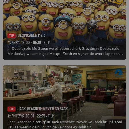
DESPICABLE ME 3
TIP
STRAKS
18:00 - 19:36
· FILM
In Despicable Me 3 zien we of superschurk Gru, die in Despicable
Me dankzij weesmeisjes Margo, Edith en Agnes de overstap naar
het rechte pad maakte, ook op dat pad weet te blijven.
JACK REACHER: NEVER GO BACK
TIP
VANAVOND
20:01 - 22:15
· FILM
Jack Reacher is terug! In Jack Reacher: Never Go Back kruipt Tom
Cruise weer in de huid van de keiharde ex-militair.