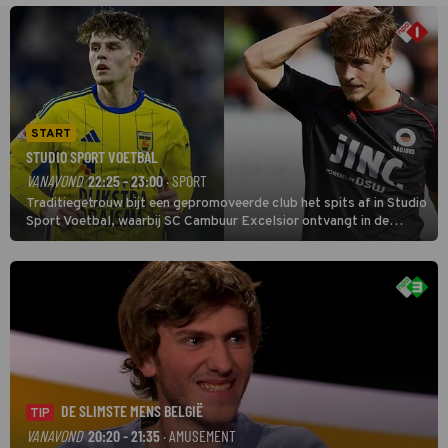
START
STUDIO SPORT VOETBAL
VANAVOND
22:25 - 23:00
· SPORT
Traditiegetrouw bijt een gepromoveerde club het spits af in Studio
Sport Voetbal, waarbij SC Cambuur Excelsior ontvangt in de
eerste wedstrijd van het nieuwe Eredivisieseizoen. De nieuwe
oefenmeester is Johan Plat en hij wil aanvallend voetballen.
DE SLIMSTE MENS BELGIË
TIP
VANAVOND
20:20 - 21:35
· AMUSEMENT