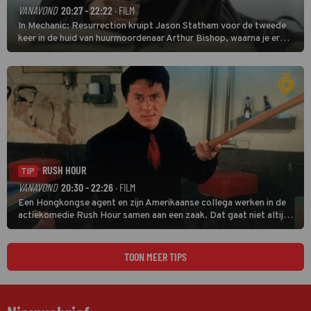
VANAVOND
20:27 - 22:22
· FILM
In Mechanic: Resurrection kruipt Jason Statham voor de tweede
keer in de huid van huurmoordenaar Arthur Bishop, waarna je er
donder op kunt zeggen dat er van Bishops geplande pensioen niet
veel terechtkomt.
RUSH HOUR
TIP
VANAVOND
20:30 - 22:26
· FILM
Een Hongkongse agent en zijn Amerikaanse collega werken in de
actiekomedie Rush Hour samen aan een zaak. Dat gaat niet altijd
van een leien dakje.
TOON MEER TIPS