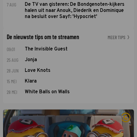
7 AUG
De TV van gisteren: De Bondgenoten-kijkers
halen uit naar Anouk, Diederik en Dominique
na besluit over Sayf: 'Hypocriet'
De nieuwste tips om te streamen
MEER TIPS
09:01
The Invisible Guest
25 AUG
Jonja
28 JUN
Love Knots
15 MEI
Klara
28 MEI
White Balls on Walls