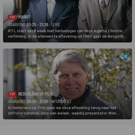
POIROT
TIP
VANAVOND
20:25 - 21:26
· SERIE
RTL start deze week met herhalingen van deze Agatha Christie-
verfilming. In de allereerste aflevering uit 1989 gaat de Belgische
speurder op zoek naar een vermiste kok. Poirot raakt al snel
verwikkeld in een moordzaak. (HH)
NEDERLAND OP FILM
TIP
VANAVOND
20:25 - 21:05
· INFORMATIEF
In Nederland op Film gaan we deze aflevering terug naar het
zelfvoorzienende dorp van weleer, waarbij presentator Wim
Daniëls de kijkers meeneemt op reis door de tijd aan de hand van
unieke amateurbeelden uit verschillende decennia. (HH)