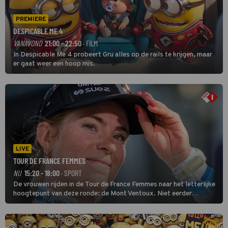
PREMIERE
DESPICABLE ME 4
VANAVOND
21:00 - 22:50
· FILM
In Despicable Me 4 probeert Gru alles op de rails te krijgen, maar
er gaat weer een hoop mis.
LIVE
TOUR DE FRANCE FEMMES
NU
15:20 - 18:00
· SPORT
De vrouwen rijden in de Tour de France Femmes naar het letterlijke
hoogtepunt van deze ronde: de Mont Ventoux. Niet eerder
finishten de vrouwen voor deze koers op deze kale col uit de
buitencategorie. De aanloop naar de slotklim is vlak.