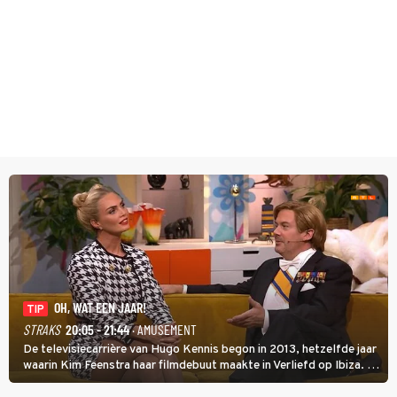
OH, WAT EEN JAAR!
TIP
STRAKS
20:05 - 21:44
· AMUSEMENT
De televisiecarrière van Hugo Kennis begon in 2013, hetzelfde jaar
waarin Kim Feenstra haar filmdebuut maakte in Verliefd op Ibiza. In
Oh, Wat een Jaar! wordt duidelijk wat ze nog meer weten van het