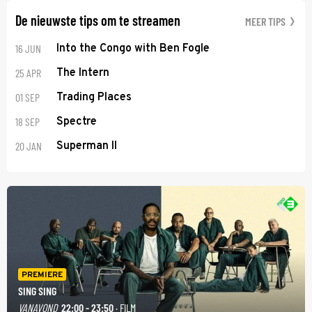
De nieuwste tips om te streamen
MEER TIPS
16 JUN
Into the Congo with Ben Fogle
25 APR
The Intern
01 SEP
Trading Places
18 SEP
Spectre
20 JAN
Superman II
PREMIERE
SING SING
VANAVOND
22:00 - 23:50
· FILM