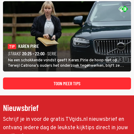
jaar waarin ze allebei eindtwintigers waren.
KAREN PIRIE
TIP
STRAKS
20:25 - 22:00
· SERIE
Na een schokkende vondst geeft Karen Pirie de hoop niet op.
Terwijl Catriona's ouders het onderzoek tegenwerken, blijft ze
speuren naar Adam. In deze slotaflevering van Karen Pirie leidt het
spoor via Frankrijk en Italië naar Malta.
TOON MEER TIPS
Nieuwsbrief
Schrijf je in voor de gratis TVgids.nl nieuwsbrief en
ontvang iedere dag de leukste kijktips direct in jouw