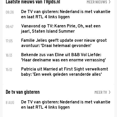
Laatste nieuws van TVgids.nl
MEER NIEUWS
08:36
De TV van gisteren: Nederland is met vakantie
en laat RTL 4 links liggen
06:47
Vanavond op TV: Karen Pirie, Oh, wat een
jaar!, Staten Island Summer
17:05
Familie Jelies geeft update over nieuw groot
avontuur: 'Draai helemaal gevonden'
16:13
Bekende zus van Eline uit B&B Vol Liefde:
'Haar deelname was een enorme verrassing'
15:12
Patricia uit Married at First Sight verwelkomt
baby: 'Een week geleden veranderde alles'
De tv van gisteren
MEER TV
8 AUG
De TV van gisteren: Nederland is met vakantie
en laat RTL 4 links liggen