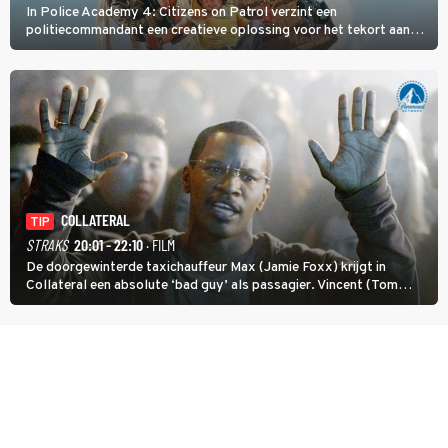
In Police Academy 4: Citizens on Patrol verzint een
politiecommandant een creatieve oplossing voor het tekort aan
agenten.
COLLATERAL
TIP
STRAKS
20:01 - 22:10
· FILM
De doorgewinterde taxichauffeur Max (Jamie Foxx) krijgt in
Collateral een absolute ‘bad guy’ als passagier. Vincent (Tom
Cruise) heeft hem nodig om hem de stad door te loodsen om een
wel heel lugubere reden.