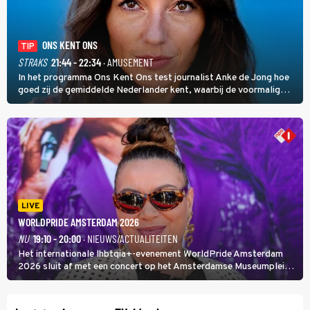
ONS KENT ONS
TIP
STRAKS
21:44 - 22:34
· AMUSEMENT
In het programma Ons Kent Ons test journalist Anke de Jong hoe
goed zij de gemiddelde Nederlander kent, waarbij de voormalig
hoofdredacteur van modebladen Glamour en Elle het samen met
rapper Keizer opneemt tegen Edson da Graça en Marc-Marie
Huijbregts.
LIVE
WORLDPRIDE AMSTERDAM 2026
NU
19:10 - 20:00
· NIEUWS/ACTUALITEITEN
Het internationale lhbtqia+-evenement WorldPride Amsterdam
2026 sluit af met een concert op het Amsterdamse Museumplein.
Anita Doth is een van de optredende artiesten. In de jaren 90
veroverde ze de wereld als zangeres van 2Unlimited.