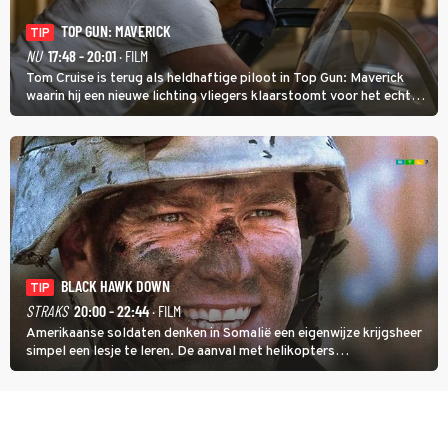
TOP GUN: MAVERICK
TIP
NU
17:48 - 20:01
· FILM
Tom Cruise is terug als heldhaftige piloot in Top Gun: Maverick
waarin hij een nieuwe lichting vliegers klaarstoomt voor het echte
werk.
BLACK HAWK DOWN
TIP
STRAKS
20:00 - 22:44
· FILM
Amerikaanse soldaten denken in Somalië een eigenwijze krijgsheer
simpel een lesje te leren. De aanval met helikopters
verloopt in Black Hawk down dramatisch.