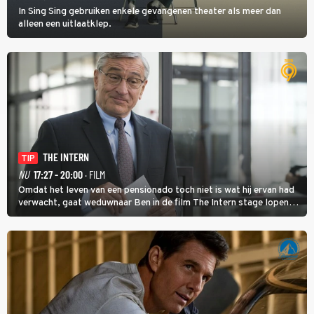
In Sing Sing gebruiken enkele gevangenen theater als meer dan
alleen een uitlaatklep.
THE INTERN
TIP
NU
17:27 - 20:00
· FILM
Omdat het leven van een pensionado toch niet is wat hij ervan had
verwacht, gaat weduwnaar Ben in de film The Intern stage lopen
bij de hippe webwinkel van Jules, wat een gouden zet blijkt te zijn.