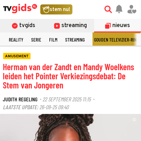
stem nu!
tvgids
streaming
nieuws
N
REALITY
SERIE
FILM
STREAMING
GOUDEN TELEVIZIER-RING
AMUSEMENT
Herman van der Zandt en Mandy Woelkens
leiden het Pointer Verkiezingsdebat: De
Stem van Jongeren
JUDITH REGELING
22 SEPTEMBER 2025 11:15
·
·
LAATSTE UPDATE:
26-09-25 09:40
©