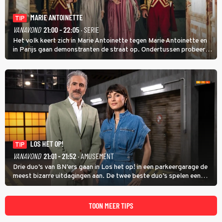
MARIE ANTOINETTE
TIP
VANAVOND
21:00 - 22:05
· SERIE
Het volk keert zich in Marie Antoinette tegen Marie Antoinette en
in Parijs gaan demonstranten de straat op. Ondertussen probeert
Marie Antoinette landgoed Saint-Cloud te kopen. Ze wil daar haar
kinderen veilig laten opgroeien.
LOS HET OP!
TIP
VANAVOND
21:01 - 21:52
· AMUSEMENT
Drie duo’s van BN’ers gaan in Los het op! in een parkeergarage de
meest bizarre uitdagingen aan. De twee beste duo’s spelen een
onderlinge finale. Met in deze aflevering onder anderen cabaretiers
Nabil Aoulad Ayad en Annick Boer.
TOON MEER TIPS