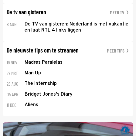
De tv van gisteren
MEER TV
8 AUG
De TV van gisteren: Nederland is met vakantie
en laat RTL 4 links liggen
De nieuwste tips om te streamen
MEER TIPS
19 NOV
Madres Paralelas
27 MRT
Man Up
28 AUG
The Internship
04 APR
Bridget Jones's Diary
11 DEC
Aliens