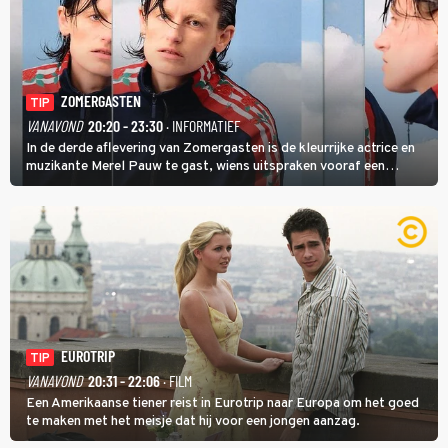
ZOMERGASTEN
TIP
VANAVOND
20:20 - 23:30
· INFORMATIEF
In de derde aflevering van Zomergasten is de kleurrijke actrice en
muzikante Merel Pauw te gast, wiens uitspraken vooraf een
boeiende avond beloven: 'Mijn ideale televisieavond is zoals mijn
identiteit: grenzeloos, absurd en vol angsten'.
EUROTRIP
TIP
VANAVOND
20:31 - 22:06
· FILM
Een Amerikaanse tiener reist in Eurotrip naar Europa om het goed
te maken met het meisje dat hij voor een jongen aanzag.