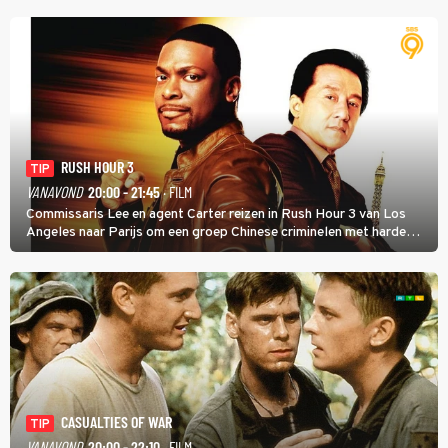
RUSH HOUR 3
TIP
VANAVOND
20:00 - 21:45
· FILM
Commissaris Lee en agent Carter reizen in Rush Hour 3 van Los
Angeles naar Parijs om een groep Chinese criminelen met harde
hand aan te pakken.
CASUALTIES OF WAR
TIP
VANAVOND
20:00 - 22:10
· FILM