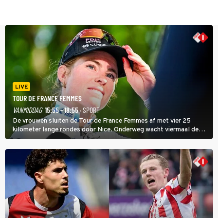
LIVE
TOUR DE FRANCE FEMMES
VANMIDDAG
15:55 - 18:55
· SPORT
De vrouwen sluiten de Tour de France Femmes af met vier 25
kilometer lange rondes door Nice. Onderweg wacht viermaal de
zware Col d'Èze. Aan de finish op de Promenade des Anglais krijgt
de eindwinnaar de laatste gele trui.