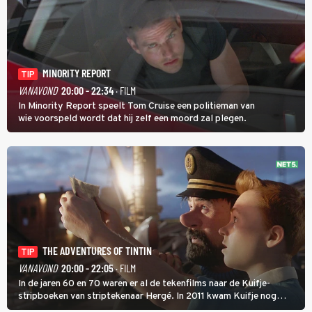
MINORITY REPORT
TIP
VANAVOND
20:00 - 22:34
· FILM
In Minority Report speelt Tom Cruise een politieman van
wie voorspeld wordt dat hij zelf een moord zal plegen.
THE ADVENTURES OF TINTIN
TIP
VANAVOND
20:00 - 22:05
· FILM
In de jaren 60 en 70 waren er al de tekenfilms naar de Kuifje-
stripboeken van striptekenaar Hergé. In 2011 kwam Kuifje nog
meer tot leven in The Adventures of Tintin van Steven Spielberg.