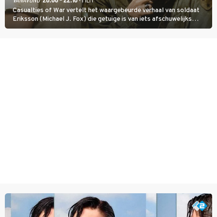
Casualties of War vertelt het waargebeurde verhaal van soldaat
Eriksson (Michael J. Fox) die getuige is van iets afschuwelijks
tijdens de Vietnamoorlog. Hij besluit uit de school te klappen.