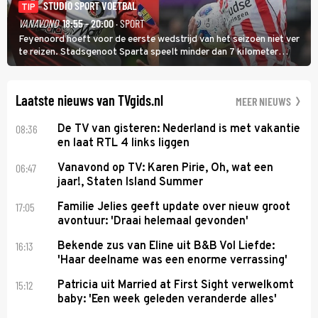
STUDIO SPORT VOETBAL
TIP
VANAVOND
18:55 - 20:00
· SPORT
Feyenoord hoeft voor de eerste wedstrijd van het seizoen niet ver
te reizen. Stadsgenoot Sparta speelt minder dan 7 kilometer
verderop. Feyenoord trok de Spaanse spits Nacho Ferri aan van
KVC Westerlo uit België.
Laatste nieuws van TVgids.nl
MEER NIEUWS
08:36
De TV van gisteren: Nederland is met vakantie
en laat RTL 4 links liggen
06:47
Vanavond op TV: Karen Pirie, Oh, wat een
jaar!, Staten Island Summer
17:05
Familie Jelies geeft update over nieuw groot
avontuur: 'Draai helemaal gevonden'
16:13
Bekende zus van Eline uit B&B Vol Liefde:
'Haar deelname was een enorme verrassing'
15:12
Patricia uit Married at First Sight verwelkomt
baby: 'Een week geleden veranderde alles'