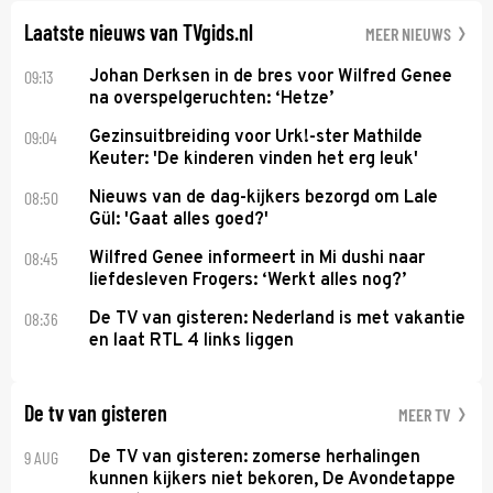
Laatste nieuws van TVgids.nl
MEER NIEUWS
09:13
Johan Derksen in de bres voor Wilfred Genee
na overspelgeruchten: ‘Hetze’
09:04
Gezinsuitbreiding voor Urk!-ster Mathilde
Keuter: 'De kinderen vinden het erg leuk'
08:50
Nieuws van de dag-kijkers bezorgd om Lale
Gül: 'Gaat alles goed?'
08:45
Wilfred Genee informeert in Mi dushi naar
liefdesleven Frogers: ‘Werkt alles nog?’
08:36
De TV van gisteren: Nederland is met vakantie
en laat RTL 4 links liggen
De tv van gisteren
MEER TV
9 AUG
De TV van gisteren: zomerse herhalingen
kunnen kijkers niet bekoren, De Avondetappe