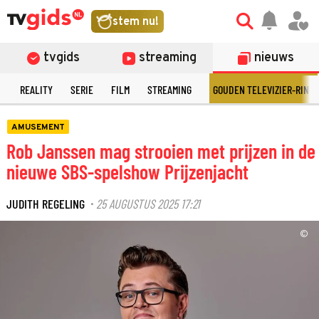
stem nu!
tvgids
streaming
nieuws
N
REALITY
SERIE
FILM
STREAMING
GOUDEN TELEVIZIER-RING
AMUSEMENT
Rob Janssen mag strooien met prijzen in de
nieuwe SBS-spelshow Prijzenjacht
JUDITH REGELING
25 AUGUSTUS 2025 17:21
·
©