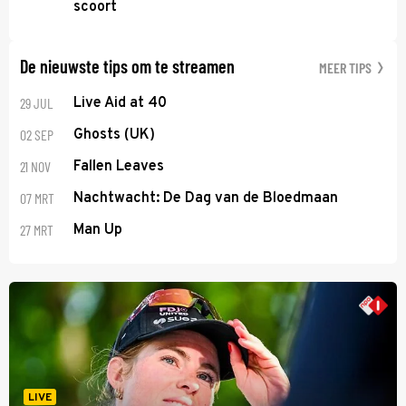
scoort
De nieuwste tips om te streamen
MEER TIPS
29 JUL
Live Aid at 40
02 SEP
Ghosts (UK)
21 NOV
Fallen Leaves
07 MRT
Nachtwacht: De Dag van de Bloedmaan
27 MRT
Man Up
LIVE