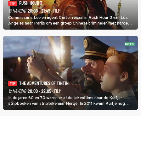
RUSH HOUR 3
TIP
VANAVOND
20:00 - 21:45
· FILM
Commissaris Lee en agent Carter reizen in Rush Hour 3 van Los
Angeles naar Parijs om een groep Chinese criminelen met harde
hand aan te pakken.
THE ADVENTURES OF TINTIN
TIP
VANAVOND
20:00 - 22:05
· FILM
In de jaren 60 en 70 waren er al de tekenfilms naar de Kuifje-
stripboeken van striptekenaar Hergé. In 2011 kwam Kuifje nog
meer tot leven in The Adventures of Tintin van Steven Spielberg.