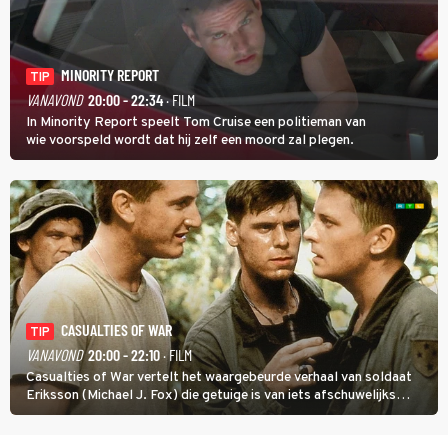
MINORITY REPORT
TIP
VANAVOND
20:00 - 22:34
· FILM
In Minority Report speelt Tom Cruise een politieman van
wie voorspeld wordt dat hij zelf een moord zal plegen.
CASUALTIES OF WAR
TIP
VANAVOND
20:00 - 22:10
· FILM
Casualties of War vertelt het waargebeurde verhaal van soldaat
Eriksson (Michael J. Fox) die getuige is van iets afschuwelijks
tijdens de Vietnamoorlog. Hij besluit uit de school te klappen.