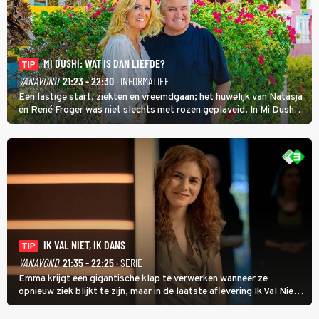
MI DUSHI: WAT IS DAN LIEFDE?
TIP
VANAVOND
21:23 - 22:30
· INFORMATIEF
Een lastige start, ziekten en vreemdgaan; het huwelijk van Natasja
en René Froger was niet slechts met rozen geplaveid. In Mi Dushi:
Wat Is Dan Liefde? neemt Wilfred Genee het showbizzkoppel mee
uit vissen om het over de liefde te hebben.
IK VAL NIET, IK DANS
TIP
VANAVOND
21:35 - 22:25
· SERIE
Emma krijgt een gigantische klap te verwerken wanneer ze
opnieuw ziek blijkt te zijn, maar in de laatste aflevering Ik Val Niet,
Ik Dans laat ze zien dat ze niet van plan is op te geven, zelfs als ze
daarvoor een ingrijpende operatie moet ondergaan.