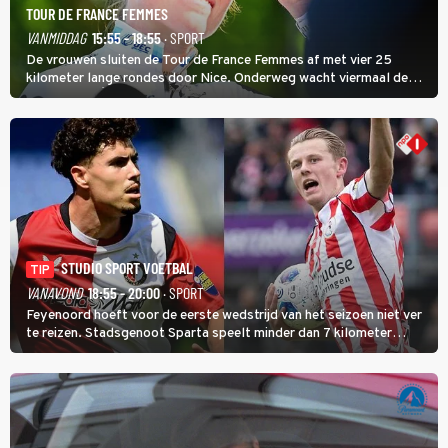
TOUR DE FRANCE FEMMES
VANMIDDAG
15:55 - 18:55
· SPORT
De vrouwen sluiten de Tour de France Femmes af met vier 25
kilometer lange rondes door Nice. Onderweg wacht viermaal de
zware Col d'Èze. Aan de finish op de Promenade des Anglais krijgt
de eindwinnaar de laatste gele trui.
STUDIO SPORT VOETBAL
TIP
VANAVOND
18:55 - 20:00
· SPORT
Feyenoord hoeft voor de eerste wedstrijd van het seizoen niet ver
te reizen. Stadsgenoot Sparta speelt minder dan 7 kilometer
verderop. Feyenoord trok de Spaanse spits Nacho Ferri aan van
KVC Westerlo uit België.