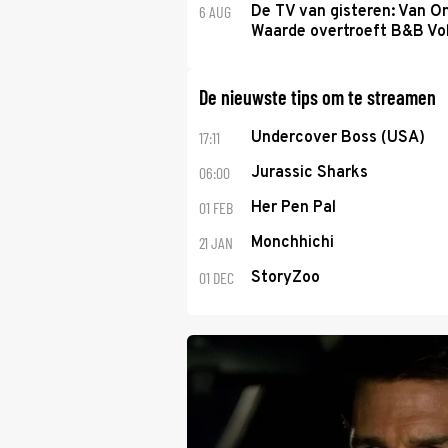
6 AUG
De TV van gisteren: Van O
Waarde overtroeft B&B Vol
De nieuwste tips om te streamen
17:11
Undercover Boss (USA)
06:00
Jurassic Sharks
01 FEB
Her Pen Pal
21 JAN
Monchhichi
01 DEC
StoryZoo