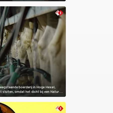
 een bemanningslid het slachtoffer is en
de dader lijkt te zijn.
eegstaande boerderij in Hoge Hexel,
sluiten, omdat het dicht bij een Natura
lijke veeziekte.