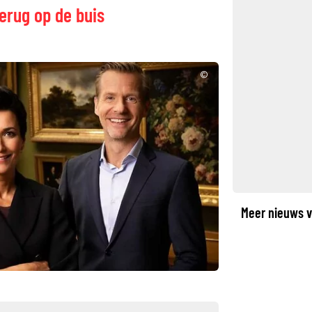
erug op de buis
©
Meer nieuws v