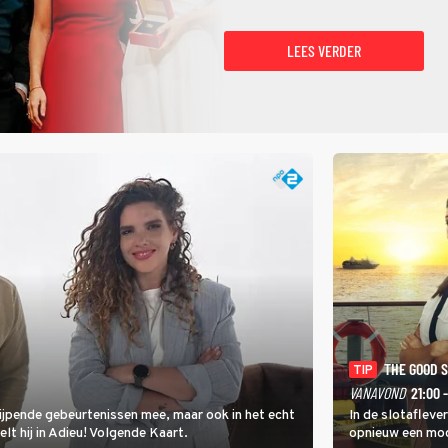
LEES VERDER
THE GOOD 
TIP
VANAVOND
21:00 
rijpende gebeurtenissen mee, maar ook in het echt
In de slotafleve
elt hij in Adieu! Volgende Kaart.
opnieuw een moo