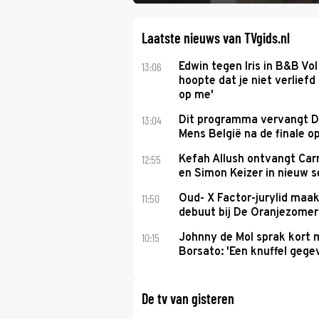
Laatste nieuws van TVgids.nl
13:06
Edwin tegen Iris in B&B Vol 
hoopte dat je niet verlief
op me'
13:04
Dit programma vervangt D
Mens België na de finale o
12:55
Kefah Allush ontvangt Carr
en Simon Keizer in nieuw s
11:50
Oud- X Factor-jurylid maa
debuut bij De Oranjezomer
10:15
Johnny de Mol sprak kort 
Borsato: 'Een knuffel gege
De tv van gisteren