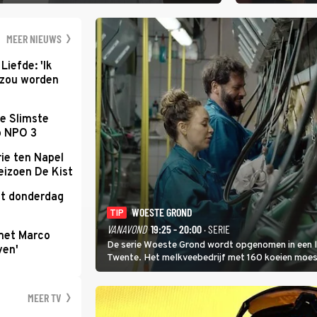
waarbij dit keer
kapitein Marlowe 
MEER NIEUWS
Liefde: 'Ik
d zou worden
e Slimste
p NPO 3
ie ten Napel
eizoen De Kist
kt donderdag
WOESTE GROND
TIP
VANAVOND
19:25 - 20:00
· SERIE
met Marco
De serie Woeste Grond wordt opgenomen in een l
ven'
Twente. Het melkveebedrijf met 160 koeien moest 
2000-gebied ligt. In de serie heerst er een gevaar
MEER TV