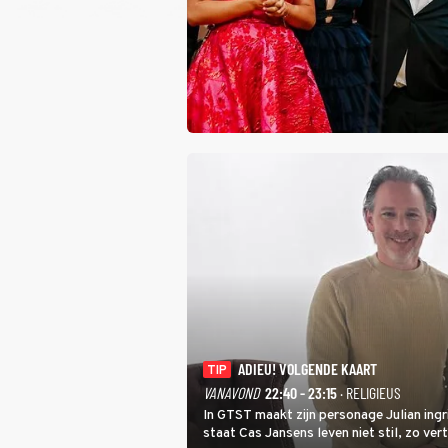
ADIEU! VOLGENDE KAART
TIP
VANAVOND
22:40 - 23:15
· RELIGIEUS
In GTST maakt zijn personage Julian ing
staat Cas Jansens leven niet stil, zo vert