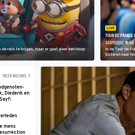
LIVE
TOUR DE FRANCE
VANMIDDAG
15:45 
 de rails te krijgen, maar er gaat weer een hoop
In de Tour de F
Sisteron naar Ni
geleidelijke klim
zwaarste hindern
namelijk bloedh
MEER NIEUWS
ondgenoten-
k, Diederik en
Sayf:
verleden
te mens
Resurrection