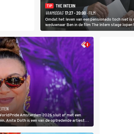
THE INTERN
TIP
VANMIDDAG
17:27 - 20:00
· FILM
Omdat het leven van een pensionado toch niet is 
weduwnaar Ben in de film The Intern stage lopen 
gouden zet blijkt te zijn.
EITEN
 WorldPride Amsterdam 2026 sluit af met een
. Anita Doth is een van de optredende artiesten.
s zangeres van 2Unlimited.