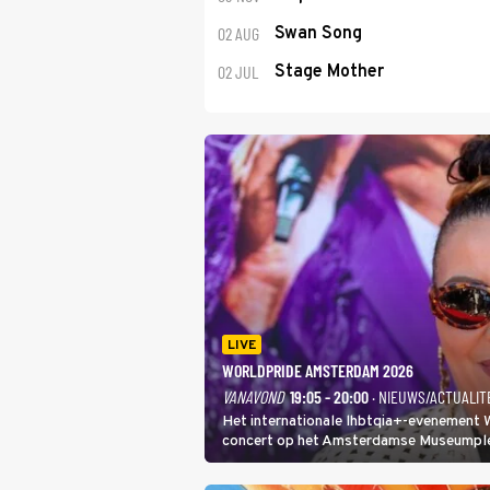
02 AUG
Swan Song
02 JUL
Stage Mother
LIVE
WORLDPRIDE AMSTERDAM 2026
VANAVOND
19:05 - 20:00
· NIEUWS/ACTUALIT
Het internationale lhbtqia+-evenement
concert op het Amsterdamse Museumplein
In de jaren 90 veroverde ze de wereld al