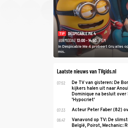
DESPICABLE ME 4
TIP
VANMIDDAG
13:00 - 14:50
· FILM
In Despicable Me 4 probeert Gru alles op
mis.
Laatste nieuws van TVgids.nl
07:52
De TV van gisteren: De B
kijkers halen uit naar Anou
Dominique na besluit over 
'Hypocriet'
07:33
Acteur Peter Faber (82) o
06:47
Vanavond op TV: De slims
België, Poirot, Mechanic: 