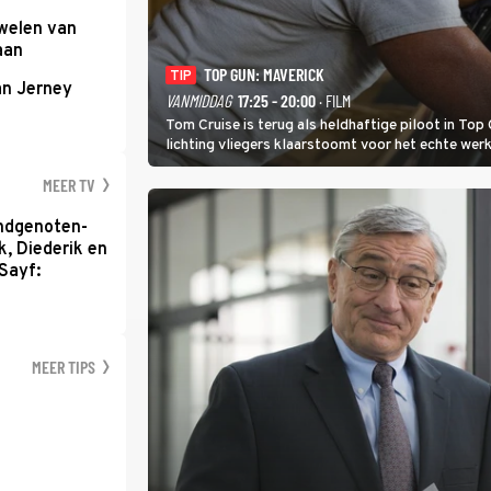
uwelen van
aan
TOP GUN: MAVERICK
TIP
an Jerney
VANMIDDAG
17:25 - 20:00
· FILM
Tom Cruise is terug als heldhaftige piloot in Top 
lichting vliegers klaarstoomt voor het echte werk
MEER TV
ondgenoten-
k, Diederik en
Sayf:
MEER TIPS