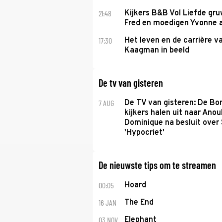
21:48
Kijkers B&B Vol Liefde gr
Fred en moedigen Yvonne 
17:30
Het leven en de carrière v
Kaagman in beeld
De tv van gisteren
7 AUG
De TV van gisteren: De B
kijkers halen uit naar Anou
Dominique na besluit over 
'Hypocriet'
De nieuwste tips om te streamen
00:05
Hoard
16 JAN
The End
03 NOV
Elephant