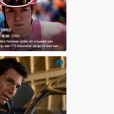
 FEMMES
- 18:00
· SPORT
rance Femmes rijden de vrouwen van
ce, een 175 kilometer lange rit met een
 in het midden. Dat is mogelijk niet de
is, dat is de temperatuur. Het kan in Nice
eet worden.