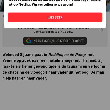
hit op Netflix. Wij vertellen je waarom!
Welmoed Sijtsma met Yvonne voor Redding na de Ramp
LEES MEER
Mis niets over Redding na de ramp. Voeg TVgids.nl als
voorkeursbron toe in Google.
MAAK TVGIDS.NL JE GOOGLE-FAVORIET
Welmoed Sijtsma gaat in
Redding na de Ramp
met
Yvonne op zoek naar een hotelmanager uit Thailand. Zij
raakte als tiener gewond tijdens de tsunami en verloor in
de chaos na de vloedgolf haar vader uit het oog. De man
hielp haar en haar vader.