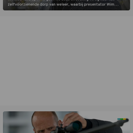
zelfvoorzienende dorp van weleer, waarbij presentator Wim
Daniëls de kijkers meeneemt op reis door de tijd aan de hand van
unieke amateurbeelden uit verschillende decennia. (HH)