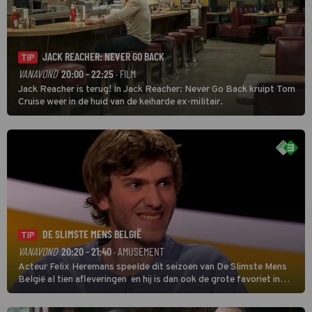
JACK REACHER: NEVER GO BACK
TIP
VANAVOND
20:00 - 22:25
· FILM
Jack Reacher is terug! In Jack Reacher: Never Go Back kruipt Tom
Cruise weer in de huid van de keiharde ex-militair.
DE SLIMSTE MENS BELGIË
TIP
VANAVOND
20:20 - 21:40
· AMUSEMENT
Acteur Felix Heremans speelde dit seizoen van De Slimste Mens
België al tien afleveringen en hij is dan ook de grote favoriet in
deze seizoensfinale. En er is Nederlandse inbreng, want komiek
Soundos El Ahmadi neemt plaats aan de jurytafel.