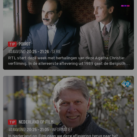
POIROT
TIP
VANAVOND
20:25 - 21:26
· SERIE
RTL start deze week met herhalingen van deze Agatha Christie-
verfilming. In de allereerste aflevering uit 1989 gaat de Belgische
speurder op zoek naar een vermiste kok. Poirot raakt al snel
verwikkeld in een moordzaak. (HH)
NEDERLAND OP FILM
TIP
VANAVOND
20:25 - 21:05
· INFORMATIEF
In Nederland op Film gaan we deze aflevering terug naar het