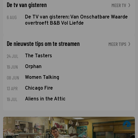
De tv van gisteren
MEER TV
6 AUG
De TV van gisteren: Van Onschatbare Waarde
overtroeft B&B Vol Liefde
De nieuwste tips om te streamen
MEER TIPS
24 JUL
The Tasters
19 JUN
Orphan
08 JUN
Women Talking
13 APR
Chicago Fire
19 JUL
Aliens in the Attic