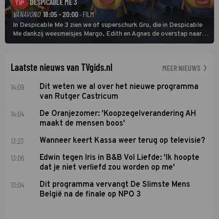
DESPICABLE ME 3
TIP
VANAVOND
18:05 - 20:00
· FILM
In Despicable Me 3 zien we of superschurk Gru, die in Despicable
Me dankzij weesmeisjes Margo, Edith en Agnes de overstap naar
het rechte pad maakte, ook op dat pad weet te blijven.
Laatste nieuws van TVgids.nl
MEER NIEUWS
14:09
Dit weten we al over het nieuwe programma
van Rutger Castricum
14:04
De Oranjezomer: 'Koopzegelverandering AH
maakt de mensen boos'
13:23
Wanneer keert Kassa weer terug op televisie?
13:06
Edwin tegen Iris in B&B Vol Liefde: 'Ik hoopte
dat je niet verliefd zou worden op me'
13:04
Dit programma vervangt De Slimste Mens
België na de finale op NPO 3