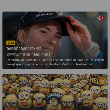
LIVE
TOUR DE FRANCE FEMMES
VANMIDDAG
15:20 - 18:00
· SPORT
De vrouwen rijden in de Tour de France Femmes naar het letterlijke
hoogtepunt van deze ronde: de Mont Ventoux. Niet eerder
finishten de vrouwen voor deze koers op deze kale col uit de
buitencategorie. De aanloop naar de slotklim is vlak.