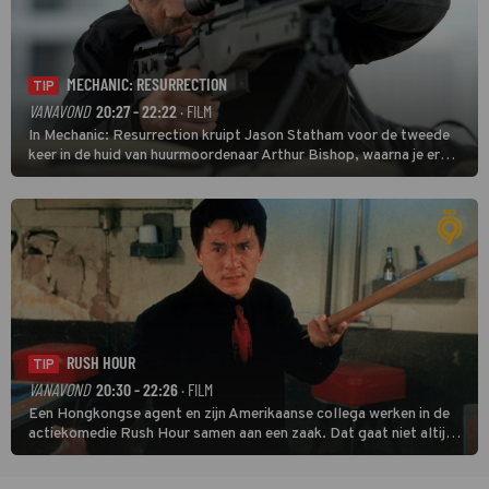
MECHANIC: RESURRECTION
TIP
VANAVOND
20:27 - 22:22
· FILM
In Mechanic: Resurrection kruipt Jason Statham voor de tweede
keer in de huid van huurmoordenaar Arthur Bishop, waarna je er
donder op kunt zeggen dat er van Bishops geplande pensioen niet
veel terechtkomt.
RUSH HOUR
TIP
VANAVOND
20:30 - 22:26
· FILM
Een Hongkongse agent en zijn Amerikaanse collega werken in de
actiekomedie Rush Hour samen aan een zaak. Dat gaat niet altijd
van een leien dakje.