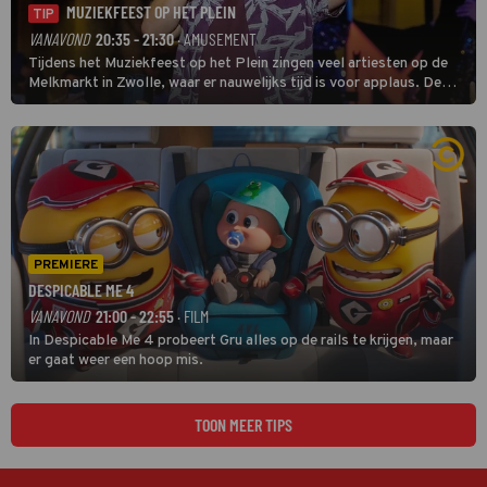
MUZIEKFEEST OP HET PLEIN
TIP
VANAVOND
20:35 - 21:30
· AMUSEMENT
Tijdens het Muziekfeest op het Plein zingen veel artiesten op de
Melkmarkt in Zwolle, waar er nauwelijks tijd is voor applaus. De
grootste namen zijn André Hazes, Jannes, René Froger en
natuurlijk Rutger van Barneveld met zijn hit Zwoele Zomernachten.
PREMIERE
DESPICABLE ME 4
VANAVOND
21:00 - 22:55
· FILM
In Despicable Me 4 probeert Gru alles op de rails te krijgen, maar
er gaat weer een hoop mis.
TOON MEER TIPS