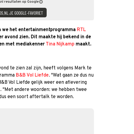
nl resultaten op Google
DS.NL JE GOOGLE-FAVORIET
aan we het entertainmentprogramma
RTL
 avond zien. Dit maakte hij bekend in de
amen met mediakenner
Tina Nijkamp
maakt.
nd te zien zal zijn, heeft volgens Mark te
ogramma
B&B Vol Liefde
. ''Wat gaan ze dus nu
&B Vol Liefde gelijk weer een aflevering
st. ''Met andere woorden: we hebben twee
 dus een soort aftertalk te worden.