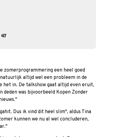
 417
eze zomerprogrammering een heel goed
d natuurlijk altijd wel een probleem in de
 het in. De talkshow gaat altijd even eruit,
dan deden was bijvoorbeeld Kopen Zonder
ieuws.''
ahit. Dus ik vind dit heel slim'', aldus Tina
 zomer kunnen we nu al wel concluderen,
r.''