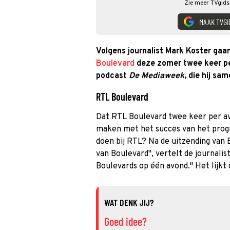
Zie meer TVgids.
MAAK TVGI
Volgens journalist Mark Koster g
Boulevard
deze zomer twee keer per
podcast
De Mediaweek
, die hij s
RTL Boulevard
Dat RTL Boulevard twee keer per avo
maken met het succes van het pr
doen bij RTL? Na de uitzending van B
van Boulevard'', vertelt de journali
Boulevards op één avond.'' Het lijkt
WAT DENK JIJ?
Goed idee?