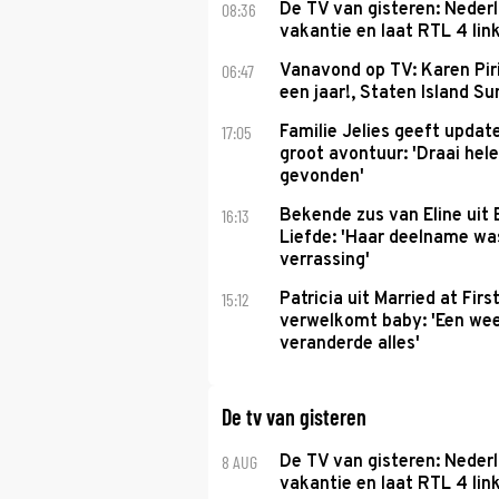
08:36
De TV van gisteren: Nederl
vakantie en laat RTL 4 link
06:47
Vanavond op TV: Karen Piri
een jaar!, Staten Island 
17:05
Familie Jelies geeft updat
groot avontuur: 'Draai hel
gevonden'
16:13
Bekende zus van Eline uit
Liefde: 'Haar deelname w
verrassing'
15:12
Patricia uit Married at Firs
verwelkomt baby: 'Een we
veranderde alles'
De tv van gisteren
8 AUG
De TV van gisteren: Nederl
vakantie en laat RTL 4 link