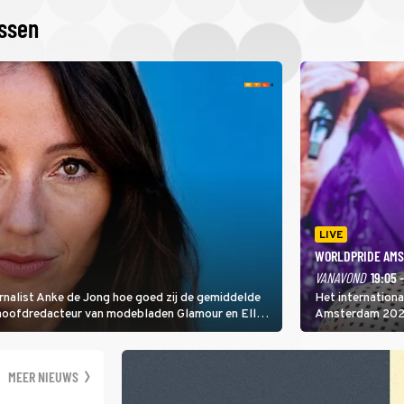
issen
LIVE
WORLDPRIDE AMS
VANAVOND
19:05 
rnalist Anke de Jong hoe goed zij de gemiddelde
Het internation
 hoofdredacteur van modebladen Glamour en Elle
Amsterdam 2026 
gen Edson da Graça en Marc-Marie Huijbregts.
Amsterdamse Mus
optredende artie
wereld als zang
MEER NIEUWS