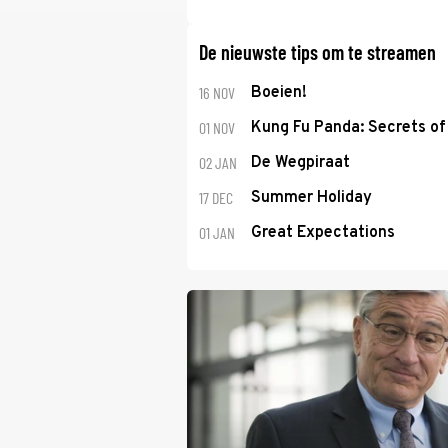
De nieuwste tips om te streamen
16 NOV
Boeien!
01 NOV
Kung Fu Panda: Secrets of 
02 JAN
De Wegpiraat
17 DEC
Summer Holiday
01 JAN
Great Expectations