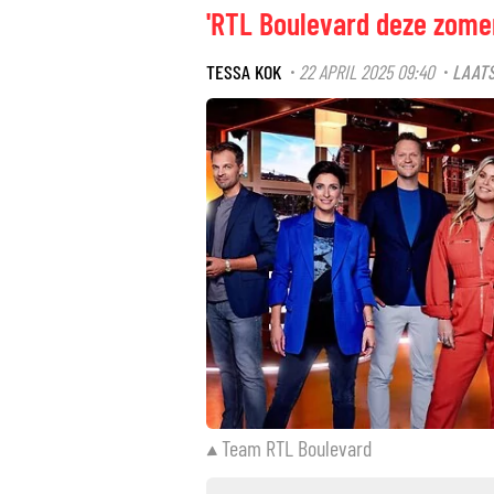
'RTL Boulevard deze zomer
TESSA KOK
22 APRIL 2025 09:40
LAATS
·
·
Team RTL Boulevard