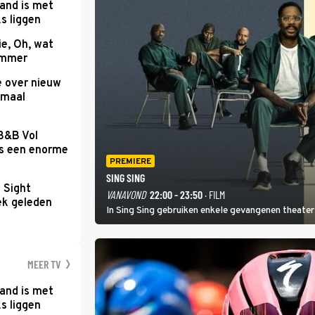
and is met
s liggen
e, Oh, wat
Summer
e over nieuw
emaal
 B&B Vol
as een enorme
PREMIERE
SING SING
t Sight
VANAVOND
22:00 - 23:50
· FILM
ek geleden
In Sing Sing gebruiken enkele gevangenen theater 
MEER TV
and is met
s liggen