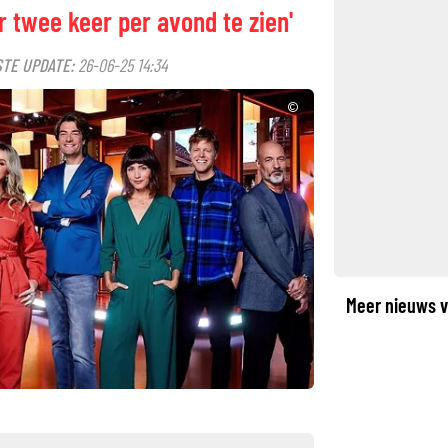
 twee keer per avond te zien'
TE UPDATE:
26-06-25 14:34
©
Meer nieuws v