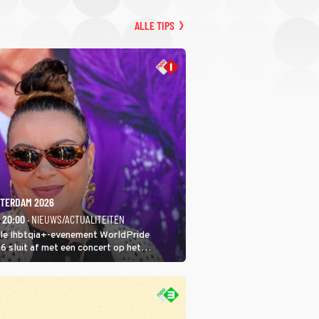
ALLE TIPS
TERDAM 2026
- 20:00
· NIEUWS/ACTUALITEITEN
ale lhbtqia+-evenement WorldPride
sluit af met een concert op het
eumplein. Anita Doth is een van de
sten. In de jaren 90 veroverde ze de
eres van 2Unlimited.