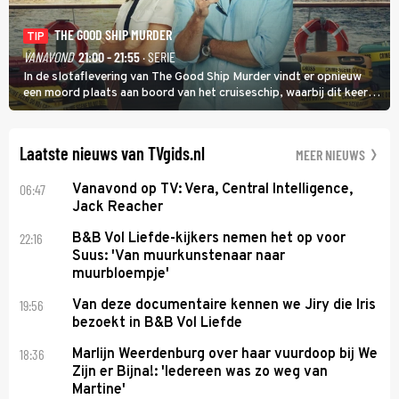
THE GOOD SHIP MURDER
TIP
VANAVOND
21:00 - 21:55
· SERIE
In de slotaflevering van The Good Ship Murder vindt er opnieuw
een moord plaats aan boord van het cruiseschip, waarbij dit keer
een bemanningslid het slachtoffer is en kapitein Marlowe de dader
lijkt te zijn.
Laatste nieuws van TVgids.nl
MEER NIEUWS
06:47
Vanavond op TV: Vera, Central Intelligence,
Jack Reacher
22:16
B&B Vol Liefde-kijkers nemen het op voor
Suus: 'Van muurkunstenaar naar
muurbloempje'
19:56
Van deze documentaire kennen we Jiry die Iris
bezoekt in B&B Vol Liefde
18:36
Marlijn Weerdenburg over haar vuurdoop bij We
Zijn er Bijna!: 'Iedereen was zo weg van
Martine'