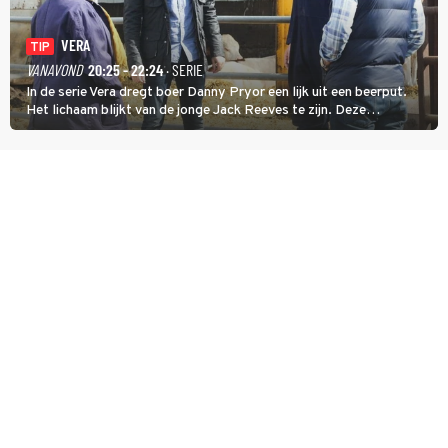
VERA
TIP
VANAVOND
20:25 - 22:24
· SERIE
In de serie Vera dregt boer Danny Pryor een lijk uit een beerput.
Het lichaam blijkt van de jonge Jack Reeves te zijn. Deze
homoseksuele woonwagenbewoner had gebroken met zijn familie
en verliet het kamp met slaande ruzie.