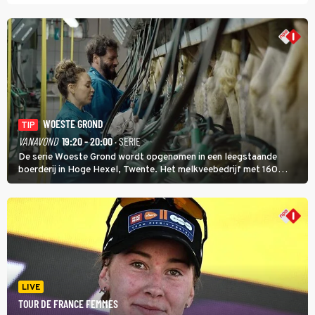
WOESTE GROND
TIP
VANAVOND
19:20 - 20:00
· SERIE
De serie Woeste Grond wordt opgenomen in een leegstaande
boerderij in Hoge Hexel, Twente. Het melkveebedrijf met 160
koeien moest sluiten, omdat het dicht bij een Natura 2000-gebied
ligt. In de serie heerst er een gevaarlijke veeziekte.
LIVE
TOUR DE FRANCE FEMMES