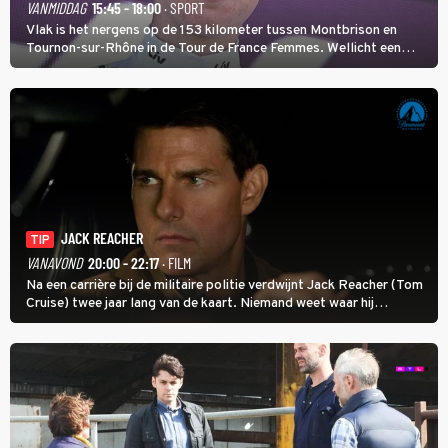
VANMIDDAG
15:45 - 18:00
· SPORT
Vlak is het nergens op de 153 kilometer tussen Montbrison en
Tournon-sur-Rhône in de Tour de France Femmes. Wellicht een
kans voor Nienke Vinke, die vorig jaar de witte trui won.
JACK REACHER
TIP
VANAVOND
20:00 - 22:17
· FILM
Na een carrière bij de militaire politie verdwijnt Jack Reacher (Tom
Cruise) twee jaar lang van de kaart. Niemand weet waar hij
uithangt, totdat moordverdachte James Barr naar hem vraagt.