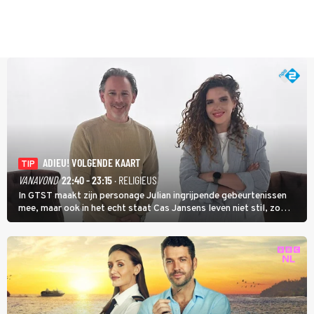
ADIEU! VOLGENDE KAART
TIP
VANAVOND
22:40 - 23:15
· RELIGIEUS
In GTST maakt zijn personage Julian ingrijpende gebeurtenissen
mee, maar ook in het echt staat Cas Jansens leven niet stil, zo
vertelt hij in Adieu! Volgende Kaart.