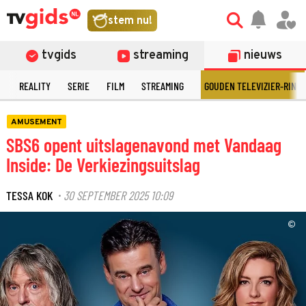
stem nu!
tvgids
streaming
nieuws
N
REALITY
SERIE
FILM
STREAMING
GOUDEN TELEVIZIER-RING
AMUSEMENT
SBS6 opent uitslagenavond met Vandaag
Inside: De Verkiezingsuitslag
TESSA KOK
30 SEPTEMBER 2025 10:09
·
©