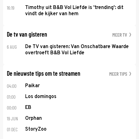
16:19
Timothy uit B&B Vol Liefde is 'trending': dit
vindt de kijker van hem
De tv van gisteren
MEER TV
6 AUG
De TV van gisteren: Van Onschatbare Waarde
overtroeft B&B Vol Liefde
De nieuwste tips om te streamen
MEER TIPS
04:00
Paikar
01:00
Los domingos
00:00
EB
19 JUN
Orphan
01 DEC
StoryZoo