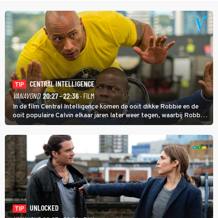
CENTRAL INTELLIGENCE
TIP
VANAVOND
20:27 - 22:36
· FILM
In de film Central Intelligence komen de ooit dikke Robbie en de
ooit populaire Calvin elkaar jaren later weer tegen, waarbij Robbie,
inmiddels supergespierd en werkzaam voor de CIA, Calvins hulp
goed kan gebruiken.
UNLOCKED
TIP