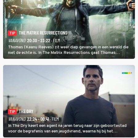
THE MATRIX RESURRECTIONS
TIP
VANAVOND
20:30 - 23:22
· FILM
Thomas (Keanu Reeves) zit weer diep gevangen in een wereld die
niet de echte is. In The Matrix Resurrections gaat Thomas
proberen uit deze schijnwereld te ontsnappen.
THE DRY
TIP
VANAVOND
22:24 - 00:41
· FILM
In The Dry keert een agent na jaren terug naar zijn geboortestad
voor de begrafenis van een jeugdvriend, waarna hij bij het
onderzoeken van diens dood een verband begint te vermoeden