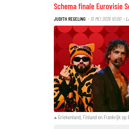
Schema finale Eurovisie S
JUDITH REGELING
15 MEI 2026 10:00
L
·
·
Griekenland, Finland en Frankrijk op