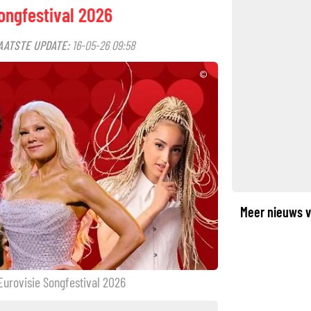
ongfestival 2026
AATSTE UPDATE:
16-05-26 09:58
©
Meer nieuws v
 Eurovisie Songfestival 2026