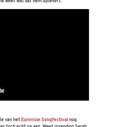
ie weet wat dat hem oplevert.
ale van het
Eurovisie Songfestival
nog
 er toch echt op aan. Weet inzending Sarah