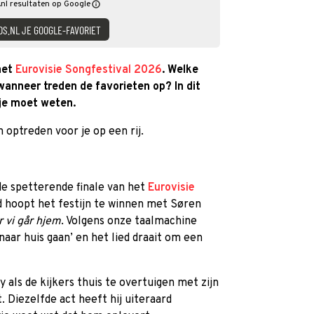
nl resultaten op Google
DS.NL JE GOOGLE-FAVORIET
 het
Eurovisie Songfestival 2026
. Welke
anneer treden de favorieten op? In dit
 je moet weten.
 optreden voor je op een rij.
de spetterende finale van het
Eurovisie
d hoopt het festijn te winnen met Søren
r vi går hjem
. Volgens onze taalmachine
naar huis gaan’ en het lied draait om een
ry als de kijkers thuis te overtuigen met zijn
 Diezelfde act heeft hij uiteraard