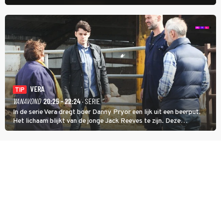
uithangt, totdat moordverdachte James Barr naar hem vraagt.
VERA
TIP
VANAVOND
20:25 - 22:24
· SERIE
In de serie Vera dregt boer Danny Pryor een lijk uit een beerput.
Het lichaam blijkt van de jonge Jack Reeves te zijn. Deze
homoseksuele woonwagenbewoner had gebroken met zijn familie
en verliet het kamp met slaande ruzie.