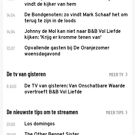
vindt de kijker van hem
14:54
De Bondgenoten: zo vindt Mark Schaaf het om
terug te zijn in de loods
14:04
Johnny de Mol kan niet naar B&B Vol Liefde
kijken: 'Krijg er kromme tenen van'
13:07
Opvallende gasten bij De Oranjezomer
woensdagavond
De tv van gisteren
MEER TV
6 AUG
De TV van gisteren: Van Onschatbare Waarde
overtroeft B&B Vol Liefde
De nieuwste tips om te streamen
MEER TIPS
01:00
Los domingos
00:00
The Other Bennet Sister