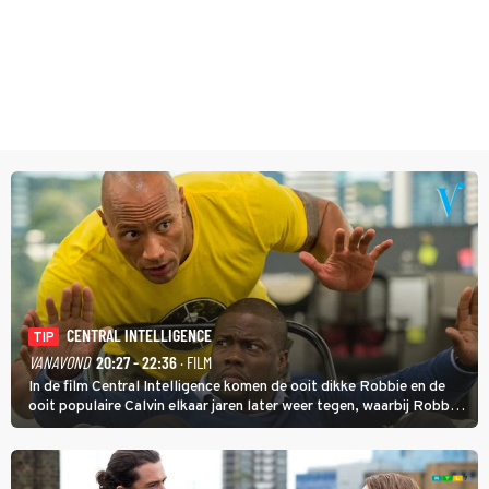
CENTRAL INTELLIGENCE
TIP
VANAVOND
20:27 - 22:36
· FILM
In de film Central Intelligence komen de ooit dikke Robbie en de
ooit populaire Calvin elkaar jaren later weer tegen, waarbij Robbie,
inmiddels supergespierd en werkzaam voor de CIA, Calvins hulp
goed kan gebruiken.