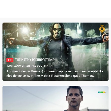
THE MATRIX RESURRECTIONS
TIP
VANAVOND
20:30 - 23:22
· FILM
Thomas (Keanu Reeves) zit weer diep gevangen in een wereld die
niet de echte is. In The Matrix Resurrections gaat Thomas
proberen uit deze schijnwereld te ontsnappen.