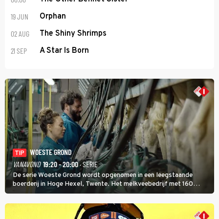
19 JUN
Orphan
02 AUG
The Shiny Shrimps
21 SEP
A Star Is Born
WOESTE GROND
TIP
VANAVOND
19:20 - 20:00
· SERIE
De serie Woeste Grond wordt opgenomen in een leegstaande
boerderij in Hoge Hexel, Twente. Het melkveebedrijf met 160
koeien moest sluiten, omdat het dicht bij een Natura 2000-gebied
ligt. In de serie heerst er een gevaarlijke veeziekte.