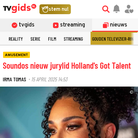
stem nu!
tvgids
streaming
nieuws
N
REALITY
SERIE
FILM
STREAMING
GOUDEN TELEVIZIER-RING
AMUSEMENT
Soundos nieuw jurylid Holland's Got Talent
IRMA TOMAS
15 APRIL 2025 14:53
·
©