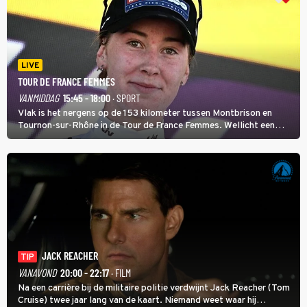
LIVE
TOUR DE FRANCE FEMMES
VANMIDDAG
15:45 - 18:00
· SPORT
Vlak is het nergens op de 153 kilometer tussen Montbrison en
Tournon-sur-Rhône in de Tour de France Femmes. Wellicht een
kans voor Nienke Vinke, die vorig jaar de witte trui won.
JACK REACHER
TIP
VANAVOND
20:00 - 22:17
· FILM
Na een carrière bij de militaire politie verdwijnt Jack Reacher (Tom
Cruise) twee jaar lang van de kaart. Niemand weet waar hij