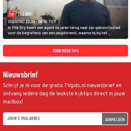
THE DRY
TIP
VANAVOND
22:24 - 00:41
· FILM
In The Dry keert een agent na jaren terug naar zijn geboortestad
voor de begrafenis van een jeugdvriend, waarna hij bij het
onderzoeken van diens dood een verband begint te vermoeden
met een oude zaak.
TOON MEER TIPS
Nieuwsbrief
Schrijf je in voor de gratis TVgids.nl nieuwsbrief en
ontvang iedere dag de leukste kijktips direct in jouw
mailbox!
AANMELDEN