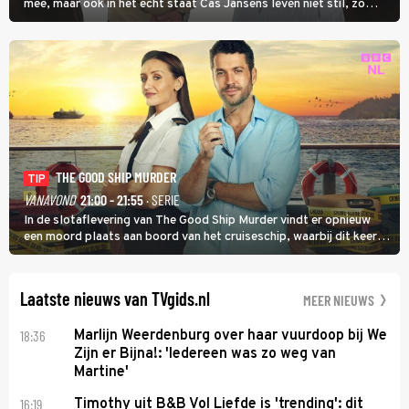
mee, maar ook in het echt staat Cas Jansens leven niet stil, zo
vertelt hij in Adieu! Volgende Kaart.
THE GOOD SHIP MURDER
TIP
VANAVOND
21:00 - 21:55
· SERIE
In de slotaflevering van The Good Ship Murder vindt er opnieuw
een moord plaats aan boord van het cruiseschip, waarbij dit keer
een bemanningslid het slachtoffer is en kapitein Marlowe de dader
lijkt te zijn.
Laatste nieuws van TVgids.nl
MEER NIEUWS
18:36
Marlijn Weerdenburg over haar vuurdoop bij We
Zijn er Bijna!: 'Iedereen was zo weg van
Martine'
16:19
Timothy uit B&B Vol Liefde is 'trending': dit