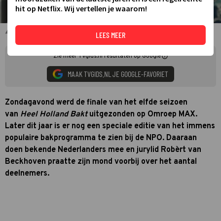
hit op Netflix. Wij vertellen je waarom!
Robèrt van Beckhoven
LEES MEER
Zie meer TVgids.nl resultaten op Google
MAAK TVGIDS.NL JE GOOGLE-FAVORIET
Zondagavond werd de finale van het elfde seizoen
van
Heel Holland Bakt
uitgezonden op Omroep MAX.
Later dit jaar is er nog een speciale editie van het immens
populaire bakprogramma te zien bij de NPO. Daaraan
doen bekende Nederlanders mee en jurylid Robèrt van
Beckhoven praatte zijn mond voorbij over het aantal
deelnemers.