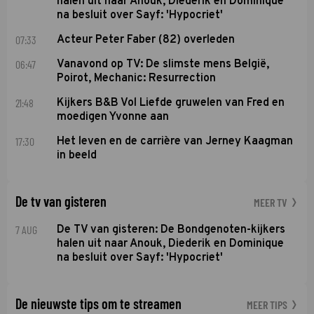
halen uit naar Anouk, Diederik en Dominique
na besluit over Sayf: 'Hypocriet'
07:33
Acteur Peter Faber (82) overleden
06:47
Vanavond op TV: De slimste mens België,
Poirot, Mechanic: Resurrection
21:48
Kijkers B&B Vol Liefde gruwelen van Fred en
moedigen Yvonne aan
17:30
Het leven en de carrière van Jerney Kaagman
in beeld
De tv van gisteren
MEER TV
7 AUG
De TV van gisteren: De Bondgenoten-kijkers
halen uit naar Anouk, Diederik en Dominique
na besluit over Sayf: 'Hypocriet'
De nieuwste tips om te streamen
MEER TIPS