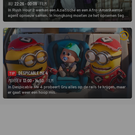
NU
22:26 - 00:09
· FILM
In Rush Hour 2 werken een Aziatische en een Afro-Amerikaanse
agent opnieuw samen. In Hongkong moeten ze het opnemen tegen
een bende die met vals geld handelt.
DESPICABLE ME 4
TIP
MORGEN
13:00 - 14:50
· FILM
In Despicable Me 4 probeert Gru alles op de rails te krijgen, maar
er gaat weer een hoop mis.