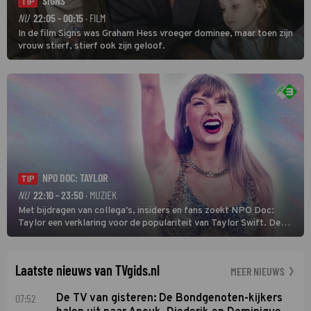
SIGNS
TIP
NU
22:05 - 00:15
· FILM
In de film Signs was Graham Hess vroeger dominee, maar toen zijn
vrouw stierf, stierf ook zijn geloof.
NPO DOC: TAYLOR
TIP
NU
22:10 - 23:50
· MUZIEK
Met bijdragen van collega's, insiders en fans zoekt NPO Doc:
Taylor een verklaring voor de populariteit van Taylor Swift. De
singer-songwriter is een van de succesvolste sterren van onze tijd
en een inspiratie voor velen. (HH)
Laatste nieuws van TVgids.nl
MEER NIEUWS
07:52
De TV van gisteren: De Bondgenoten-kijkers