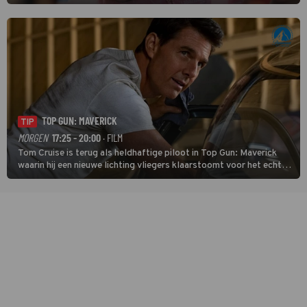
midden. Dat is mogelijk niet de zwaarste hindernis, dat is de
temperatuur. Het kan in Nice namelijk bloedheet worden.
TOP GUN: MAVERICK
TIP
MORGEN
17:25 - 20:00
· FILM
Tom Cruise is terug als heldhaftige piloot in Top Gun: Maverick
waarin hij een nieuwe lichting vliegers klaarstoomt voor het echte
werk.