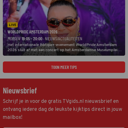
LIVE
WORLDPRIDE AMSTERDAM 2026
MORGEN
19:05 - 20:00
· NIEUWS/ACTUALITEITEN
Het internationale lhbtqia+-evenement WorldPride Amsterdam
2026 sluit af met een concert op het Amsterdamse Museumplein.
Anita Doth is een van de optredende artiesten. In de jaren 90
veroverde ze de wereld als zangeres van 2Unlimited.
TOON MEER TIPS
Nieuwsbrief
Schrijf je in voor de gratis TVgids.nl nieuwsbrief en
ontvang iedere dag de leukste kijktips direct in jouw
mailbox!