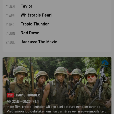
01 JAN
Taylor
01 APR
Whitstable Pearl
31 DEC
Tropic Thunder
01 JUN
Red Dawn
27 JUL
Jackass: The Movie
TROPIC THUNDER
TIP
NU
22:15 - 00:20
· FILM
In de film Tropic Thunder wil een stel acteurs een film over de
Vietnamoorlog gebruiken om hun carrières een nieuwe impuls te