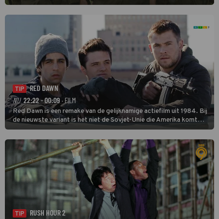
geven, maar tijdens de opnamen in het zuiden van Vietnam komen
ze in een oorlog tussen twee drugsbendes terecht.
RED DAWN
TIP
NU
22:22 - 00:09
· FILM
Red Dawn is een remake van de gelijknamige actiefilm uit 1984. Bij
de nieuwste variant is het niet de Sovjet-Unie die Amerika komt
binnenvallen, maar zijn Rusland en Noord-Korea de vijanden.
RUSH HOUR 2
TIP