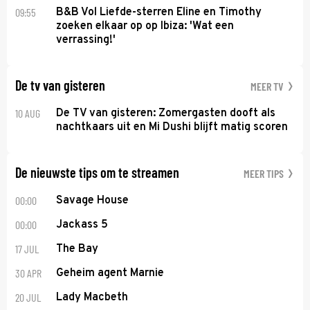
09:55
B&B Vol Liefde-sterren Eline en Timothy
zoeken elkaar op op Ibiza: 'Wat een
verrassing!'
De tv van gisteren
MEER TV
10 AUG
De TV van gisteren: Zomergasten dooft als
nachtkaars uit en Mi Dushi blijft matig scoren
De nieuwste tips om te streamen
MEER TIPS
00:00
Savage House
00:00
Jackass 5
17 JUL
The Bay
30 APR
Geheim agent Marnie
20 JUL
Lady Macbeth