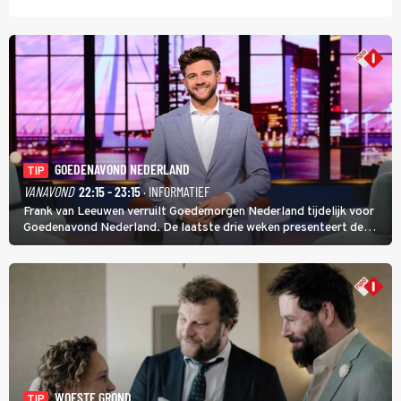
GOEDENAVOND NEDERLAND
TIP
VANAVOND
22:15 - 23:15
· INFORMATIEF
Frank van Leeuwen verruilt Goedemorgen Nederland tijdelijk voor
Goedenavond Nederland. De laatste drie weken presenteert de
journalist en De Slimste Mens-winnaar deze avondtalkshow om en
om met Sam Hagens, die er al vanaf het begin bij is.
WOESTE GROND
TIP