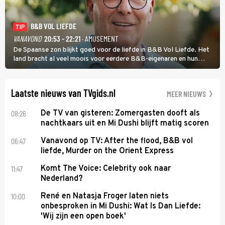
B&B VOL LIEFDE
TIP
VANAVOND
20:53 - 22:21
· AMUSEMENT
De Spaanse zon blijkt goed voor de liefde in B&B Vol Liefde. Het
land bracht al veel moois voor eerdere B&B-eigenaren en hun
partners. Ook Paul runt zijn gastenverblijf in Spanje. De 62-jarige
weduwnaar stuurt aan op een nieuw hoofdstuk.
Laatste nieuws van TVgids.nl
MEER NIEUWS
08:26
De TV van gisteren: Zomergasten dooft als
nachtkaars uit en Mi Dushi blijft matig scoren
06:47
Vanavond op TV: After the flood, B&B vol
liefde, Murder on the Orient Express
11:47
Komt The Voice: Celebrity ook naar
Nederland?
10:00
René en Natasja Froger laten niets
onbesproken in Mi Dushi: Wat Is Dan Liefde:
'Wij zijn een open boek'