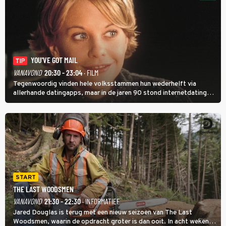
YOU'VE GOT MAIL
TIP
VANAVOND
20:30 - 23:04
· FILM
Tegenwoordig vinden hele volksstammen hun wederhelft via
allerhande datingapps, maar in de jaren 90 stond internetdating
nog in de kinderschoenen. In de film You've Got Mail zie je dat
terug.
START
THE LAST WOODSMEN
VANAVOND
21:30 - 22:30
· INFORMATIEF
Jared Douglas is terug met een nieuw seizoen van The Last
Woodsmen, waarin de opdracht groter is dan ooit. In acht weken