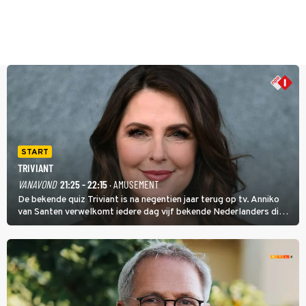
START
TRIVIANT
VANAVOND
21:25 - 22:15
· AMUSEMENT
De bekende quiz Triviant is na negentien jaar terug op tv. Anniko
van Santen verwelkomt iedere dag vijf bekende Nederlanders die
vragen beantwoorden in verschillende categorieën. De beste
speler gaat direct door naar de finaleweek.