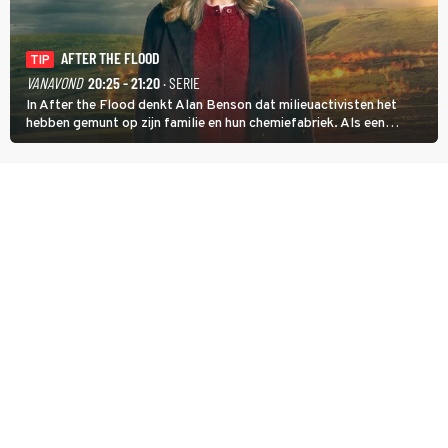
AFTER THE FLOOD
TIP
VANAVOND
20:25 - 21:20
· SERIE
In After the Flood denkt Alan Benson dat milieuactivisten het
hebben gemunt op zijn familie en hun chemiefabriek. Als een
brandende boodschap in het veen de boel op scherp zet, besluit
Jo Marshall de jonge Finn Allen aan de tand te voelen.