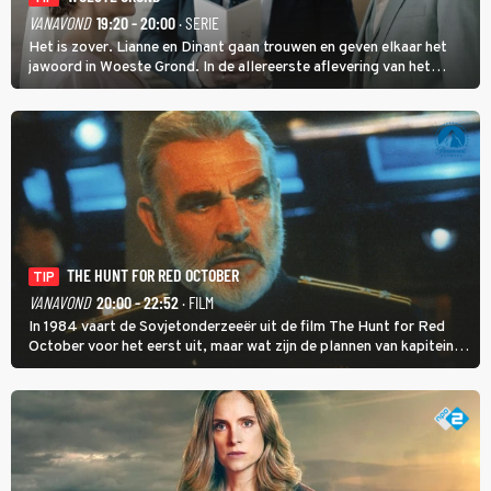
VANAVOND
19:20 - 20:00
· SERIE
Het is zover. Lianne en Dinant gaan trouwen en geven elkaar het
jawoord in Woeste Grond. In de allereerste aflevering van het
eerste seizoen kwam Lianne vanuit de Randstad naar Twente. Daar
is ze inmiddels helemaal op haar plek.
THE HUNT FOR RED OCTOBER
TIP
VANAVOND
20:00 - 22:52
· FILM
In 1984 vaart de Sovjetonderzeeër uit de film The Hunt for Red
October voor het eerst uit, maar wat zijn de plannen van kapitein
Marko Ramius?