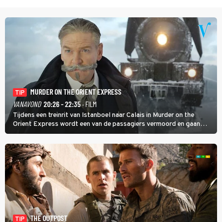
MURDER ON THE ORIENT EXPRESS
TIP
VANAVOND
20:26 - 22:35
· FILM
Tijdens een treinrit van Istanboel naar Calais in Murder on the
Orient Express wordt een van de passagiers vermoord en gaan
detective Hercule Poirot en zijn snor uitzoeken wie van de andere
treinreizigers de dader is.
THE OUTPOST
TIP