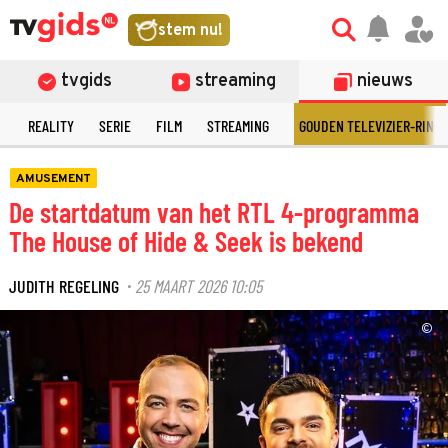
stem nu!
tvgids
streaming
nieuws
N
REALITY
SERIE
FILM
STREAMING
GOUDEN TELEVIZIER-RING
AMUSEMENT
De startdatum van het RTL 4-programma
The House of Hide & Seek is bekend
JUDITH REGELING
25 MAART 2026 10:05
·
©