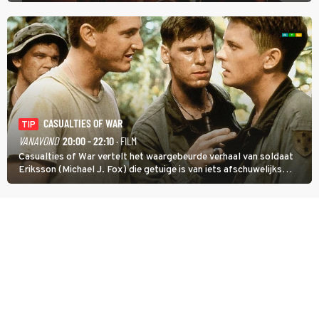
hand aan te pakken.
CASUALTIES OF WAR
TIP
VANAVOND
20:00 - 22:10
· FILM
Casualties of War vertelt het waargebeurde verhaal van soldaat
Eriksson (Michael J. Fox) die getuige is van iets afschuwelijks
tijdens de Vietnamoorlog. Hij besluit uit de school te klappen.