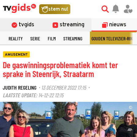
stem nu!
tvgids
streaming
nieuws
N
REALITY
SERIE
FILM
STREAMING
GOUDEN TELEVIZIER-RING
AMUSEMENT
De gaswinningsproblematiek komt ter
sprake in Steenrijk, Straatarm
JUDITH REGELING
13 DECEMBER 2022 17:15
·
·
LAATSTE UPDATE:
14-12-22 12:15
©