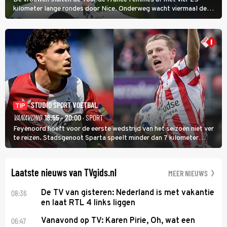
kilometer lange rondes door Nice. Onderweg wacht viermaal de
zware Col d'Èze. Aan de finish op de Promenade des Anglais krijgt
de eindwinnaar de laatste gele trui.
STUDIO SPORT VOETBAL
TIP
VANAVOND
18:55 - 20:00
· SPORT
Feyenoord hoeft voor de eerste wedstrijd van het seizoen niet ver
te reizen. Stadsgenoot Sparta speelt minder dan 7 kilometer
verderop. Feyenoord trok de Spaanse spits Nacho Ferri aan van
KVC Westerlo uit België.
Laatste nieuws van TVgids.nl
MEER NIEUWS
08:36
De TV van gisteren: Nederland is met vakantie
en laat RTL 4 links liggen
06:47
Vanavond op TV: Karen Pirie, Oh, wat een