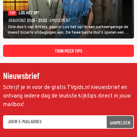
LOS HET OP!
TIP
VANAVOND
21:01 - 21:52
· AMUSEMENT
Drie duo’s van BN’ers gaan in Los het op! in een parkeergarage de
meest bizarre uitdagingen aan. De twee beste duo’s spelen een
onderlinge finale. Met in deze aflevering onder anderen cabaretiers
Nabil Aoulad Ayad en Annick Boer.
TOON MEER TIPS
Nieuwsbrief
Schrijf je in voor de gratis TVgids.nl nieuwsbrief en
ontvang iedere dag de leukste kijktips direct in jouw
mailbox!
AANMELDEN