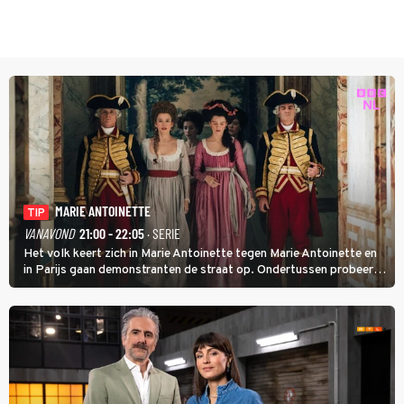
MARIE ANTOINETTE
TIP
VANAVOND
21:00 - 22:05
· SERIE
Het volk keert zich in Marie Antoinette tegen Marie Antoinette en
in Parijs gaan demonstranten de straat op. Ondertussen probeert
Marie Antoinette landgoed Saint-Cloud te kopen. Ze wil daar haar
kinderen veilig laten opgroeien.