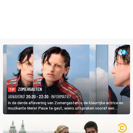
ZOMERGASTEN
TIP
VANAVOND
20:20 - 23:30
· INFORMATIEF
In de derde aflevering van Zomergasten is de kleurrijke actrice en
muzikante Merel Pauw te gast, wiens uitspraken vooraf een
boeiende avond beloven: 'Mijn ideale televisieavond is zoals mijn
identiteit: grenzeloos, absurd en vol angsten'.