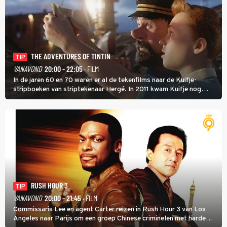
THE ADVENTURES OF TINTIN
TIP
VANAVOND
20:00 - 22:05
· FILM
In de jaren 60 en 70 waren er al de tekenfilms naar de Kuifje-
stripboeken van striptekenaar Hergé. In 2011 kwam Kuifje nog
meer tot leven in The Adventures of Tintin van Steven Spielberg.
RUSH HOUR 3
TIP
VANAVOND
20:00 - 21:45
· FILM
Commissaris Lee en agent Carter reizen in Rush Hour 3 van Los
Angeles naar Parijs om een groep Chinese criminelen met harde