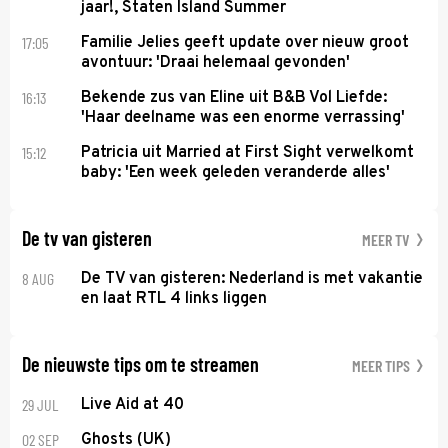
jaar!, Staten Island Summer
17:05
Familie Jelies geeft update over nieuw groot
avontuur: 'Draai helemaal gevonden'
16:13
Bekende zus van Eline uit B&B Vol Liefde:
'Haar deelname was een enorme verrassing'
15:12
Patricia uit Married at First Sight verwelkomt
baby: 'Een week geleden veranderde alles'
De tv van gisteren
MEER TV
8 AUG
De TV van gisteren: Nederland is met vakantie
en laat RTL 4 links liggen
De nieuwste tips om te streamen
MEER TIPS
29 JUL
Live Aid at 40
02 SEP
Ghosts (UK)